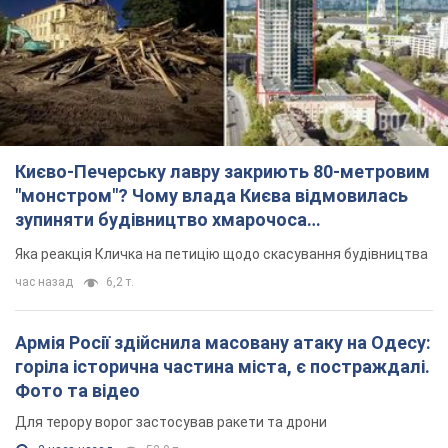
Києво-Печерську лавру закриють 80-метровим
"монстром"? Чому влада Києва відмовилась
зупиняти будівництво хмарочоса
"московського вірянина"
Яка реакція Кличка на петицію щодо скасування будівництва
час назад
6,2 т.
Армія Росії здійснила масовану атаку на Одесу:
горіла історична частина міста, є постраждалі.
Фото та відео
Для терору ворог застосував ракети та дрони