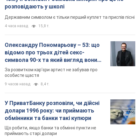
розповідають у школі
Державним символом є тільки перший куплет та приспів пісні
4 часа назад
15,8 т.
Олександру Пономарьову – 53: що
відомо про трьох дітей секс-
символа 90-х та який вигляд вони
мають
За розвитком кар'єри артист не забував про
особисте щастя
9 часов назад
8,4 т.
У ПриватБанку розповіли, чи дійсні
долари 1996 року: чи приймають
обмінники та банки такі купюри
Що робити, якщо банки та обмінні пункти не
приймають старі долари