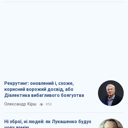
Рекрутинг: оновлений і, схоже,
корисний ворожий досвід, або
Діалектика вибагливого боягузтва
Олександр Кірш
858
Ні зброї, ні людей: як Лукашенко будує
нову армію