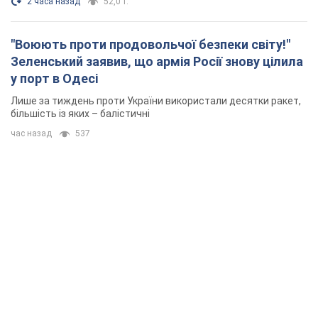
2 часа назад
52,0 т.
"Воюють проти продовольчої безпеки світу!"
Зеленський заявив, що армія Росії знову цілила
у порт в Одесі
Лише за тиждень проти України використали десятки ракет,
більшість із яких – балістичні
час назад
537