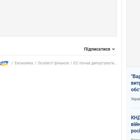
Підписатися
Економіка
Особисті фінанси
ЄС почав депортувати...
"Ва
вит
обс
вря
Укра
офі
КНД
вій
рос
пів