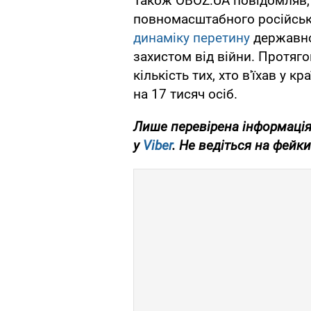
Також OBOZ.UA повідомляв, 
повномасштабного російськ
динаміку перетину
державно
захистом від війни. Протяг
кількість тих, хто в'їхав у к
на 17 тисяч осіб.
Лише перевірена інформація
у
Viber
. Не ведіться на фейки