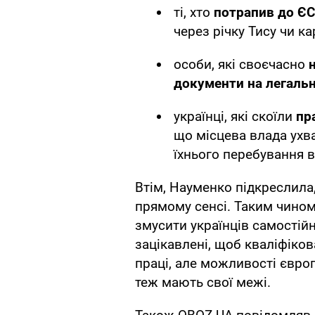
ті, хто
потрапив до ЄС
через річку Тису чи к
особи, які своєчасно
н
документи на легаль
українці, які скоїли
пр
що місцева влада ухв
їхнього перебування в 
Втім, Науменко підкреслила,
прямому сенсі. Таким чином
змусити українців самостій
зацікавлені, щоб кваліфіко
праці, але можливості євро
теж мають свої межі.