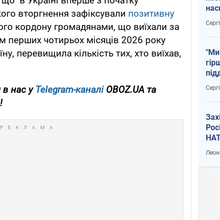
що в Україні вперше з початку
нас
ого вторгнення зафіксували
позитивну
тем
Серг
го кордону громадянами, що виїхали за
ом перших чотирьох місяців 2026 року
"Ми
раїну, перевищила кількість тих, хто виїхав,
гір
під
рак
 в нас у
Telegram-каналі
OBOZ.UA та
Серг
!
Зах
Рос
НАТ
Леон