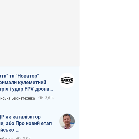
рта" та "Новатор"
римали кулеметний
тріл і удар FPV-дрона,
тувавши життя
3,6 т.
їнська Бронетехніка
церу ЗСУ
Р як каталізатор
ни, або Про новий етап
ійсько-
нічнокорейського
3,8 т.