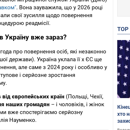
авком"
. Вона зауважила, що у 2026 році
вали свої зусилля щодо повернення
оцедурою реадмісії.
TO
в Україну вже зараз?
года про повернення осіб, які незаконно
шої держави). Україна уклала її х ЄС ще
ення, але саме з 2024 року і особливо у
ступове і серйозне зростання
му.
в від європейських країн
(Польщі, Чехії,
ня наших громадян
– і чоловіків, і жінок
Кіне
і ми вже спостерігаємо серйозну
хто 
алія Науменко.
захис
Інте
Володи