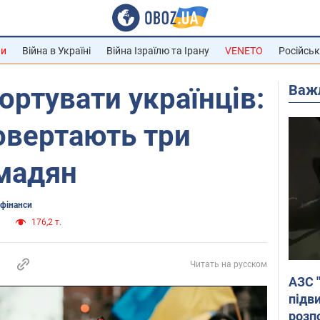
ни
Війна в Україні
Війна Ізраїлю та Ірану
VENETO
Російськ
Важ
ортувати українців:
овертають три
омадян
 фінанси
и
176,2 т.
Читать на русском
АЗС 
підв
розпо