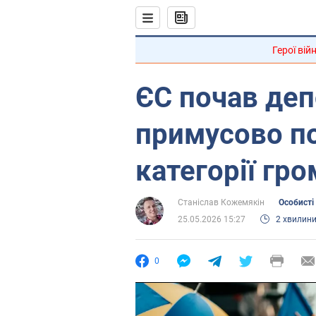
Герої вій
ЄС почав деп
примусово п
категорії гр
Станіслав Кожемякін
Особисті
25.05.2026 15:27
2 хвилин
0