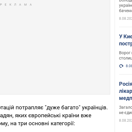
україн
баченн
у боро
8.08.20
У Киє
пост
Ворог 
столиц
8.0
Росі
ліка
медп
ртацій потрапляє "дуже багато" українців.
Загало
не єди
дян, яких європейські країни вже
8.08.20
, на три основні категорії: