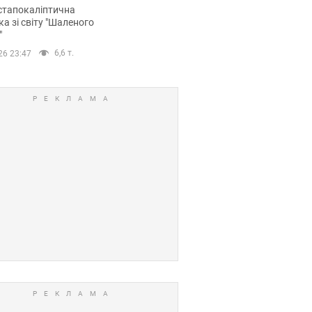
йських FPV-дронів.
стапокаліптична
ка зі світу "Шаленого
"
6,6 т.
26 23:47