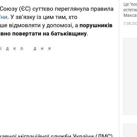
росі
Це "по
Союзу (ЄС) суттєво переглянула правила
Фото
естети
Макса
їни
. У звʼязку із цим тим, хто
7.08.20
іше відмовляти у допомозі, а
порушників
ивно повертати на батьківщину
.
ідео дня
авної міграційної служби України (ДМС)