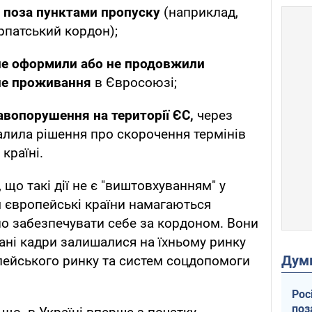
 поза пунктами пропуску
(наприклад,
арпатський кордон);
е оформили або не продовжили
не проживання
в Євросоюзі;
авопорушення на території ЄС,
через
алила рішення про скорочення термінів
країні.
 що такі дії не є "виштовхуванням" у
 європейські країни намагаються
но забезпечувати себе за кордоном. Вони
вані кадри залишалися на їхньому ринку
Дум
пейського ринку та систем соцдопомоги
Рос
поз