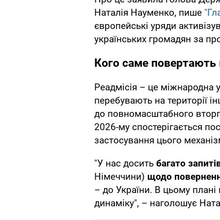
Наталія Науменко, пише
"Гл
європейські уряди активізу
українських громадян за пр
Кого саме повертають 
Реадмісія – це міжнародна у
перебувають на території ін
до повномасштабного вторгн
2026-му спостерігається по
застосування цього механіз
"У нас досить
багато запиті
Німеччини)
щодо повернен
– до України. В цьому план
динаміку", – наголошує Нат