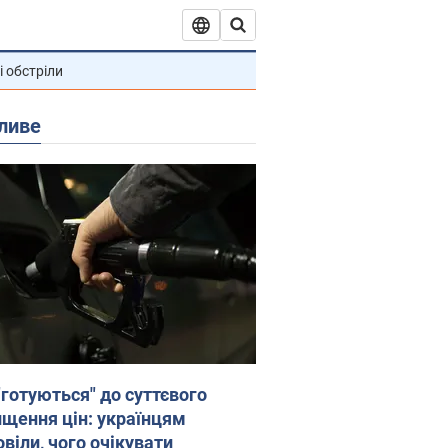
і обстріли
ливе
"готуються" до суттєвого
ищення цін: українцям
віли, чого очікувати