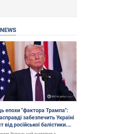
P NEWS
ць епохи "фактора Трампа":
насправді забезпечить Україні
т від російської балістики.
рв’ю з Безсмертним
мир Зеленський зустрівся з