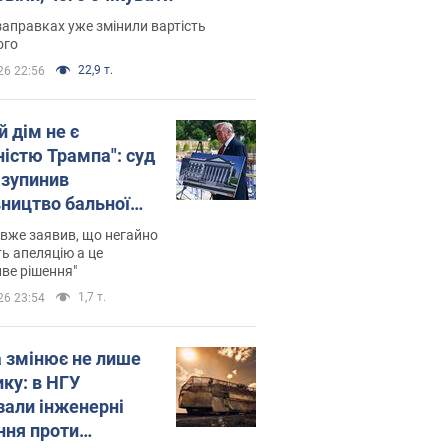
заправках уже змінили вартість
ого
22,9 т.
26 22:56
й дім не є
ністю Трампа": суд
зупинив
вництво бальної
 за $400 млн
вже заявив, що негайно
ь апеляцію а це
ве рішення"
1,7 т.
26 23:54
а змінює не лише
ику: в НГУ
зали інженерні
ння проти