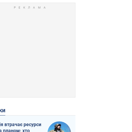
ки
ія втрачає ресурси
а планом: хто