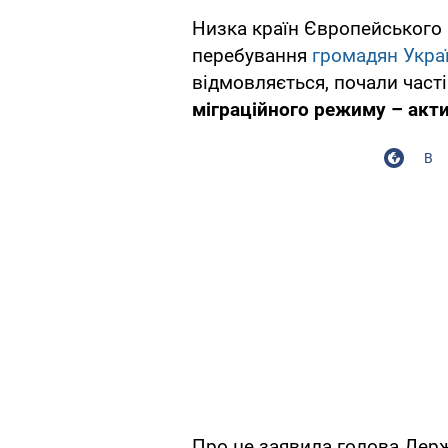
Низка країн Європейського 
перебування
громадян Укра
відмовляється, почали част
міграційного режиму – акт
В
Про це заявила голова Держ