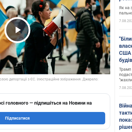
Як на 
пальн
7.08.20
Play Video
"Біли
влас
США 
буді
зали
Трамп 
подаст
"жахли
7.08.20
сі головного — підпишіться на Новини на
Війн
такт
Підписатися
пока
ріше