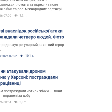
ським дипломата та окреслив нове
я війни та ролі міжнародних партнерів
тьбі з Росією
3,2 т.
26 07:00
ві внаслідок російської атаки
раждали четверо людей. Фото
продовжує регулярний ракетний терор
і
10,1 т.
8.2026 07:02
яни атакували дроном
рню у Херсоні: постраждали
рацівниці
м постраждали чотири жінки – і вони
ні поранені за добу
2,8 т.
26 00:54