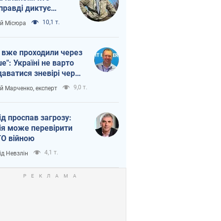
правді диктує
п війни
10,1 т.
ій Місюра
 вже проходили через
ше": Україні не варто
даватися зневірі через
етний терор
9,0 т.
ій Марченко, експерт
ід проспав загрозу:
ія може перевірити
О війною
4,1 т.
ід Невзлін