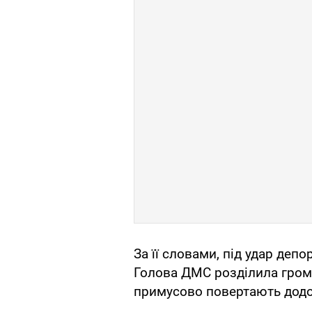
За її словами, під удар депо
Голова ДМС розділила грома
примусово повертають додому