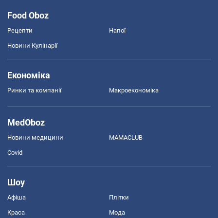
Food Oboz
Рецепти
Напої
Новини Кулінарії
Економіка
Ринки та компанії
Макроекономіка
MedOboz
Новини медицини
MAMACLUB
Covid
Шоу
Афіша
Плітки
Краса
Мода