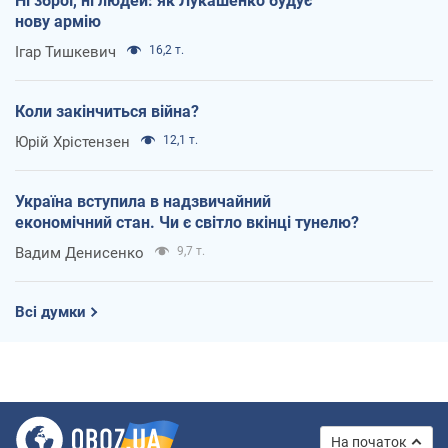
Ні зброї, ні людей: як Лукашенко будує
нову армію
Ігар Тишкевич
16,2 т.
Коли закінчиться війна?
Юрій Хрістензен
12,1 т.
Україна вступила в надзвичайний
економічний стан. Чи є світло вкінці тунелю?
Вадим Денисенко
9,7 т.
Всі думки
На початок