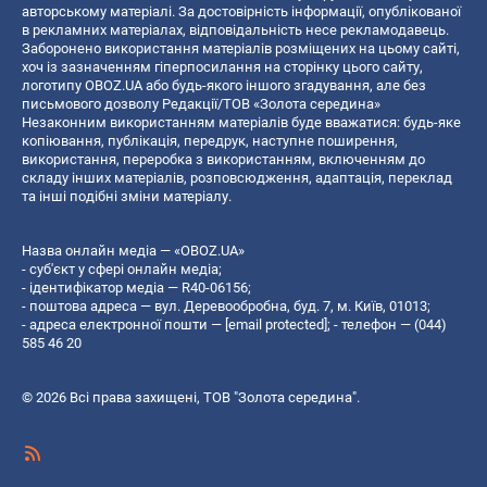
авторському матеріалі. За достовірність інформації, опублікованої
в рекламних матеріалах, відповідальність несе рекламодавець.
Заборонено використання матеріалів розміщених на цьому сайті,
хоч із зазначенням гіперпосилання на сторінку цього сайту,
логотипу OBOZ.UA або будь-якого іншого згадування, але без
письмового дозволу Редакції/ТОВ «Золота середина»
Незаконним використанням матеріалів буде вважатися: будь-яке
копiювання, публiкацiя, передрук, наступне поширення,
використання, переробка з використанням, включенням до
складу інших матеріалів, розповсюдження, адаптація, переклад
та інші подібні зміни матеріалу.
Назва онлайн медіа — «OBOZ.UA»
- суб'єкт у сфері онлайн медіа;
- ідентифікатор медіа — R40-06156;
- поштова адреса — вул. Деревообробна, буд. 7, м. Київ, 01013;
- адреса електронної пошти —
[email protected]
; - телефон — (044)
585 46 20
© 2026 Всі права захищені, ТОВ "Золота середина".