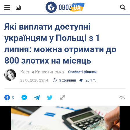
Які виплати доступні
українцям у Польщі з 1
липня: можна отримати до
800 злотих на місяць
Ксенія Капустинська
Особисті фінанси
28.06.2026 23:14
3 хвилини
20,1 т.
0
РУС