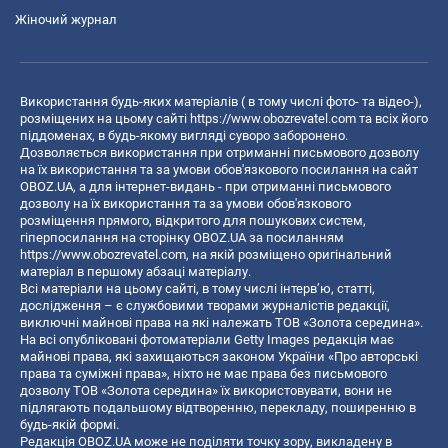
Жіночий журнал
Використання будь-яких матеріалів ( в тому числі фото- та відео-),
розміщених на цьому сайті
https://www.obozrevatel.com
та всіх його
піддоменах, в будь-якому вигляді суворо заборонено.
Дозволяється використання при отриманні письмового дозволу
на їх використання та за умови обов'язкового посилання на сайт
OBOZ.UA, а для інтернет-видань - при отриманні письмового
дозволу на їх використання та за умови обов'язкового
розміщення прямого, відкритого для пошукових систем,
гіперпосилання на сторінку OBOZ.UA за посиланням
https://www.obozrevatel.com
, на якій розміщено оригінальний
матеріал в першому абзаці матеріалу.
Всі матеріали на цьому сайті, в тому числі інтерв’ю, статті,
дослідження – є службовими творами журналістів редакції,
виключні майнові права на які належать ТОВ «Золота середина».
На всі опубліковані фотоматеріали Getty Images редакція має
майнові права, які захищаються законом України «Про авторські
права та суміжні права», ніхто не має права без письмового
дозволу ТОВ «Золота середина» їх використовувати, вони не
підлягають подальшому відтворенню, перекладу, поширенню в
будь-якій формі.
Редакція OBOZ.UA може не поділяти точку зору, викладену в