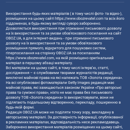
Використання будь-яких матеріалів ( в тому числі фото- та відео-),
розміщених на цьому сайті
https://www.obozrevatel.com
та всіх його
піддоменах, в будь-якому вигляді суворо заборонено.
Дозволяється використання при отриманні письмового дозволу
на їх використання та за умови обов'язкового посилання на сайт
OBOZ.UA, а для інтернет-видань - при отриманні письмового
дозволу на їх використання та за умови обов'язкового
розміщення прямого, відкритого для пошукових систем,
гіперпосилання на сторінку OBOZ.UA за посиланням
https://www.obozrevatel.com
, на якій розміщено оригінальний
матеріал в першому абзаці матеріалу.
Всі матеріали на цьому сайті, в тому числі інтерв’ю, статті,
дослідження – є службовими творами журналістів редакції,
виключні майнові права на які належать ТОВ «Золота середина».
На всі опубліковані фотоматеріали Getty Images редакція має
майнові права, які захищаються законом України «Про авторські
права та суміжні права», ніхто не має права без письмового
дозволу ТОВ «Золота середина» їх використовувати, вони не
підлягають подальшому відтворенню, перекладу, поширенню в
будь-якій формі.
Редакція OBOZ.UA може не поділяти точку зору, викладену в
авторському матеріалі. За достовірність інформації, опублікованої
в рекламних матеріалах, відповідальність несе рекламодавець.
Заборонено використання матеріалів розміщених на цьому сайті,