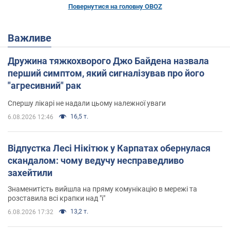
Повернутися на головну OBOZ
Важливе
Дружина тяжкохворого Джо Байдена назвала
перший симптом, який сигналізував про його
"агресивний" рак
Спершу лікарі не надали цьому належної уваги
16,5 т.
6.08.2026 12:46
Відпустка Лесі Нікітюк у Карпатах обернулася
скандалом: чому ведучу несправедливо
захейтили
Знаменитість вийшла на пряму комунікацію в мережі та
розставила всі крапки над "і"
13,2 т.
6.08.2026 17:32