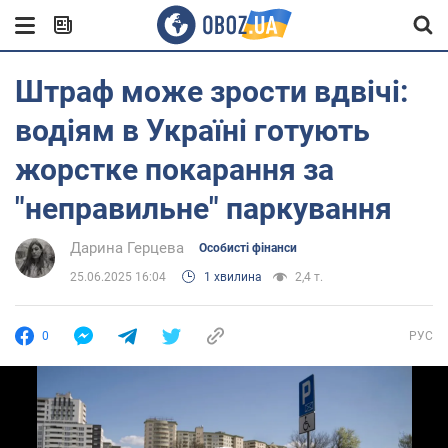
Штраф може зрости вдвічі:
водіям в Україні готують
жорстке покарання за
"неправильне" паркування
Дарина Герцева
Особисті фінанси
25.06.2025 16:04
1 хвилина
2,4 т.
0
РУС