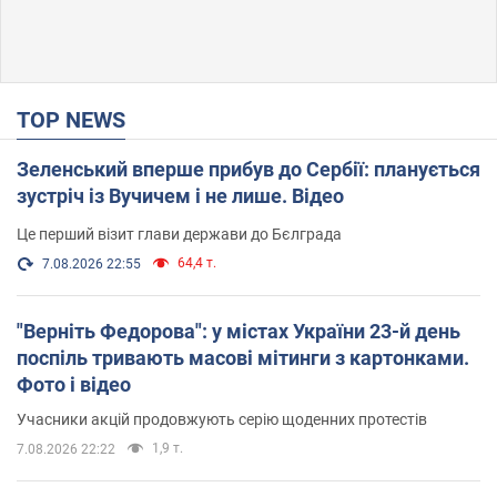
TOP NEWS
Зеленський вперше прибув до Сербії: планується
зустріч із Вучичем і не лише. Відео
Це перший візит глави держави до Бєлграда
64,4 т.
7.08.2026 22:55
"Верніть Федорова": у містах України 23-й день
поспіль тривають масові мітинги з картонками.
Фото і відео
Учасники акцій продовжують серію щоденних протестів
1,9 т.
7.08.2026 22:22