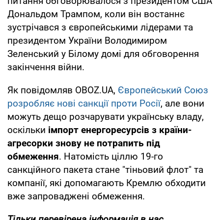
питання обговорювалося з президентом США
Дональдом Трампом, коли він востаннє
зустрічався з європейськими лідерами та
президентом України Володимиром
Зеленський у Білому домі для обговорення
закінчення війни.
Як повідомляв OBOZ.UA,
Європейський Союз
розробляє нові санкції проти Росії
, але вони
можуть дещо розчарувати українську владу,
оскільки
імпорт енергоресурсів з країни-
агресорки знову не потрапить під
обмеження
. Натомість ціллю 19-го
санкційного пакета стане "тіньовий флот" та
компанії, які допомагають Кремлю обходити
вже запроваджені обмеження.
Тільки перевірена інформація в нас