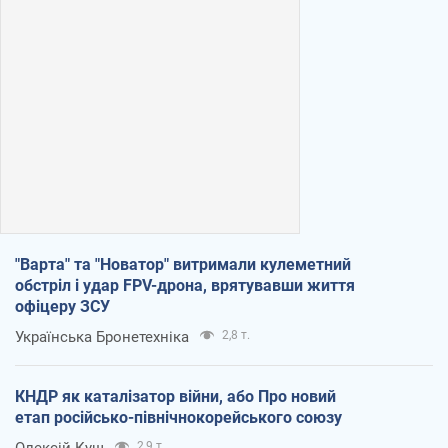
"Варта" та "Новатор" витримали кулеметний
обстріл і удар FPV-дрона, врятувавши життя
офіцеру ЗСУ
Українська Бронетехніка
2,8 т.
КНДР як каталізатор війни, або Про новий
етап російсько-північнокорейського союзу
Олексій Кущ
2,9 т.