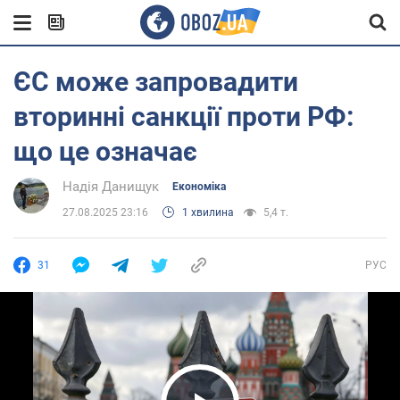
ЄС може запровадити
вторинні санкції проти РФ:
що це означає
Надія Данищук
Економіка
27.08.2025 23:16
1 хвилина
5,4 т.
31
РУС