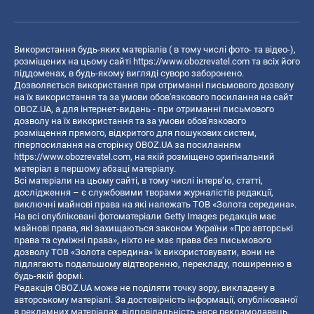
Використання будь-яких матеріалів ( в тому числі фото- та відео-),
розміщених на цьому сайті
https://www.obozrevatel.com
та всіх його
піддоменах, в будь-якому вигляді суворо заборонено.
Дозволяється використання при отриманні письмового дозволу
на їх використання та за умови обов'язкового посилання на сайт
OBOZ.UA, а для інтернет-видань - при отриманні письмового
дозволу на їх використання та за умови обов'язкового
розміщення прямого, відкритого для пошукових систем,
гіперпосилання на сторінку OBOZ.UA за посиланням
https://www.obozrevatel.com
, на якій розміщено оригінальний
матеріал в першому абзаці матеріалу.
Всі матеріали на цьому сайті, в тому числі інтерв’ю, статті,
дослідження – є службовими творами журналістів редакції,
виключні майнові права на які належать ТОВ «Золота середина».
На всі опубліковані фотоматеріали Getty Images редакція має
майнові права, які захищаються законом України «Про авторські
права та суміжні права», ніхто не має права без письмового
дозволу ТОВ «Золота середина» їх використовувати, вони не
підлягають подальшому відтворенню, перекладу, поширенню в
будь-якій формі.
Редакція OBOZ.UA може не поділяти точку зору, викладену в
авторському матеріалі. За достовірність інформації, опублікованої
в рекламних матеріалах, відповідальність несе рекламодавець.