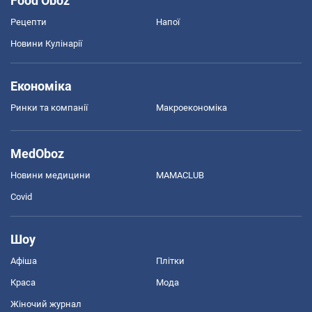
Food Oboz
Рецепти
Напої
Новини Кулінарії
Економіка
Ринки та компанії
Макроекономіка
MedOboz
Новини медицини
MAMACLUB
Covid
Шоу
Афіша
Плітки
Краса
Мода
Жіночий журнал