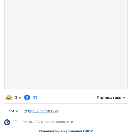
20
31
Підписатися
Теги
Редакційна політика
Економіка
ЄС може запровадити...
Повернутися на головну OBOZ