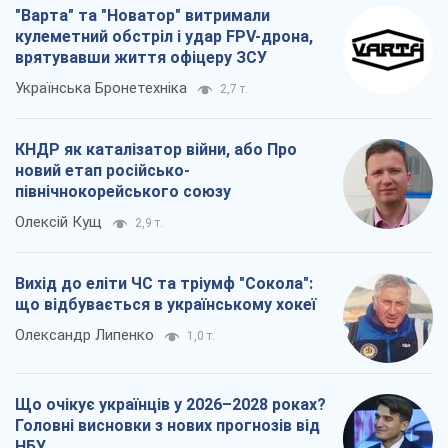
"Варта" та "Новатор" витримали
кулеметний обстріл і удар FPV-дрона,
врятувавши життя офіцеру ЗСУ
Українська Бронетехніка
2,7 т.
КНДР як каталізатор війни, або Про
новий етап російсько-
північнокорейського союзу
Олексій Кущ
2,9 т.
Вихід до еліти ЧС та тріумф "Сокола":
що відбувається в українському хокеї
Олександр Липенко
1,0 т.
Що очікує українців у 2026–2028 роках?
Головні висновки з нових прогнозів від
НБУ