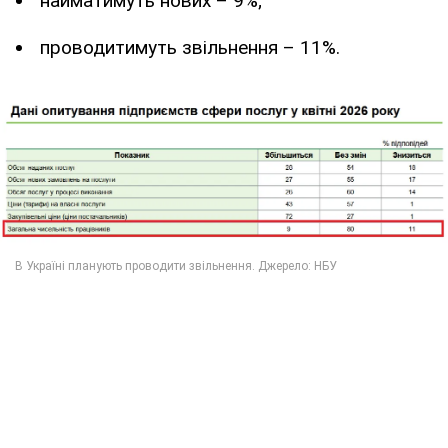
найматимуть нових – 9%;
проводитимуть звільнення – 11%.