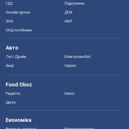
ГДЗ
Підручники
Онлайн уроки
ДПА
ЗНО
НМТ
СНД посібники
Авто
Тест Драйв
Електромобілі
Акції
Сервіс
Food Oboz
Рецепти
Напої
Дієти
Економіка
Ринки та компанії
Макроекономіка