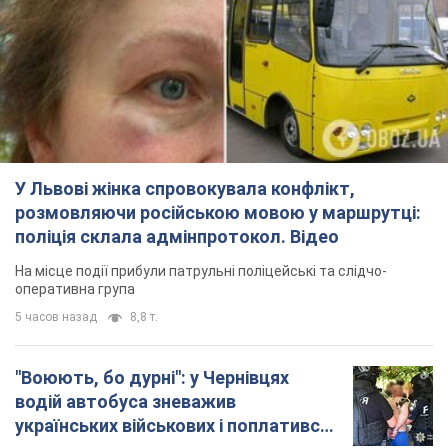
У Львові жінка спровокувала конфлікт,
розмовляючи російською мовою у маршрутці:
поліція склала адмінпротокол. Відео
На місце події прибули патрульні поліцейські та слідчо-
оперативна група
5 часов назад
8,8 т.
"Воюють, бо дурні": у Чернівцях
водій автобуса зневажив
українських військових і поплатився.