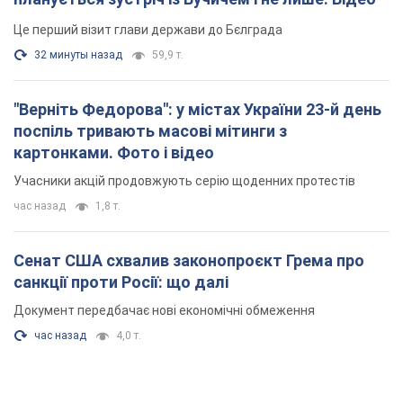
Це перший візит глави держави до Бєлграда
32 минуты назад
59,9 т.
"Верніть Федорова": у містах України 23-й день
поспіль тривають масові мітинги з
картонками. Фото і відео
Учасники акцій продовжують серію щоденних протестів
час назад
1,8 т.
Сенат США схвалив законопроєкт Грема про
санкції проти Росії: що далі
Документ передбачає нові економічні обмеження
час назад
4,0 т.