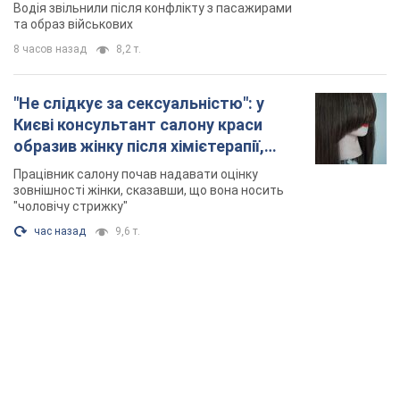
Відео
Водія звільнили після конфлікту з пасажирами
та образ військових
8 часов назад
8,2 т.
"Не слідкує за сексуальністю": у
Києві консультант салону краси
образив жінку після хімієтерапії,
розгорівся скандал. Фото
Працівник салону почав надавати оцінку
зовнішності жінки, сказавши, що вона носить
"чоловічу стрижку"
час назад
9,6 т.