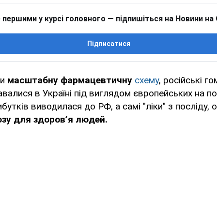
 першими у курсі головного — підпишіться на Новини на
Підписатися
ли
масштабну фармацевтичну
схему
, російські г
валися в Україні під виглядом європейських на п
ибутків виводилася до РФ, а самі "ліки" з посліду, 
зу для здоров’я людей.