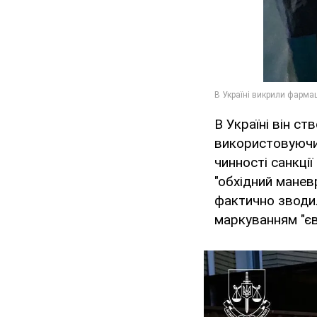
В Україні він с
використовуючи 
чинності санкції
"обхідний маневр
фактично зводил
маркуванням "є