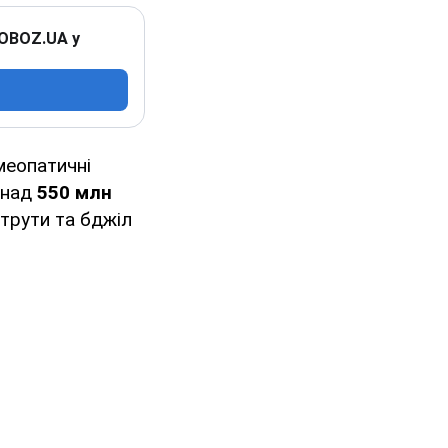
 OBOZ.UA у
омеопатичні
онад
550 млн
отрути та бджіл