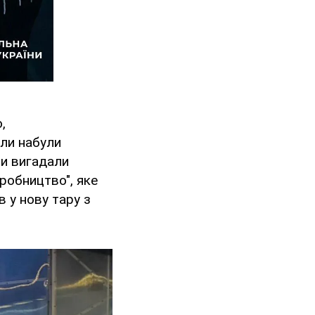
,
оли набули
ни вигадали
иробництво", яке
 у нову тару з