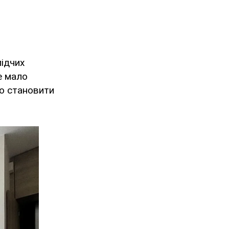
лідчих
е мало
ло становити