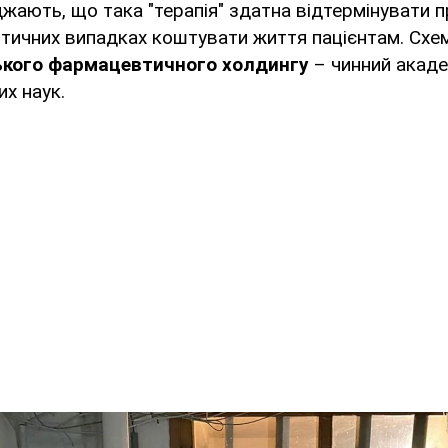
ають, що така "терапія" здатна відтермінувати 
ритичних випадках коштувати життя пацієнтам. Схе
ького фармацевтичного холдингу
– чинний акаде
их наук.