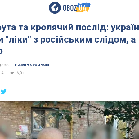
рута та кролячий послід: украї
 "ліки" з російським слідом, а
Ф
цева
Ринки та компанії
14
6,0 т.