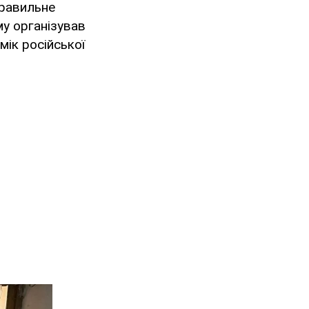
правильне
му організував
мік російської