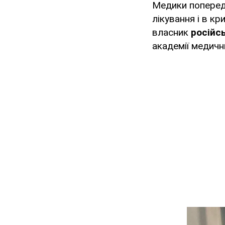
Медики попередж
лікування і в к
власник
російс
академії медичн