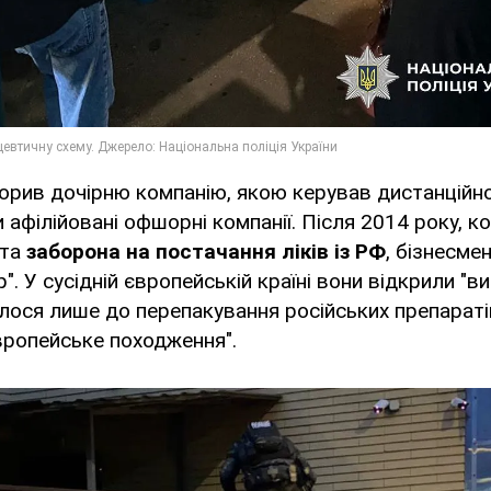
творив дочірню компанію, якою керував дистанційно
афілійовані офшорні компанії. Після 2014 року, к
 та
заборона на постачання ліків із РФ
, бізнесме
". У сусідній європейській країні вони відкрили "в
ося лише до перепакування російських препаратів
вропейське походження".