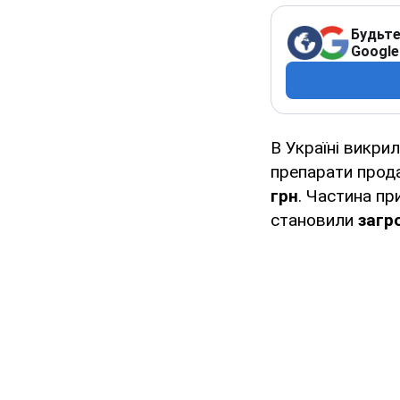
Будьте
Google
В Україні викри
препарати прода
грн
. Частина пр
становили
загро