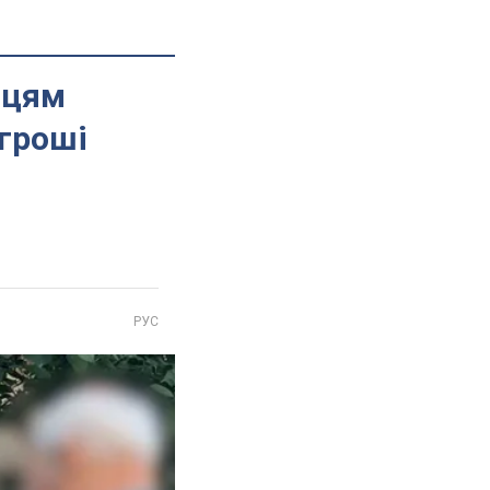
нцям
 гроші
РУС