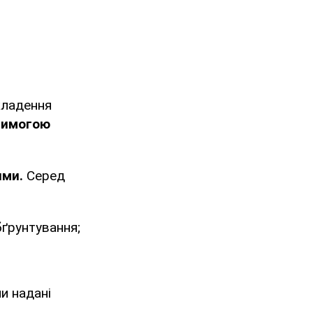
кладення
вимогою
ями.
Серед
бґрунтування;
ли надані