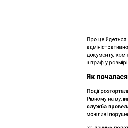
Про це йдеться 
адміністративно
документу, комп
штраф у розмірі
Як почалася
Події розгортал
Рівному на вули
служба провела
можливі порушен
За даними подат