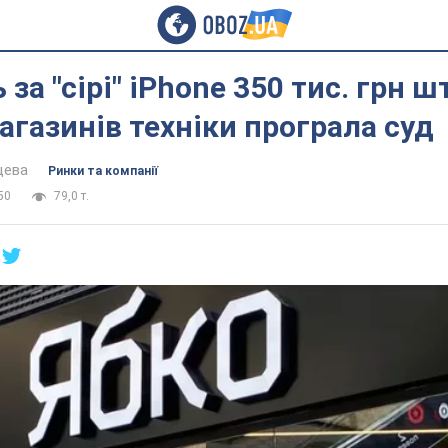
за "сірі" iPhone 350 тис. грн ш
газинів техніки програла суд
цева
Ринки та компанії
50
79,0 т.