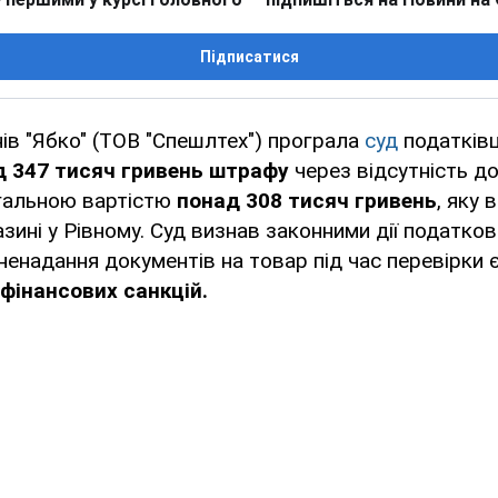
Підписатися
в "Ябко" (ТОВ "Спешлтех") програла
суд
податківц
д 347 тисяч гривень штрафу
через відсутність до
агальною вартістю
понад 308 тисяч гривень
, яку 
зині у Рівному. Суд визнав законними дії податков
ненадання документів на товар під час перевірки 
фінансових санкцій.