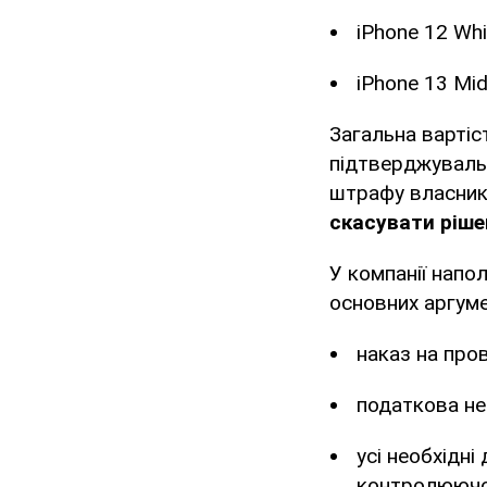
iPhone 12 Whi
iPhone 13 Mid
Загальна вартіс
підтверджувальн
штрафу власник
скасувати ріше
У компанії напо
основних аргуме
наказ на про
податкова не
усі необхідні
контролюючо