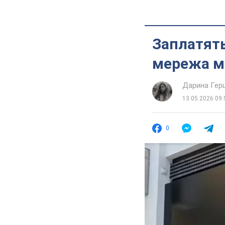
Заплатять 
мережа ма
Дарина Гер
13.05.2026 09:
0