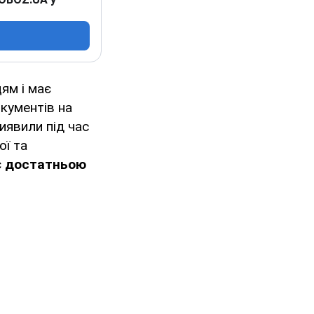
ям і має
кументів на
виявили під час
ої та
є
достатньою