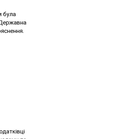
и була
Державна
ояснення.
одатківці