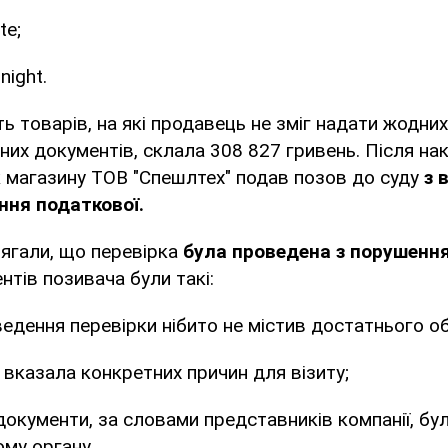
te;
night.
ть товарів, на які продавець не зміг надати жодних
их документів, склала 308 827 гривень. Після на
 магазину ТОВ "Спешлтех" подав позов до суду
з 
ння податкової.
лягали, що перевірка
була проведена з порушенн
нтів позивача були такі:
ведення перевірки нібито не містив достатнього о
 вказала конкретних причин для візиту;
 документи, за словами представників компанії, бу
му органу.