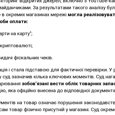
ніторинг відкритих джерел, включно з YouTube-ка
айданчиками. За результатами такого аналізу бу
e в окремих магазинах мережі
могла реалізовуват
соби оплати:
арти на карту";
 криптовалюті;
идачі фіскальних чеків.
ція і стала підставою для фактичної перевірки. У р
у суд зазначив кілька ключових моментів. Суд нага
дарювання
зобов’язані вести облік товарних запа
ію, яка офіційно внесена до відповідної документац
ументів на товар означає порушення законодавст
 сам товар фізично присутній у магазині. Суд окре