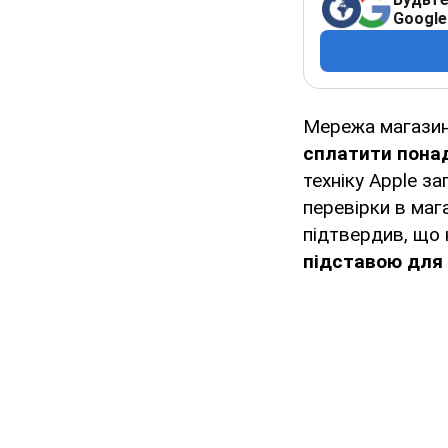
Google
Мережа магазині
сплатити пона
техніку Apple з
перевірки в мага
підтвердив, що 
підставою для 