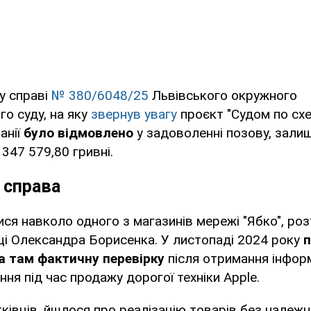
у справі
№ 380/6048/25
Львівського окружного
го суду, на яку
звернув увагу
проєкт "Судом по схе
анії
було відмовлено
у задоволенні позову, зали
 347 579,80 гривні.
 справа
ися навколо одного з магазинів мережі "Ябко", ро
ці Олександра Борисенка. У листопаді 2024 року
п
 там фактичну перевірку
після отримання інформ
ня під час продажу дорогої техніки Apple.
ківців, йшлося про реалізацію товарів без належ