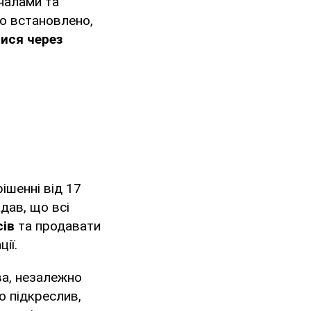
налами та
ло встановлено,
ися через
ішенні від 17
дав, що всі
сів
та продавати
ії.
ва, незалежно
мо підкреслив,