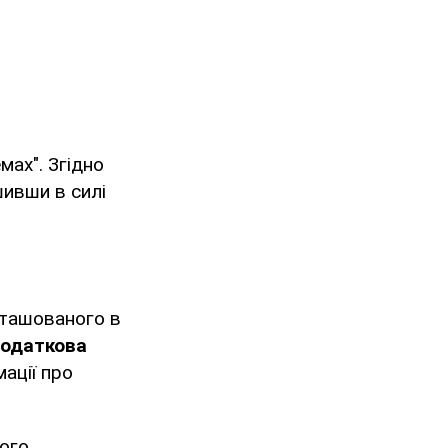
мах". Згідно
шивши в силі
зташованого в
одаткова
ації про
ного