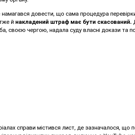
 намагався довести, що сама процедура перевірк
отже й
накладений штраф має бути скасований.
а, своєю чергою, надала суду власні докази та п
ріалах справи містився лист, де зазначалося, що п