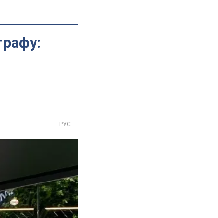
трафу:
РУС