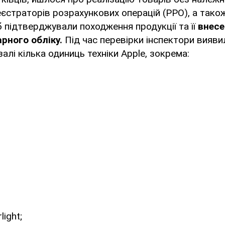
єстраторів розрахункових операцій (РРО), а тако
 б підтверджували походження продукції та її
внесе
арного обліку.
Під час перевірки інспектори вияви
алі кілька одиниць техніки Apple, зокрема:
light;