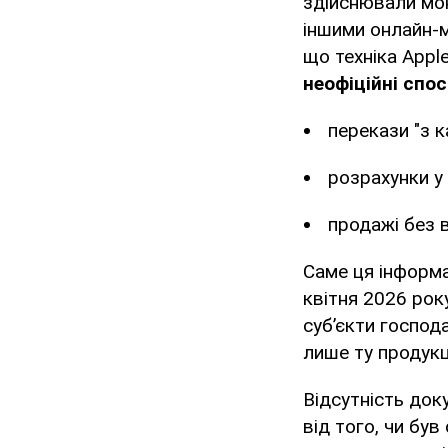
здійснювали мо
іншими онлайн-м
що техніка Appl
неофіційні спо
перекази "з к
розрахунки у
продажі без в
Саме ця інформа
квітня 2026 рок
суб’єкти госпо
лише ту продукц
Відсутність док
від того, чи був