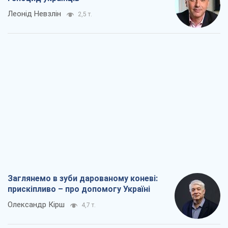
Леонід Невзлін
2,5 т.
Заглянемо в зуби дарованому коневі:
прискіпливо – про допомогу Україні
Олександр Кірш
4,7 т.