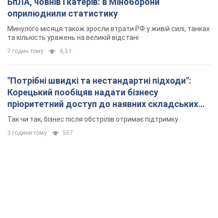
БпЛА, човнів і катерів: в Міноборони
оприлюднили статистику
Минулого місяця також зросли втрати РФ у живій силі, танках
та кількість уражень на великій відстані
7 годин тому
4,3 т.
"Потрібні швидкі та нестандартні підходи":
Корецький пообіцяв надати бізнесу
пріоритетний доступ до наявних складських
приміщень
Так чи так, бізнес після обстрілів отримає підтримку
3 години тому
507