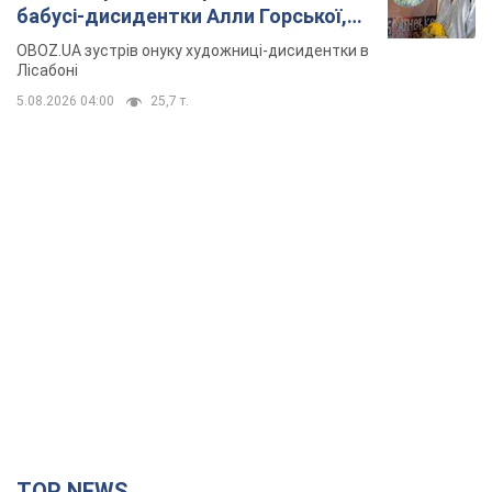
бабусі-дисидентки Алли Горської,
критику Дмитра Стуса та втечу в
OBOZ.UA зустрів онуку художниці-дисидентки в
Португалію з 5 дітьми
Лісабоні
5.08.2026 04:00
25,7 т.
TOP NEWS