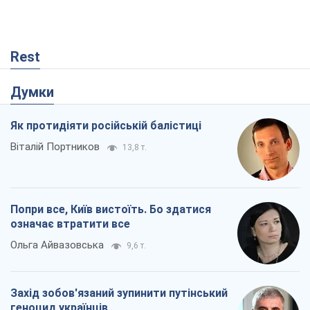
Rest
Думки
Як протидіяти російській балістиці
Віталій Портников
13,8 т.
Попри все, Київ вистоїть. Бо здатися
означає втратити все
Ольга Айвазовська
9,6 т.
Захід зобов'язаний зупинити путінський
геноцид українців