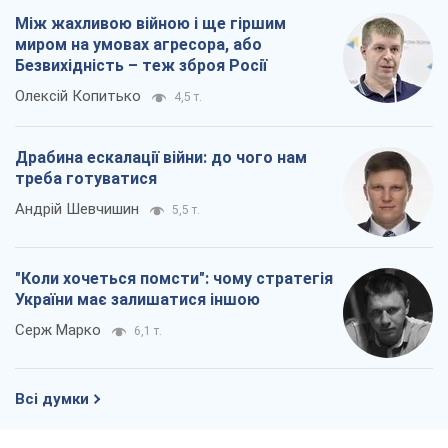
Між жахливою війною і ще гіршим
миром на умовах агресора, або
Безвихідність – теж зброя Росії
Олексій Копитько
4,5 т.
Драбина ескалації війни: до чого нам
треба готуватися
Андрій Шевчишин
5,5 т.
"Коли хочеться помсти": чому стратегія
України має залишатися іншою
Серж Марко
6,1 т.
Всі думки