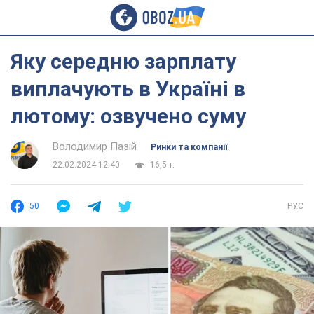
Яку середню зарплату
виплачують в Україні в
лютому: озвучено суму
Володимир Пазій
Ринки та компанії
22.02.2024 12:40
16,5 т.
50
РУС