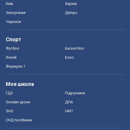
Київ
Харків
Запоріжжя
Дніпро
Черкаси
Спорт
Футбол
Баскетбол
Хокей
Бокс
Формула-1
Моя школа
ГДЗ
Підручники
Онлайн уроки
ДПА
ЗНО
НМТ
СНД посібники