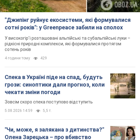
"Джипінг руйнує екосистеми, які формувалися
сотні років": у Greenpeace забили на сполох
У високогір'ї розташовані альпійські та субальпійські луки –
рідкісні природні комплекси, які формувалися протягом
сотень років
4 години тому
429
Спека в Україні піде на спад, будуть
грози: синоптики дали прогноз, коли
чекати зміни погоди
Зовсім скоро спека поступово відступить
5.08.2026 14:59
5,5 т.
"Чи, може, я залякана з дитинства?"
Олена Зарецька – про вбивство