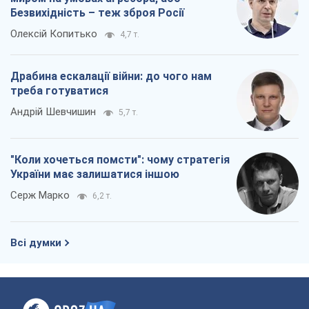
Безвихідність – теж зброя Росії
Олексій Копитько
4,7 т.
Драбина ескалації війни: до чого нам
треба готуватися
Андрій Шевчишин
5,7 т.
"Коли хочеться помсти": чому стратегія
України має залишатися іншою
Серж Марко
6,2 т.
Всі думки