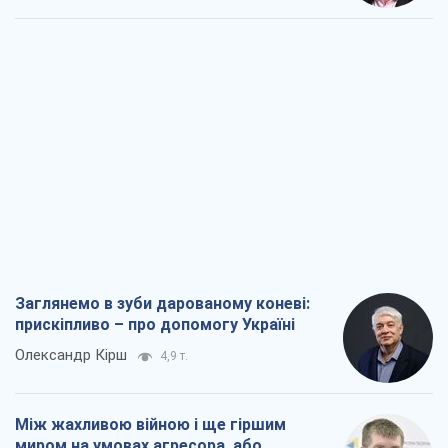
Заглянемо в зуби дарованому коневі:
прискіпливо – про допомогу Україні
Олександр Кірш
4,9 т.
Між жахливою війною і ще гіршим
миром на умовах агресора, або