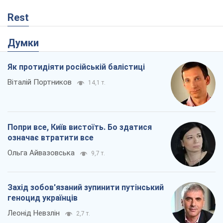
Rest
Думки
Як протидіяти російській балістиці
Віталій Портников
14,1 т.
Попри все, Київ вистоїть. Бо здатися
означає втратити все
Ольга Айвазовська
9,7 т.
Захід зобов'язаний зупинити путінський
геноцид українців
Леонід Невзлін
2,7 т.