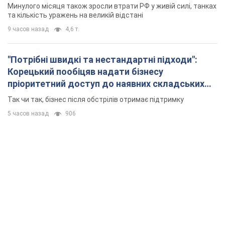
Минулого місяця також зросли втрати РФ у живій силі, танках
та кількість уражень на великій відстані
9 часов назад
4,6 т.
"Потрібні швидкі та нестандартні підходи":
Корецький пообіцяв надати бізнесу
пріоритетний доступ до наявних складських
приміщень
Так чи так, бізнес після обстрілів отримає підтримку
5 часов назад
906