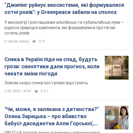
"Джипінг руйнує екосистеми, які формувалися
сотні років": у Greenpeace забили на сполох
У високогір'ї розташовані альпійські та субальпійські луки –
рідкісні природні комплекси, які формувалися протягом
сотень років
6 часов назад
519
Спека в Україні піде на спад, будуть
грози: синоптики дали прогноз, коли
чекати зміни погоди
Зовсім скоро спека поступово відступить
5.08.2026 14:59
5,9 т.
"Чи, може, я залякана з дитинства?"
Олена Зарецька – про вбивство
бабусі-дисидентки Алли Горської,
критику Дмитра Стуса та втечу в
OBOZ.UA зустрів онуку художниці-дисидентки в