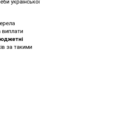
еби української
жерела
а виплати
бюджетні
ів за такими