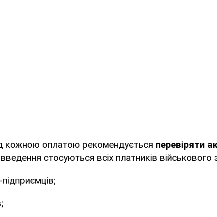
д кожною оплатою рекомендується
перевіряти а
введення стосуються всіх платників військового з
-підприємців;
;