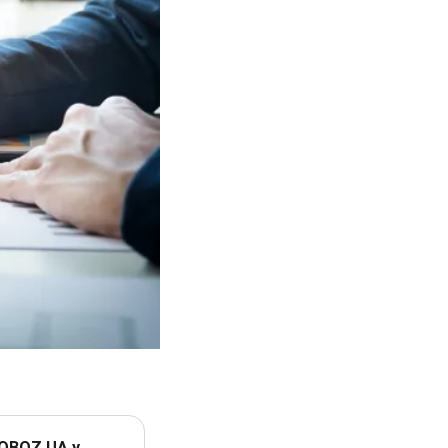
 OBOZ.UA у