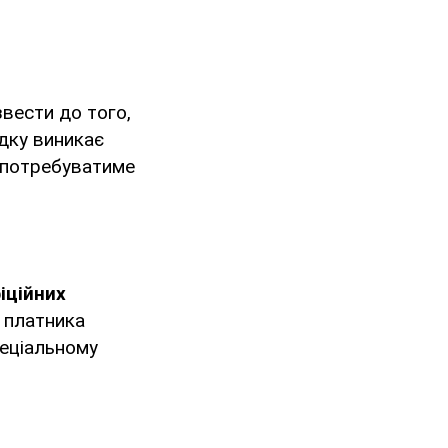
вести до того,
дку виникає
в потребуватиме
іційних
 платника
пеціальному