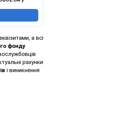
квізитами, а всі
ого фонду
вослужбовців
ктуальні рахунки
ів
і виникнення