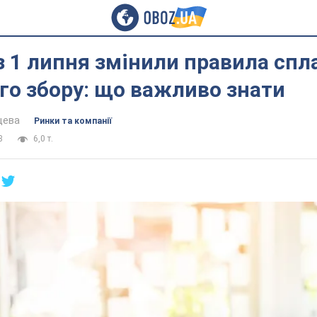
 з 1 липня змінили правила спл
го збору: що важливо знати
цева
Ринки та компанії
8
6,0 т.