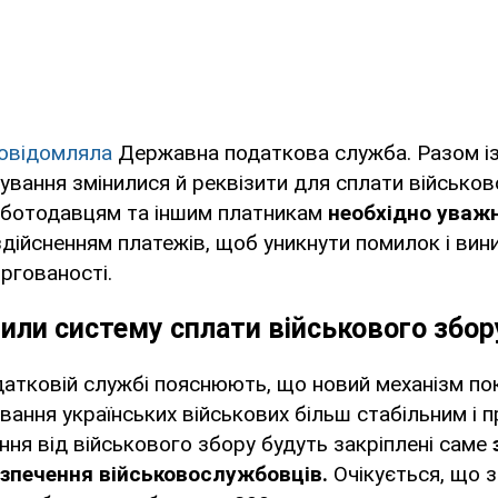
овідомляла
Державна податкова служба. Разом і
вання змінилися й реквізити для сплати військов
оботодавцям та іншим платникам
необхідно уважн
здійсненням платежів, щоб уникнути помилок і вин
ргованості.
или систему сплати військового збор
датковій службі пояснюють, що новий механізм по
вання українських військових більш стабільним і 
ня від військового збору будуть закріплені саме
зпечення військовослужбовців.
Очікується, що 