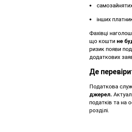
самозайнятих
інших платник
Фахівці наголош
що кошти
не бу
ризик появи под
додаткових заяв 
Де перевіри
Податкова служ
джерел.
Актуаль
податків та на 
розділі.