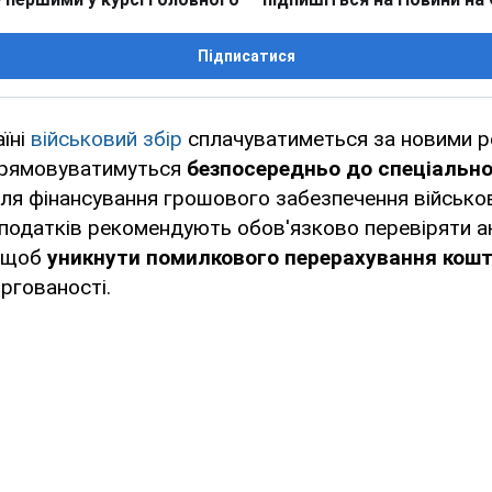
Підписатися
аїні
військовий збір
сплачуватиметься за новими ре
прямовуватимуться
безпосередньо до спеціальн
я фінансування грошового забезпечення військо
податків рекомендують обов'язково перевіряти а
, щоб
уникнути помилкового перерахування кошт
ргованості.