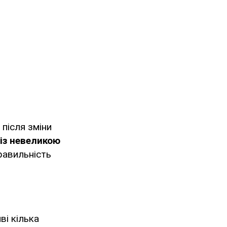
 після зміни
із невеликою
равильність
ві кілька