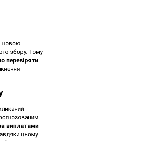
з новою
ого збору. Тому
о перевіряти
икнення
у
кликаний
прогнозованим.
за виплатами
завдяки цьому