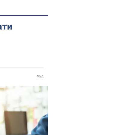
ати
РУС