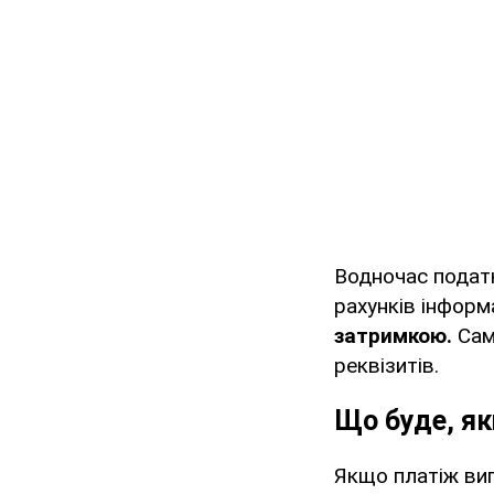
Водночас податк
рахунків інформ
затримкою.
Сам
реквізитів.
Що буде, я
Якщо платіж вип