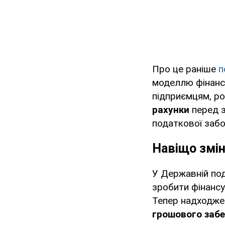
Про це раніше
п
моделлю фінансу
підприємцям, р
рахунки
перед 
податкової забо
Навіщо змін
У Державній по
зробити фінансу
Тепер надходжен
грошового забе