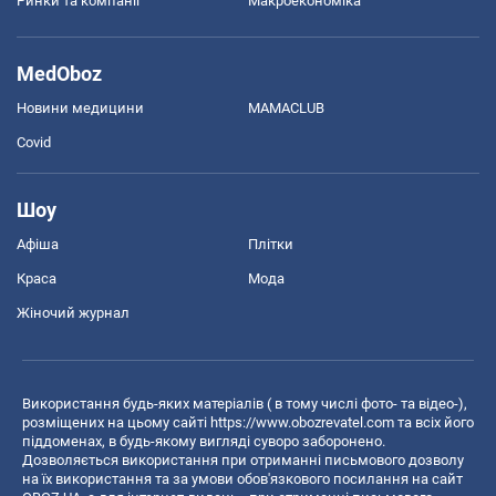
Ринки та компанії
Макроекономіка
MedOboz
Новини медицини
MAMACLUB
Covid
Шоу
Афіша
Плітки
Краса
Мода
Жіночий журнал
Використання будь-яких матеріалів ( в тому числі фото- та відео-),
розміщених на цьому сайті
https://www.obozrevatel.com
та всіх його
піддоменах, в будь-якому вигляді суворо заборонено.
Дозволяється використання при отриманні письмового дозволу
на їх використання та за умови обов'язкового посилання на сайт