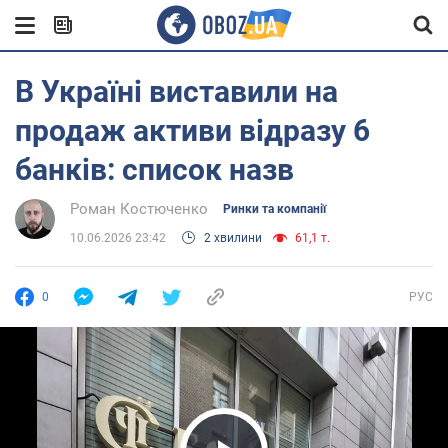
В Україні виставили на
продаж активи відразу 6
банків: список назв
Роман Костюченко
Ринки та компанії
10.06.2026 23:42
2 хвилини
61,1 т.
0
РУС