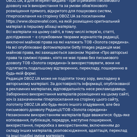
OBOZ.UA, а для інтернет-видань - при отриманні письмового
дозволу на їх використання та за умови обов'язкового
розміщення прямого, відкритого для пошукових систем,
гіперпосилання на сторінку OBOZ.UA за посиланням
https://www.obozrevatel.com
, на якій розміщено оригінальний
матеріал в першому абзаці матеріалу.
Всі матеріали на цьому сайті, в тому числі інтерв’ю, статті,
дослідження – є службовими творами журналістів редакції,
виключні майнові права на які належать ТОВ «Золота середина».
На всі опубліковані фотоматеріали Getty Images редакція має
майнові права, які захищаються законом України «Про авторські
права та суміжні права», ніхто не має права без письмового
дозволу ТОВ «Золота середина» їх використовувати, вони не
підлягають подальшому відтворенню, перекладу, поширенню в
будь-якій формі.
Редакція OBOZ.UA може не поділяти точку зору, викладену в
авторському матеріалі. За достовірність інформації, опублікованої
в рекламних матеріалах, відповідальність несе рекламодавець.
Заборонено використання матеріалів розміщених на цьому сайті,
хоч із зазначенням гіперпосилання на сторінку цього сайту,
логотипу OBOZ.UA або будь-якого іншого згадування, але без
письмового дозволу Редакції/ТОВ «Золота середина»
Незаконним використанням матеріалів буде вважатися: будь-яке
копiювання, публiкацiя, передрук, наступне поширення,
використання, переробка з використанням, включенням до
складу інших матеріалів, розповсюдження, адаптація, переклад
та інші подібні зміни матеріалу.