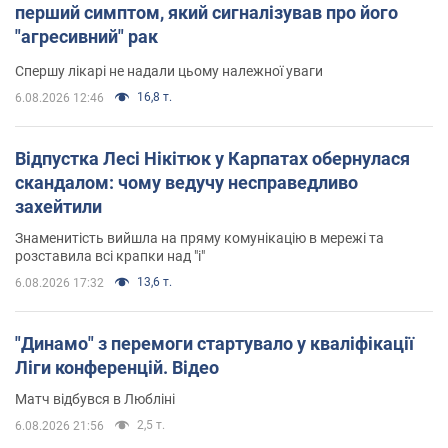
перший симптом, який сигналізував про його
"агресивний" рак
Спершу лікарі не надали цьому належної уваги
16,8 т.
6.08.2026 12:46
Відпустка Лесі Нікітюк у Карпатах обернулася
скандалом: чому ведучу несправедливо
захейтили
Знаменитість вийшла на пряму комунікацію в мережі та
розставила всі крапки над "і"
13,6 т.
6.08.2026 17:32
"Динамо" з перемоги стартувало у кваліфікації
Ліги конференцій. Відео
Матч відбувся в Любліні
2,5 т.
6.08.2026 21:56