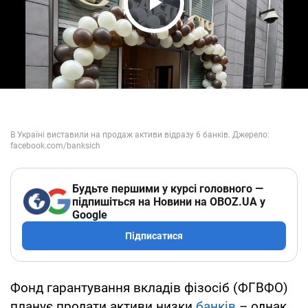
Play Video
Будьте першими у курсі головного —
підпишіться на Новини на OBOZ.UA у
Google
Підписатися
Фонд гарантування вкладів фізосіб (ФГВФО)
планує продати активи низки
банків
– однак