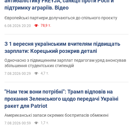
антибалістику FREYJA, санкції проти Росії й
підтримку аграріїв. Відео
Європейські партнери долучаються до спільного проєкту
78,9 т.
6.08.2026 20:20
З 1 вересня українським вчителям підвищать
зарплати: Корецький розкрив деталі
Одночасно з підвищенням зарплат педагогам уряд анонсував
збільшення студентських стипендій
4,7 т.
7.08.2026 00:29
"Нам теж вони потрібні": Трамп відповів на
прохання Зеленського щодо передачі Україні
ракет для Patriot
Американські запаси окремих боєприпасів обмежені
1,7 т.
7.08.2026 00:59