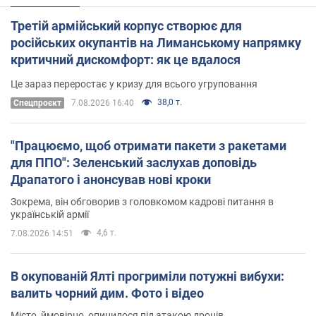
Третій армійський корпус створює для
російських окупантів на Лиманському напрямку
критичний дискомфорт: як це вдалося
Це зараз переростає у кризу для всього угруповання
38,0 т.
Cпецпроєкт
7.08.2026 16:40
"Працюємо, щоб отримати пакети з ракетами
для ППО": Зеленський заслухав доповідь
Драпатого і анонсував нові кроки
Зокрема, він обговорив з головкомом кадрові питання в
українській армії
4,6 т.
7.08.2026 14:51
В окупованій Ялті прогриміли потужні вибухи:
валить чорний дим. Фото і відео
Місто, ймовірно, опинилося під атакою дронів