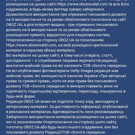
розміщених на цьому сайті
https://www.obozrevatel.com
та всіх його
піддоменах, в будь-якому вигляді суворо заборонено.
Дозволяється використання при отриманні письмового дозволу
на їх використання та за умови обов'язкового посилання на сайт
OBOZ.UA, а для інтернет-видань - при отриманні письмового
дозволу на їх використання та за умови обов'язкового
розміщення прямого, відкритого для пошукових систем,
гіперпосилання на сторінку OBOZ.UA за посиланням
https://www.obozrevatel.com
, на якій розміщено оригінальний
матеріал в першому абзаці матеріалу.
Всі матеріали на цьому сайті, в тому числі інтерв’ю, статті,
дослідження – є службовими творами журналістів редакції,
виключні майнові права на які належать ТОВ «Золота середина».
На всі опубліковані фотоматеріали Getty Images редакція має
майнові права, які захищаються законом України «Про авторські
права та суміжні права», ніхто не має права без письмового
дозволу ТОВ «Золота середина» їх використовувати, вони не
підлягають подальшому відтворенню, перекладу, поширенню в
будь-якій формі.
Редакція OBOZ.UA може не поділяти точку зору, викладену в
авторському матеріалі. За достовірність інформації, опублікованої
в рекламних матеріалах, відповідальність несе рекламодавець.
Заборонено використання матеріалів розміщених на цьому сайті,
хоч із зазначенням гіперпосилання на сторінку цього сайту,
логотипу OBOZ.UA або будь-якого іншого згадування, але без
письмового дозволу Редакції/ТОВ «Золота середина»