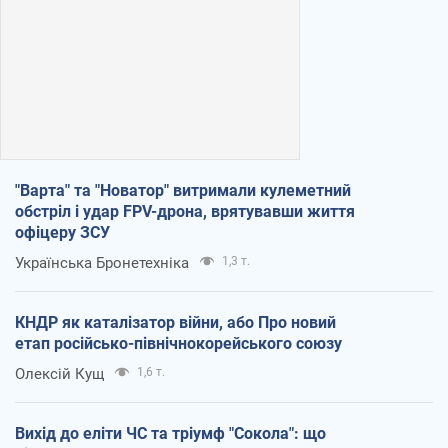
"Варта" та "Новатор" витримали кулеметний
обстріл і удар FPV-дрона, врятувавши життя
офіцеру ЗСУ
Українська Бронетехніка
1,3 т.
КНДР як каталізатор війни, або Про новий
етап російсько-північнокорейського союзу
Олексій Кущ
1,6 т.
Вихід до еліти ЧС та тріумф "Сокола": що