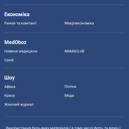
Економіка
Ринки та компанії
Макроекономіка
MedOboz
Новини медицини
MAMACLUB
Covid
Шоу
Афіша
Плітки
Краса
Мода
Жіночий журнал
Використання будь-яких матеріалів ( в тому числі фото- та відео-),