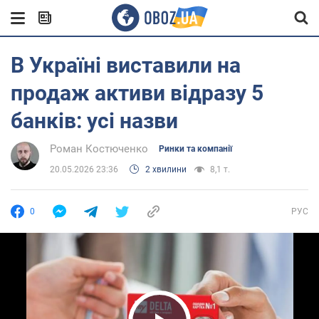
В Україні виставили на
продаж активи відразу 5
банків: усі назви
Роман Костюченко
Ринки та компанії
20.05.2026 23:36
2 хвилини
8,1 т.
0
РУС