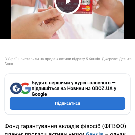
Play Video
Будьте першими у курсі головного —
підпишіться на Новини на OBOZ.UA у
Google
Підписатися
Фонд гарантування вкладів фізосіб (ФГВФО)
планує продати активи низки
банків
– однак