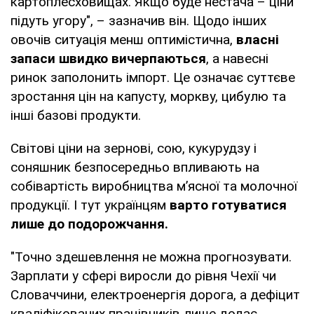
картоплесховищах. Якщо буде нестача – ціни
підуть угору", – зазначив він. Щодо інших
овочів ситуація менш оптимістична,
власні
запаси швидко вичерпаються
, а навесні
ринок заполонить імпорт. Це означає суттєве
зростання цін на капусту, моркву, цибулю та
інші базові продукти.
Світові ціни на зернові, сою, кукурудзу і
соняшник безпосередньо впливають на
собівартість виробництва м’ясної та молочної
продукції. І тут українцям
варто готуватися
лише до подорожчання.
"Точно здешевлення не можна прогнозувати.
Зарплати у сфері виросли до рівня Чехії чи
Словаччини, електроенергія дорога, а дефіцит
кваліфікованих працівників лише додає