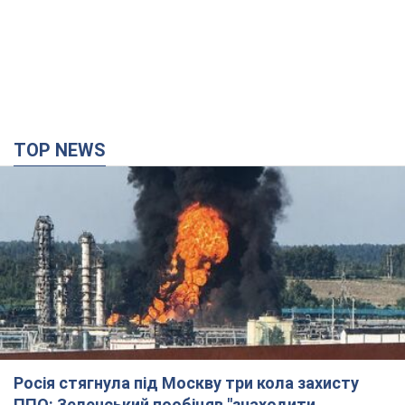
TOP NEWS
Росія стягнула під Москву три кола захисту
ППО: Зеленський пообіцяв "знаходити