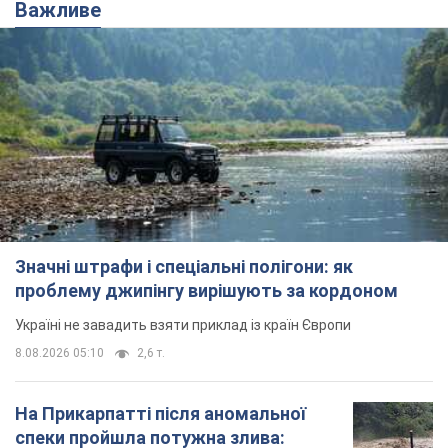
Важливе
Значні штрафи і спеціальні полігони: як
проблему джипінгу вирішують за кордоном
Україні не завадить взяти приклад із країн Європи
8.08.2026 05:10
2,6 т.
На Прикарпатті після аномальної
спеки пройшла потужна злива: