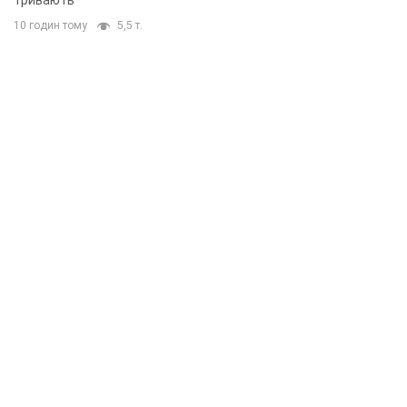
тривають
10 годин тому
5,5 т.