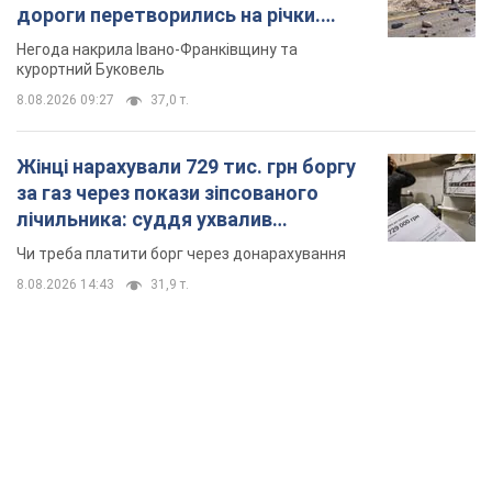
дороги перетворились на річки.
Відео
Негода накрила Івано-Франківщину та
курортний Буковель
8.08.2026 09:27
37,0 т.
Жінці нарахували 729 тис. грн боргу
за газ через покази зіпсованого
лічильника: суддя ухвалив
неочікуване рішення
Чи треба платити борг через донарахування
8.08.2026 14:43
31,9 т.