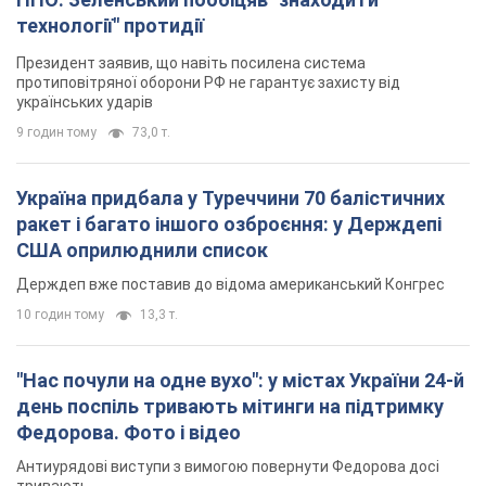
технології" протидії
Президент заявив, що навіть посилена система
протиповітряної оборони РФ не гарантує захисту від
українських ударів
9 годин тому
73,0 т.
Україна придбала у Туреччини 70 балістичних
ракет і багато іншого озброєння: у Держдепі
США оприлюднили список
Держдеп вже поставив до відома американський Конгрес
10 годин тому
13,3 т.
"Нас почули на одне вухо": у містах України 24-й
день поспіль тривають мітинги на підтримку
Федорова. Фото і відео
Антиурядові виступи з вимогою повернути Федорова досі