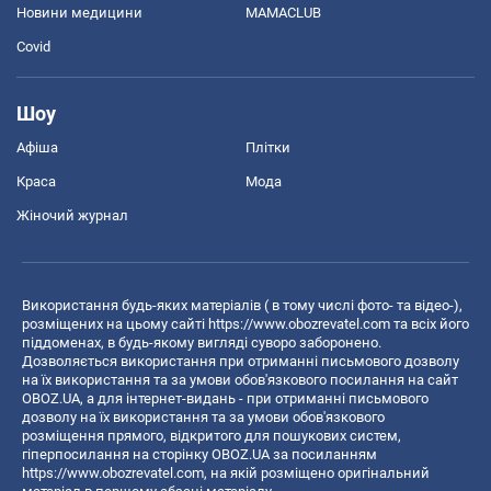
Новини медицини
MAMACLUB
Covid
Шоу
Афіша
Плітки
Краса
Мода
Жіночий журнал
Використання будь-яких матеріалів ( в тому числі фото- та відео-),
розміщених на цьому сайті
https://www.obozrevatel.com
та всіх його
піддоменах, в будь-якому вигляді суворо заборонено.
Дозволяється використання при отриманні письмового дозволу
на їх використання та за умови обов'язкового посилання на сайт
OBOZ.UA, а для інтернет-видань - при отриманні письмового
дозволу на їх використання та за умови обов'язкового
розміщення прямого, відкритого для пошукових систем,
гіперпосилання на сторінку OBOZ.UA за посиланням
https://www.obozrevatel.com
, на якій розміщено оригінальний