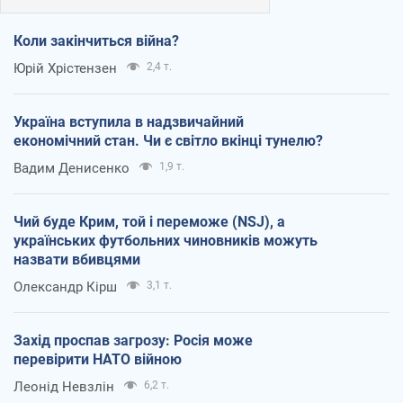
Коли закінчиться війна?
Юрій Хрістензен
2,4 т.
Україна вступила в надзвичайний
економічний стан. Чи є світло вкінці тунелю?
Вадим Денисенко
1,9 т.
Чий буде Крим, той і переможе (NSJ), а
українських футбольних чиновників можуть
назвати вбивцями
Олександр Кірш
3,1 т.
Захід проспав загрозу: Росія може
перевірити НАТО війною
Леонід Невзлін
6,2 т.