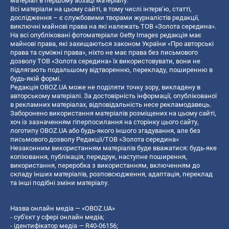
матеріал в першому абзаці матеріалу.
Всі матеріали на цьому сайті, в тому числі інтерв’ю, статті,
дослідження – є службовими творами журналістів редакції,
виключні майнові права на які належать ТОВ «Золота середина».
На всі опубліковані фотоматеріали Getty Images редакція має
майнові права, які захищаються законом України «Про авторські
права та суміжні права», ніхто не має права без письмового
дозволу ТОВ «Золота середина» їх використовувати, вони не
підлягають подальшому відтворенню, перекладу, поширенню в
будь-якій формі.
Редакція OBOZ.UA може не поділяти точку зору, викладену в
авторському матеріалі. За достовірність інформації, опублікованої
в рекламних матеріалах, відповідальність несе рекламодавець.
Заборонено використання матеріалів розміщених на цьому сайті,
хоч із зазначенням гіперпосилання на сторінку цього сайту,
логотипу OBOZ.UA або будь-якого іншого згадування, але без
письмового дозволу Редакції/ТОВ «Золота середина»
Незаконним використанням матеріалів буде вважатися: будь-яке
копiювання, публiкацiя, передрук, наступне поширення,
використання, переробка з використанням, включенням до
складу інших матеріалів, розповсюдження, адаптація, переклад
та інші подібні зміни матеріалу.
Назва онлайн медіа — «OBOZ.UA»
- суб'єкт у сфері онлайн медіа;
- ідентифікатор медіа — R40-06156;