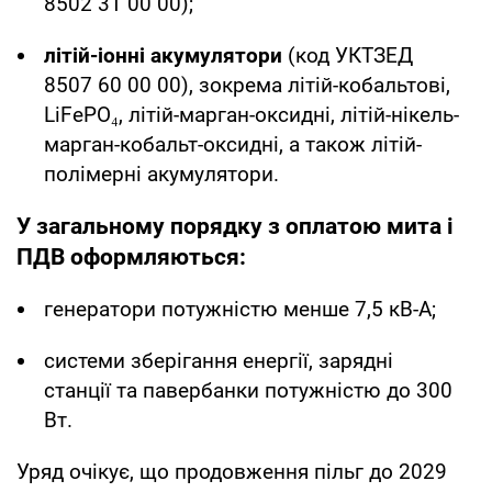
8502 31 00 00);
літій-іонні акумулятори
(код УКТЗЕД
8507 60 00 00), зокрема літій-кобальтові,
LiFePO₄, літій-марган-оксидні, літій-нікель-
марган-кобальт-оксидні, а також літій-
полімерні акумулятори.
У загальному порядку з оплатою мита і
ПДВ оформляються:
генератори потужністю менше 7,5 кВ-А;
системи зберігання енергії, зарядні
станції та павербанки потужністю до 300
Вт.
Уряд очікує, що продовження пільг до 2029