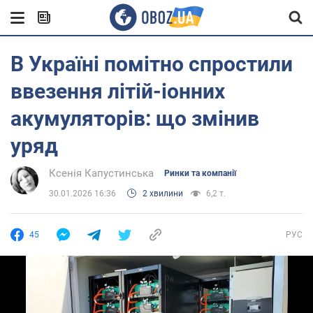
В Україні помітно спростили
ввезення літій-іонних
акумуляторів: що змінив
уряд
Ксенія Капустинська
Ринки та компанії
30.01.2026 16:36
2 хвилини
6,2 т.
45
РУС