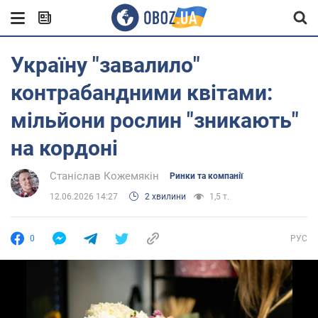
Україну "завалило"
контрабандними квітами:
мільйони рослин "зникають"
на кордоні
Станіслав Кожемякін
Ринки та компанії
12.06.2026 14:27
2 хвилини
1,5 т.
0
РУС