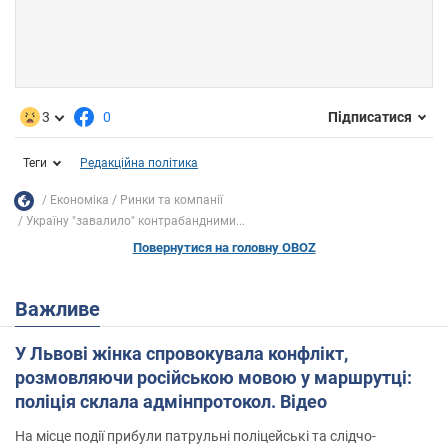
3
0
Підписатися
Теги
Редакційна політика
Економіка
Ринки та компанії
Україну "завалило" контрабандними...
Повернутися на головну OBOZ
Важливе
У Львові жінка спровокувала конфлікт,
розмовляючи російською мовою у маршрутці:
поліція склала адмінпротокол. Відео
На місце події прибули патрульні поліцейські та слідчо-