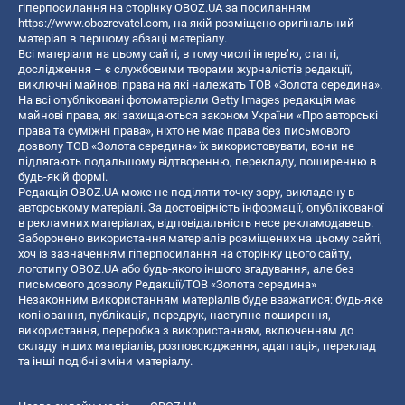
гіперпосилання на сторінку OBOZ.UA за посиланням
https://www.obozrevatel.com
, на якій розміщено оригінальний
матеріал в першому абзаці матеріалу.
Всі матеріали на цьому сайті, в тому числі інтерв’ю, статті,
дослідження – є службовими творами журналістів редакції,
виключні майнові права на які належать ТОВ «Золота середина».
На всі опубліковані фотоматеріали Getty Images редакція має
майнові права, які захищаються законом України «Про авторські
права та суміжні права», ніхто не має права без письмового
дозволу ТОВ «Золота середина» їх використовувати, вони не
підлягають подальшому відтворенню, перекладу, поширенню в
будь-якій формі.
Редакція OBOZ.UA може не поділяти точку зору, викладену в
авторському матеріалі. За достовірність інформації, опублікованої
в рекламних матеріалах, відповідальність несе рекламодавець.
Заборонено використання матеріалів розміщених на цьому сайті,
хоч із зазначенням гіперпосилання на сторінку цього сайту,
логотипу OBOZ.UA або будь-якого іншого згадування, але без
письмового дозволу Редакції/ТОВ «Золота середина»
Незаконним використанням матеріалів буде вважатися: будь-яке
копiювання, публiкацiя, передрук, наступне поширення,
використання, переробка з використанням, включенням до
складу інших матеріалів, розповсюдження, адаптація, переклад
та інші подібні зміни матеріалу.