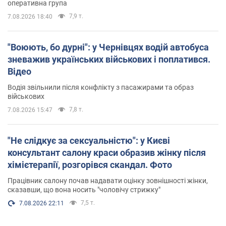
оперативна група
7,9 т.
7.08.2026 18:40
"Воюють, бо дурні": у Чернівцях водій автобуса
зневажив українських військових і поплатився.
Відео
Водія звільнили після конфлікту з пасажирами та образ
військових
7,8 т.
7.08.2026 15:47
"Не слідкує за сексуальністю": у Києві
консультант салону краси образив жінку після
хімієтерапії, розгорівся скандал. Фото
Працівник салону почав надавати оцінку зовнішності жінки,
сказавши, що вона носить "чоловічу стрижку"
7,5 т.
7.08.2026 22:11