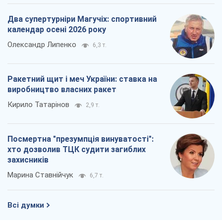
Посмертна "презумпція винуватості":
хто дозволив ТЦК судити загиблих
захисників
Марина Ставнійчук
6,7 т.
Всі думки
Про компанію
Команда
Правова інформація
Політика конфіденційності
Реклама на сайті
Документи
Редакційна політика
Журналісти OBOZ.UA на місці
подій