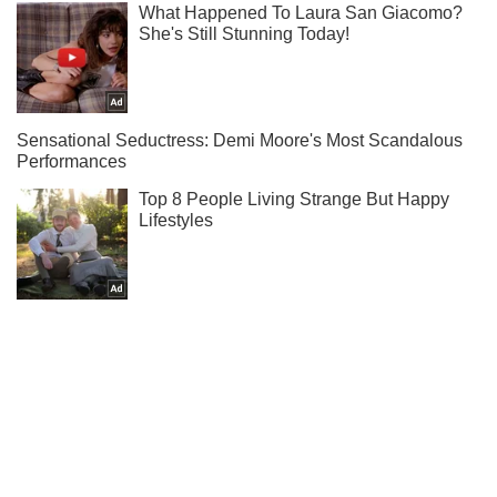
Не пропусти блискавку! Підписуйся на нас в Telegram
Підписатись
Підписатись
Економіка
Ринки та компанії
Українців попередили про...