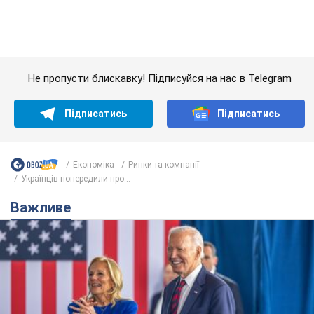
Важливе
Дружина тяжкохворого Джо Байдена назвала
перший симптом, який сигналізував про його
"агресивний" рак
Спершу лікарі не надали цьому належної уваги
6.08.2026 12:46
16,0 т.