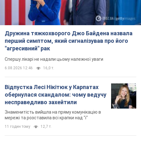
Відпустка Лесі Нікітюк у Карпатах
обернулася скандалом: чому ведучу
несправедливо захейтили
Знаменитість вийшла на пряму комунікацію в
мережі та розставила всі крапки над "і"
11 годин тому
12,7 т.
"Динамо" з перемоги стартувало у
кваліфікації Ліги конференцій. Відео
Матч відбувся в Любліні
7 годин тому
2,0 т.