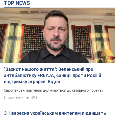
"Захист нашого життя": Зеленський про
антибалістику FREYJA, санкції проти Росії й
підтримку аграріїв. Відео
Європейські партнери долучаються до спільного проєкту
9 годин тому
65,8 т.
З 1 вересня українським вчителям підвищать
зарплати: Корецький розкрив деталі
Одночасно з підвищенням зарплат педагогам уряд
анонсував збільшення студентських стипендій
5 годин тому
3,2 т.
"Нам теж вони потрібні": Трамп відповів на
прохання Зеленського щодо передачі Україні
ракет для Patriot
Американські запаси окремих боєприпасів обмежені