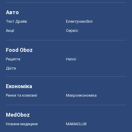
Економіка
Ринки та компанії
Макроекономіка
MedOboz
Новини медицини
MAMACLUB
Шоу
Афіша
Плітки
Краса
Мода
Жіночий журнал