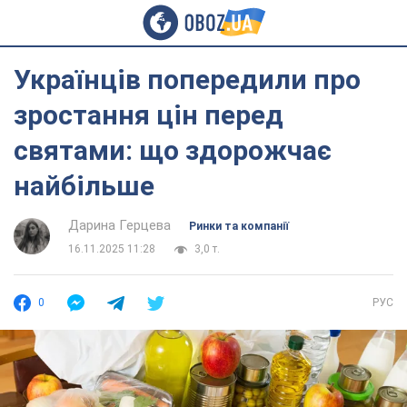
Українців попередили про
зростання цін перед
святами: що здорожчає
найбільше
Дарина Герцева
Ринки та компанії
16.11.2025 11:28
3,0 т.
0
РУС