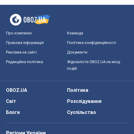
OBOZ.UA
Політика
Світ
Розслідування
Блоги
Суспільство
Регіони України
Київ
Харків
Запоріжжя
Дніпро
Черкаси
Спорт
Футбол
Баскетбол
Хокей
Бокс
Формула-1