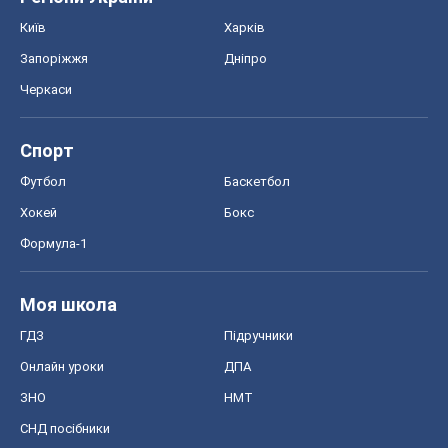
Моя школа
ГДЗ
Підручники
Онлайн уроки
ДПА
ЗНО
НМТ
СНД посібники
Авто
Тест Драйв
Електромобілі
Акції
Сервіс
Food Oboz
Рецепти
Напої
Дієти