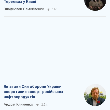
Як атаки Сил оборони України
скоротили експорт російських
нафтопродуктів
Андрій Клименко
2,2 т.
Два супертурніри Магучіх: спортивний
календар осені 2026 року
Олександр Липенко
6,3 т.
Ракетний щит і меч України: ставка на
виробництво власних ракет
Кирило Татарінов
2,9 т.