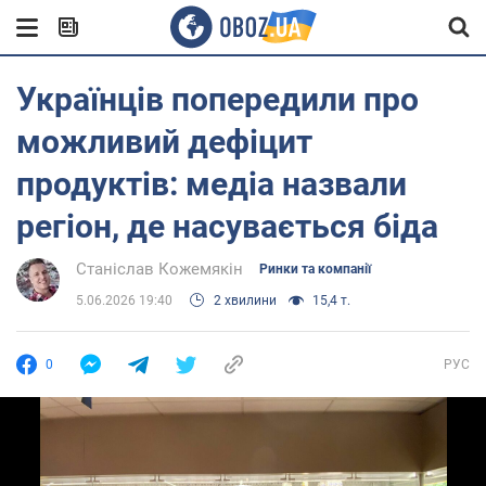
Українців попередили про
можливий дефіцит
продуктів: медіа назвали
регіон, де насувається біда
Станіслав Кожемякін
Ринки та компанії
5.06.2026 19:40
2 хвилини
15,4 т.
0
РУС