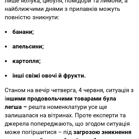
лише яблука, цибуля, помідори та лимони, а
найближчими днями з прилавків можуть
повністю зникнути:
банани;
апельсини;
картопля;
інші свіжі овочі й фрукти.
Станом на вечір четверга, 4 червня, ситуація з
і
ншими продовольчими товарами була
легша –
решта номенклатури усе ще
залишалася на вітринах. Проте експерти та
джерела попереджають, що згодом ситуація
може погіршитися – під
загрозою зникнення