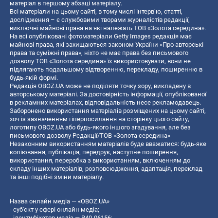
матеріал в першому абзаці матеріалу.
Всі матеріали на цьому сайті, в тому числі інтерв’ю, статті,
дослідження – є службовими творами журналістів редакції,
виключні майнові права на які належать ТОВ «Золота середина».
На всі опубліковані фотоматеріали Getty Images редакція має
майнові права, які захищаються законом України «Про авторські
права та суміжні права», ніхто не має права без письмового
дозволу ТОВ «Золота середина» їх використовувати, вони не
підлягають подальшому відтворенню, перекладу, поширенню в
будь-якій формі.
Редакція OBOZ.UA може не поділяти точку зору, викладену в
авторському матеріалі. За достовірність інформації, опублікованої
в рекламних матеріалах, відповідальність несе рекламодавець.
Заборонено використання матеріалів розміщених на цьому сайті,
хоч із зазначенням гіперпосилання на сторінку цього сайту,
логотипу OBOZ.UA або будь-якого іншого згадування, але без
письмового дозволу Редакції/ТОВ «Золота середина»
Незаконним використанням матеріалів буде вважатися: будь-яке
копiювання, публiкацiя, передрук, наступне поширення,
використання, переробка з використанням, включенням до
складу інших матеріалів, розповсюдження, адаптація, переклад
та інші подібні зміни матеріалу.
Назва онлайн медіа — «OBOZ.UA»
- суб'єкт у сфері онлайн медіа;
- ідентифікатор медіа — R40-06156;