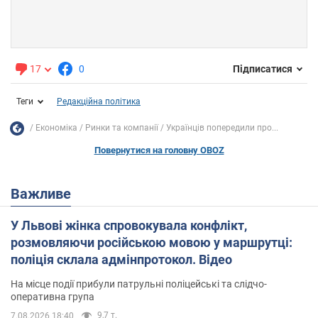
17
0
Підписатися
Теги
Редакційна політика
Економіка
Ринки та компанії
Українців попередили про...
Повернутися на головну OBOZ
Важливе
У Львові жінка спровокувала конфлікт,
розмовляючи російською мовою у маршрутці:
поліція склала адмінпротокол. Відео
На місце події прибули патрульні поліцейські та слідчо-
оперативна група
9,7 т.
7.08.2026 18:40