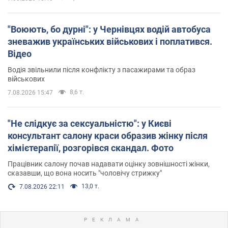
"Воюють, бо дурні": у Чернівцях водій автобуса
зневажив українських військових і поплатився.
Відео
Водія звільнили після конфлікту з пасажирами та образ
військових
8,6 т.
7.08.2026 15:47
"Не слідкує за сексуальністю": у Києві
консультант салону краси образив жінку після
хімієтерапії, розгорівся скандал. Фото
Працівник салону почав надавати оцінку зовнішності жінки,
сказавши, що вона носить "чоловічу стрижку"
13,0 т.
7.08.2026 22:11