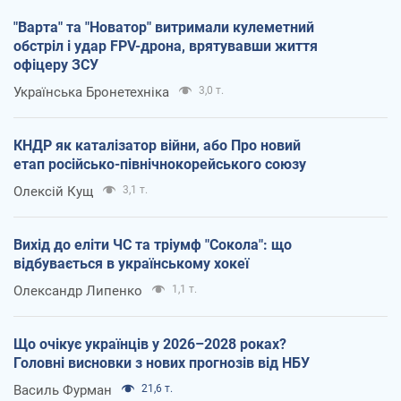
"Варта" та "Новатор" витримали кулеметний
обстріл і удар FPV-дрона, врятувавши життя
офіцеру ЗСУ
Українська Бронетехніка
3,0 т.
КНДР як каталізатор війни, або Про новий
етап російсько-північнокорейського союзу
Олексій Кущ
3,1 т.
Вихід до еліти ЧС та тріумф "Сокола": що
відбувається в українському хокеї
Олександр Липенко
1,1 т.
Що очікує українців у 2026–2028 роках?
Головні висновки з нових прогнозів від НБУ
Василь Фурман
21,6 т.