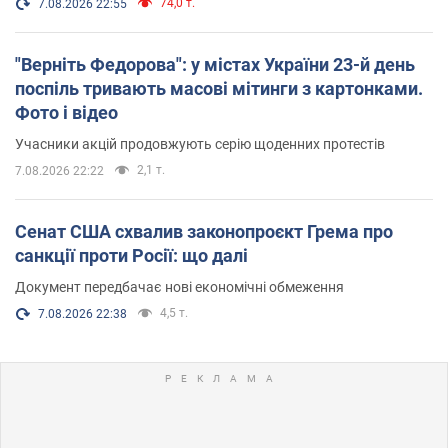
74,0 т.
7.08.2026 22:55
"Верніть Федорова": у містах України 23-й день
поспіль тривають масові мітинги з картонками.
Фото і відео
Учасники акцій продовжують серію щоденних протестів
2,1 т.
7.08.2026 22:22
Сенат США схвалив законопроєкт Грема про
санкції проти Росії: що далі
Документ передбачає нові економічні обмеження
4,5 т.
7.08.2026 22:38