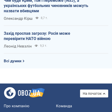
Чий буде Крим, той і переможе (NSJ), а
українських футбольних чиновників можуть
назвати вбивцями
Олександр Кірш
8,7 т.
Захід проспав загрозу: Росія може
перевірити НАТО війною
Леонід Невзлін
9,3 т.
Всі думки
На початок
Про компанію
Команда