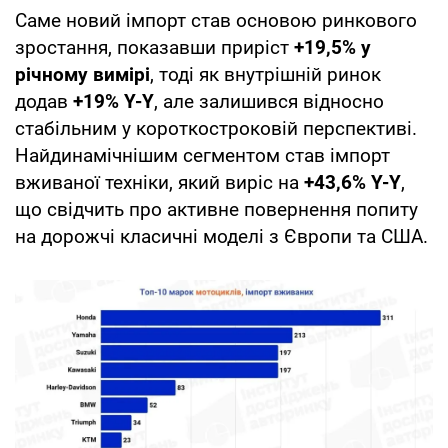
Саме новий імпорт став основою ринкового
зростання, показавши приріст
+19,5% у
річному вимірі
, тоді як внутрішній ринок
додав
+19% Y-Y
, але залишився відносно
стабільним у короткостроковій перспективі.
Найдинамічнішим сегментом став імпорт
вживаної техніки, який виріс на
+43,6% Y-Y
,
що свідчить про активне повернення попиту
на дорожчі класичні моделі з Європи та США.