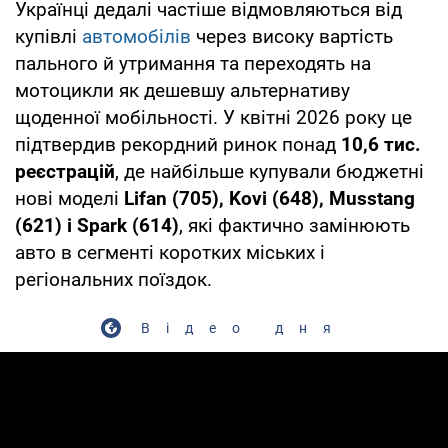
Українці дедалі частіше відмовляються від
купівлі
автомобілів
через високу вартість
пального й утримання та переходять на
мотоцикли як дешевшу альтернативу
щоденної мобільності. У квітні 2026 року це
підтвердив рекордний ринок понад
10,6 тис.
реєстрацій
, де найбільше купували бюджетні
нові моделі
Lifan (705), Kovi (648), Musstang
(621) і Spark (614)
, які фактично замінюють
авто в сегменті коротких міських і
регіональних поїздок.
Відео дня