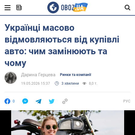
Українці масово
відмовляються від купівлі
авто: чим замінюють та
чому
Дарина Герцева
Ринки та компанії
19.05.2026 15:37
3 хвилини
8,0 т.
0
РУС