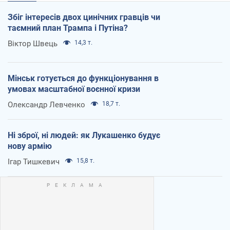
Збіг інтересів двох цинічних гравців чи
таємний план Трампа і Путіна?
Віктор Швець
14,3 т.
Мінськ готується до функціонування в
умовах масштабної воєнної кризи
Олександр Левченко
18,7 т.
Ні зброї, ні людей: як Лукашенко будує
нову армію
Ігар Тишкевич
15,8 т.