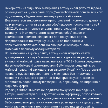
Використання будь-яких матеріалів ( в тому числі фото- та відео-),
розміщених на цьому сайті
https://www.obozrevatel.com
та всіх його
піддоменах, в будь-якому вигляді суворо заборонено.
Дозволяється використання при отриманні письмового дозволу
на їх використання та за умови обов'язкового посилання на сайт
OBOZ.UA, а для інтернет-видань - при отриманні письмового
дозволу на їх використання та за умови обов'язкового
розміщення прямого, відкритого для пошукових систем,
гіперпосилання на сторінку OBOZ.UA за посиланням
https://www.obozrevatel.com
, на якій розміщено оригінальний
матеріал в першому абзаці матеріалу.
Всі матеріали на цьому сайті, в тому числі інтерв’ю, статті,
дослідження – є службовими творами журналістів редакції,
виключні майнові права на які належать ТОВ «Золота середина».
На всі опубліковані фотоматеріали Getty Images редакція має
майнові права, які захищаються законом України «Про авторські
права та суміжні права», ніхто не має права без письмового
дозволу ТОВ «Золота середина» їх використовувати, вони не
підлягають подальшому відтворенню, перекладу, поширенню в
будь-якій формі.
Редакція OBOZ.UA може не поділяти точку зору, викладену в
авторському матеріалі. За достовірність інформації, опублікованої
в рекламних матеріалах, відповідальність несе рекламодавець.
Заборонено використання матеріалів розміщених на цьому сайті,
хоч із зазначенням гіперпосилання на сторінку цього сайту,