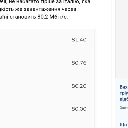
чі, не набагато гірше за Італію, яка
дкість же завантаження через
аїні становить 80,2 Мбіт/с.
Вих
трі
від
укр
Олек
Що 