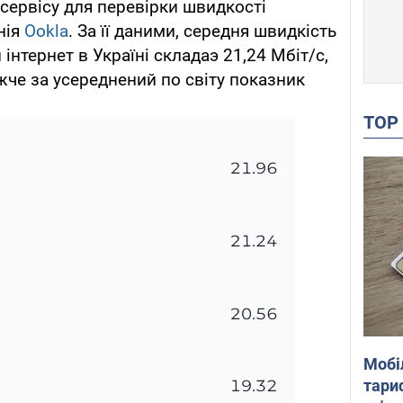
сервісу для перевірки швидкості
нія
Ookla
. За її даними, середня швидкість
інтернет в Україні складаэ 21,24 Мбіт/с,
жче за усереднений по світу показник
TO
Мобі
тариф