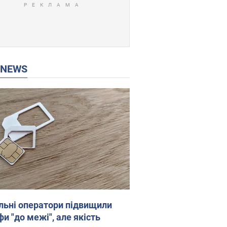
P NEWS
льні оператори підвищили
и "до межі", але якість