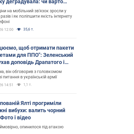
ку деградувала: чи варто
житись на ціни
іни на мобільний зв'язок зросли у
 разів і як поліпшити якість інтернету
ефоні
35,6 т.
26 12:00
цюємо, щоб отримати пакети
кетами для ППО": Зеленський
ухав доповідь Драпатого і
сував нові кроки
а, він обговорив з головкомом
і питання в українській армії
1,1 т.
26 14:51
упованій Ялті прогриміли
жні вибухи: валить чорний
Фото і відео
 ймовірно, опинилося під атакою