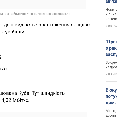
зв'яз
скар
Чому ц
кілька
на тел
р, де швидкість завантаження складає
7.08.20
ож увійшли:
"Пра
з ра
засл
;
анон
Зокрем
кадров
т/с;
7.08.20
В ок
шована Куба. Тут швидкість
поту
4,02 Мбіт/с.
дим. 
Місто,
дронів