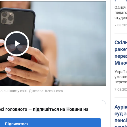
Одноч
педаго
студен
7.08.20
Скіл
раке
Play Video
перех
Міно
цифр
Украї
умовах
перех
7.08.20
Аурі
сі головного — підпишіться на Новини на
суд 
пенсі
Підписатися