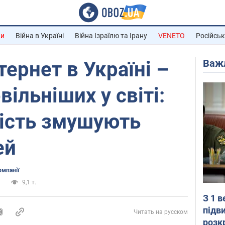
ни
Війна в Україні
Війна Ізраїлю та Ірану
VENETO
Російськ
Важ
тернет в Україні –
вільніших у світі:
кість змушують
ей
омпанії
и
9,1 т.
З 1 
підв
Читать на русском
розк