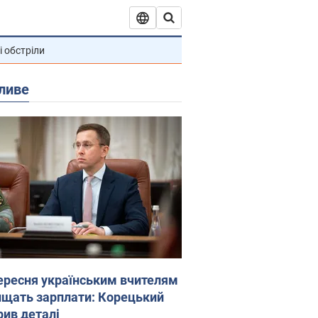
і обстріли
ливе
вересня українським вчителям
ищать зарплати: Корецький
рив деталі