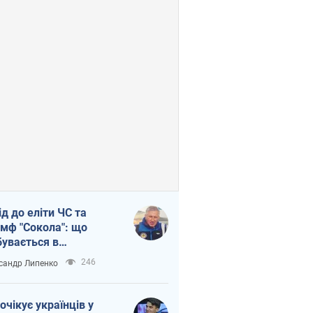
ід до еліти ЧС та
умф "Сокола": що
бувається в
аїнському хокеї
246
сандр Липенко
очікує українців у