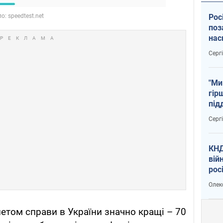
Рос
поз
нас
тем
Серг
"Ми
гір
під
рак
Серг
КНД
вій
рос
пів
Олек
сою
нетом справи в України значно кращі – 70