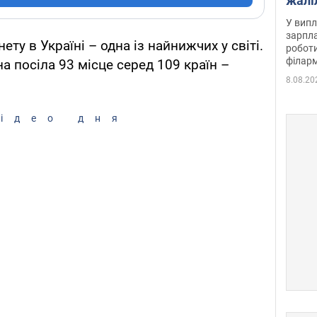
жалі
отри
У випл
зарпла
ту в Україні – одна із найнижчих у світі.
роботи
філарм
а посіла 93 місце серед 109 країн –
8.08.20
ідео дня