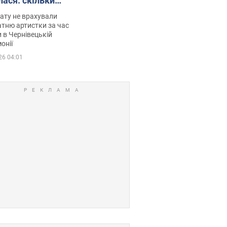
лася: скільки
мувала співачка
ату не врахували
тню артистки за час
 в Чернівецькій
онії
26 04:01