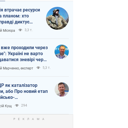
ія втрачає ресурси
а планом: хто
правді диктує
п війни
3,3 т.
ій Місюра
 вже проходили через
ше": Україні не варто
даватися зневірі через
етний терор
5,3 т.
ій Марченко, експерт
Р як каталізатор
ни, або Про новий етап
ійсько-
нічнокорейського
294
сій Кущ
зу