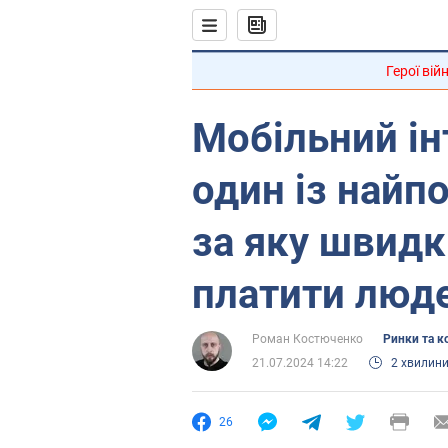
Герої вій
Мобільний ін
один із найпо
за яку швид
платити люд
Роман Костюченко
Ринки та к
21.07.2024 14:22
2 хвилин
26