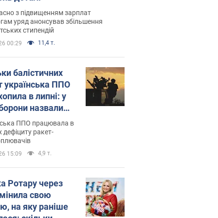
асно з підвищенням зарплат
гам уряд анонсував збільшення
тських стипендій
11,4 т.
26 00:29
ьки балістичних
т українська ППО
опила в липні: у
борони назвали
у
нська ППО працювала в
 дефіциту ракет-
оплювачів
4,9 т.
26 15:09
ка Ротару через
змінила свою
ю, на яку раніше