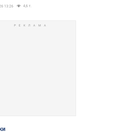
4,6 т.
26 13:26
ки