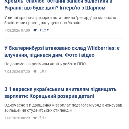
Кремль "спалює" останні запаси балістики в
Україні: що буде далі? Інтерв’ю з Шарпом
У липні країна-агресорка встановила "рекорд" за кількістю
балістичних ракет, запущених по Україні
18,2 т.
7.08.2026 07:00
У Єкатеринбурзі атаковано склад Wildberries: є
влучання, піднявся дим. Фото і відео
Не допомогла росіянам навіть робота ППО
5,8 т.
7.08.2026 07:20
З 1 вересня українським вчителям підвищать
зарплати: Корецький розкрив деталі
Одночасно з підвищенням зарплат педагогам уряд анонсував
збільшення студентських стипендій
7,4 т.
7.08.2026 00:29