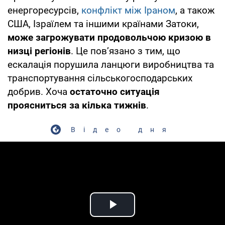
енергоресурсів,
конфлікт між Іраном
, а також
США, Ізраїлем та іншими країнами Затоки,
може загрожувати продовольчою кризою в
низці регіонів
. Це повʼязано з тим, що
ескалація порушила ланцюги виробництва та
транспортування сільськогосподарських
добрив. Хоча
остаточно ситуація
проясниться за кілька тижнів
.
Відео дня
Play Video