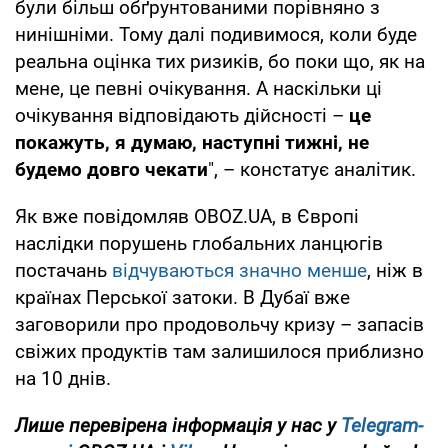
були більш обґрунтованими порівняно з
нинішніми. Тому далі подивимося, коли буде
реальна оцінка тих ризиків, бо поки що, як на
мене, це певні очікування. А наскільки ці
очікування відповідають дійсності –
це
покажуть, я думаю, наступні тижні, не
будемо довго чекати
", – констатує аналітик.
Як вже повідомляв OBOZ.UA, в Європі
наслідки порушень глобальних ланцюгів
постачань
відчуваються значно менше
, ніж в
країнах Перської затоки. В Дубаї вже
заговорили про продовольчу кризу – запасів
свіжих продуктів там залишилося приблизно
на 10 днів.
Лише
перевірена інформація у нас у
Telegram-