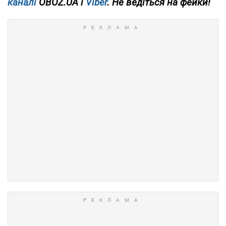
каналі
OBOZ.UA і
Viber
. Не ведіться на фейки!