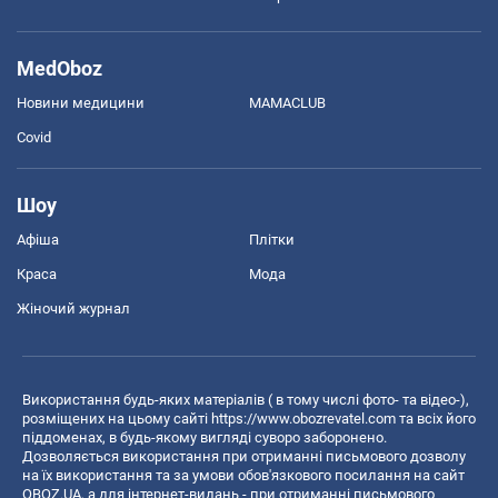
MedOboz
Новини медицини
MAMACLUB
Covid
Шоу
Афіша
Плітки
Краса
Мода
Жіночий журнал
Використання будь-яких матеріалів ( в тому числі фото- та відео-),
розміщених на цьому сайті
https://www.obozrevatel.com
та всіх його
піддоменах, в будь-якому вигляді суворо заборонено.
Дозволяється використання при отриманні письмового дозволу
на їх використання та за умови обов'язкового посилання на сайт
OBOZ.UA, а для інтернет-видань - при отриманні письмового