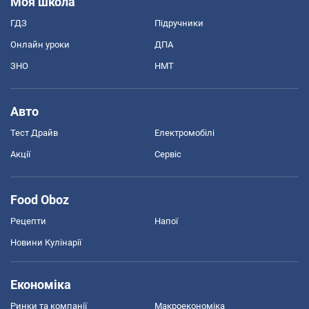
Моя школа
ГДЗ
Підручники
Онлайн уроки
ДПА
ЗНО
НМТ
Авто
Тест Драйв
Електромобілі
Акції
Сервіс
Food Oboz
Рецепти
Напої
Новини Кулінарії
Економіка
Ринки та компанії
Макроекономіка