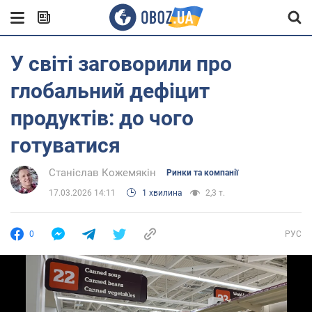
У світі заговорили про
глобальний дефіцит
продуктів: до чого
готуватися
Станіслав Кожемякін
Ринки та компанії
17.03.2026 14:11
1 хвилина
2,3 т.
0
РУС