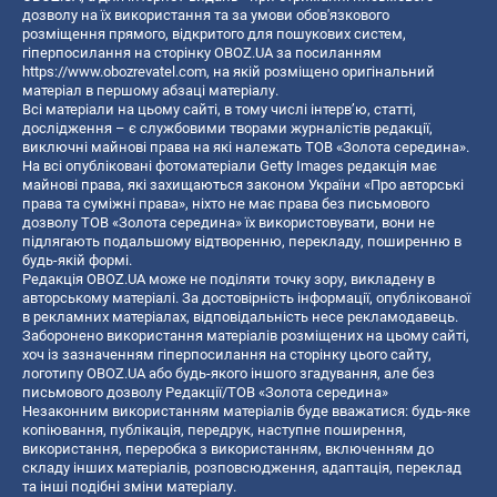
дозволу на їх використання та за умови обов'язкового
розміщення прямого, відкритого для пошукових систем,
гіперпосилання на сторінку OBOZ.UA за посиланням
https://www.obozrevatel.com
, на якій розміщено оригінальний
матеріал в першому абзаці матеріалу.
Всі матеріали на цьому сайті, в тому числі інтерв’ю, статті,
дослідження – є службовими творами журналістів редакції,
виключні майнові права на які належать ТОВ «Золота середина».
На всі опубліковані фотоматеріали Getty Images редакція має
майнові права, які захищаються законом України «Про авторські
права та суміжні права», ніхто не має права без письмового
дозволу ТОВ «Золота середина» їх використовувати, вони не
підлягають подальшому відтворенню, перекладу, поширенню в
будь-якій формі.
Редакція OBOZ.UA може не поділяти точку зору, викладену в
авторському матеріалі. За достовірність інформації, опублікованої
в рекламних матеріалах, відповідальність несе рекламодавець.
Заборонено використання матеріалів розміщених на цьому сайті,
хоч із зазначенням гіперпосилання на сторінку цього сайту,
логотипу OBOZ.UA або будь-якого іншого згадування, але без
письмового дозволу Редакції/ТОВ «Золота середина»
Незаконним використанням матеріалів буде вважатися: будь-яке
копiювання, публiкацiя, передрук, наступне поширення,
використання, переробка з використанням, включенням до
складу інших матеріалів, розповсюдження, адаптація, переклад
та інші подібні зміни матеріалу.