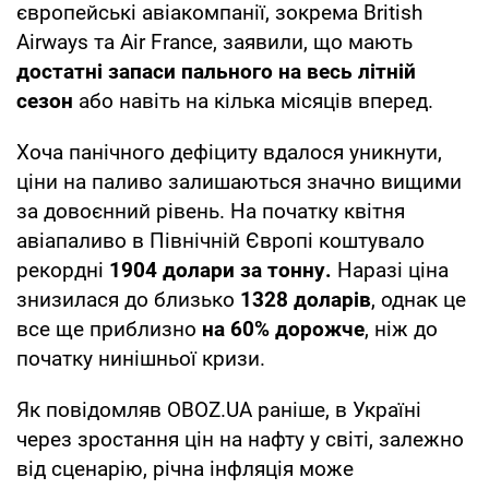
європейські авіакомпанії, зокрема British
Airways та Air France, заявили, що мають
достатні запаси пального на весь літній
сезон
або навіть на кілька місяців вперед.
Хоча панічного дефіциту вдалося уникнути,
ціни на паливо залишаються значно вищими
за довоєнний рівень. На початку квітня
авіапаливо в Північній Європі коштувало
рекордні
1904 долари за тонну.
Наразі ціна
знизилася до близько
1328 доларів
, однак це
все ще приблизно
на 60% дорожче
, ніж до
початку нинішньої кризи.
Як повідомляв OBOZ.UA раніше, в Україні
через зростання цін на нафту у світі, залежно
від сценарію, річна інфляція може