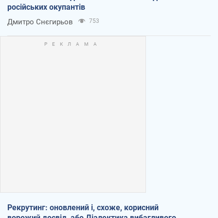
російських окупантів
Дмитро Снєгирьов
753
Рекрутинг: оновлений і, схоже, корисний
ворожий досвід, або Діалектика вибагливого