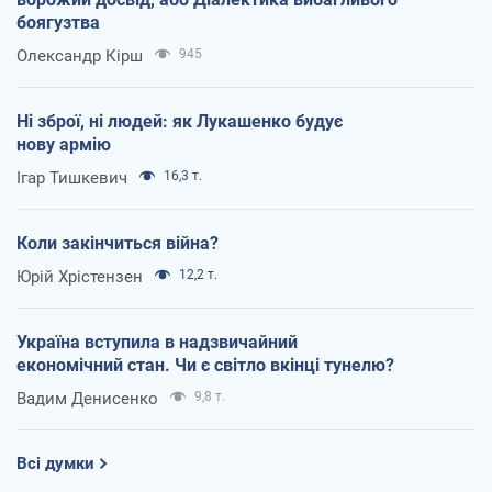
боягузтва
Олександр Кірш
945
Ні зброї, ні людей: як Лукашенко будує
нову армію
Ігар Тишкевич
16,3 т.
Коли закінчиться війна?
Юрій Хрістензен
12,2 т.
Україна вступила в надзвичайний
економічний стан. Чи є світло вкінці тунелю?
Вадим Денисенко
9,8 т.
Всі думки