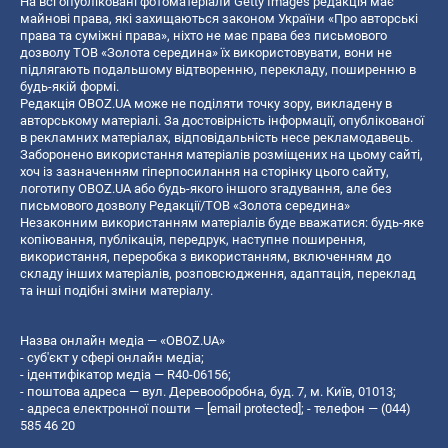
На всі опубліковані фотоматеріали Getty Images редакція має
майнові права, які захищаються законом України «Про авторські
права та суміжні права», ніхто не має права без письмового
дозволу ТОВ «Золота середина» їх використовувати, вони не
підлягають подальшому відтворенню, перекладу, поширенню в
будь-якій формі.
Редакція OBOZ.UA може не поділяти точку зору, викладену в
авторському матеріалі. За достовірність інформації, опублікованої
в рекламних матеріалах, відповідальність несе рекламодавець.
Заборонено використання матеріалів розміщених на цьому сайті,
хоч із зазначенням гіперпосилання на сторінку цього сайту,
логотипу OBOZ.UA або будь-якого іншого згадування, але без
письмового дозволу Редакції/ТОВ «Золота середина»
Незаконним використанням матеріалів буде вважатися: будь-яке
копiювання, публiкацiя, передрук, наступне поширення,
використання, переробка з використанням, включенням до
складу інших матеріалів, розповсюдження, адаптація, переклад
та інші подібні зміни матеріалу.
Назва онлайн медіа — «OBOZ.UA»
- суб'єкт у сфері онлайн медіа;
- ідентифікатор медіа — R40-06156;
- поштова адреса — вул. Деревообробна, буд. 7, м. Київ, 01013;
- адреса електронної пошти —
[email protected]
; - телефон — (044)
585 46 20