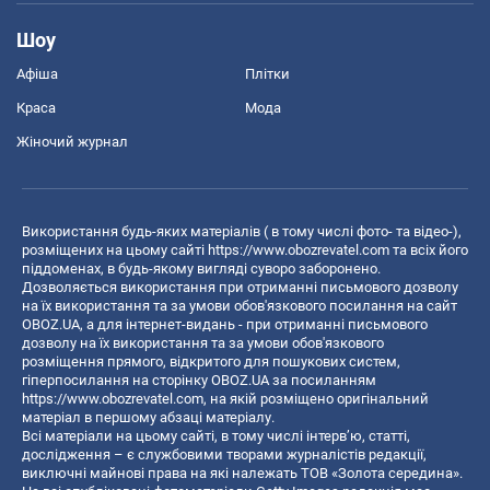
Шоу
Афіша
Плітки
Краса
Мода
Жіночий журнал
Використання будь-яких матеріалів ( в тому числі фото- та відео-),
розміщених на цьому сайті
https://www.obozrevatel.com
та всіх його
піддоменах, в будь-якому вигляді суворо заборонено.
Дозволяється використання при отриманні письмового дозволу
на їх використання та за умови обов'язкового посилання на сайт
OBOZ.UA, а для інтернет-видань - при отриманні письмового
дозволу на їх використання та за умови обов'язкового
розміщення прямого, відкритого для пошукових систем,
гіперпосилання на сторінку OBOZ.UA за посиланням
https://www.obozrevatel.com
, на якій розміщено оригінальний
матеріал в першому абзаці матеріалу.
Всі матеріали на цьому сайті, в тому числі інтерв’ю, статті,
дослідження – є службовими творами журналістів редакції,
виключні майнові права на які належать ТОВ «Золота середина».