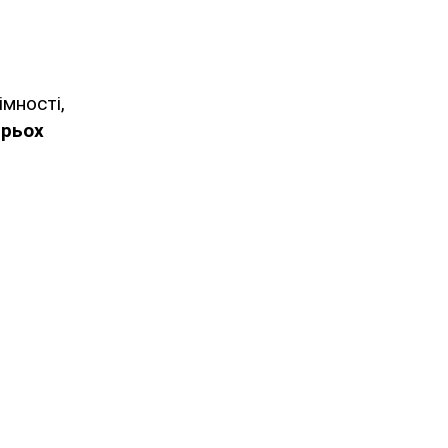
мності,
трьох