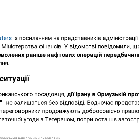
uters
із посиланням на представників адміністраці
Міністерства фінансів. У відомстві повідомили, 
волених раніше нафтових операцій передбачил
пня.
ситуації
риканського посадовця,
дії Ірану в Ормузькій про
"
і не залишаться без відповіді. Водночас предст
 переговорники продовжують добросовісно працю
аточної угоди з Тегераном, попри останнє загостр