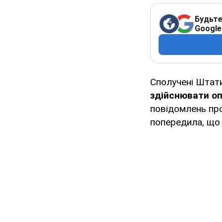
Будьте
Google
Сполучені Штати
здійснювати оп
повідомлень про
попередила, що 