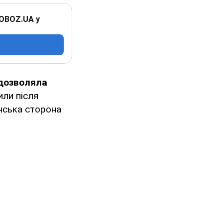
 OBOZ.UA у
 дозволяла
или після
анська сторона