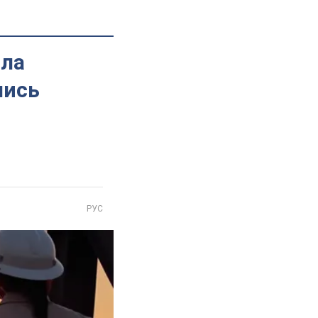
яла
лись
РУС