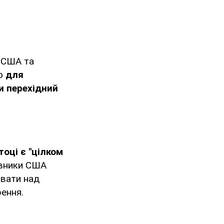
ї США та
що
для
и перехідний
тоці є "цілком
авники США
вати над
ення.