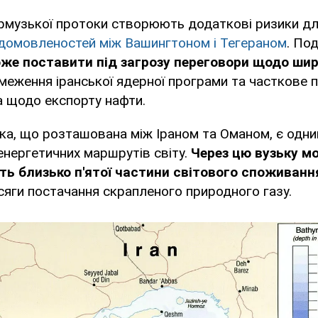
Ормузької протоки створюють додаткові ризики д
домовленостей між Вашингтоном і Тегераном
. По
же поставити під загрозу переговори щодо шир
меження іранської ядерної програми та часткове 
а щодо експорту нафти.
а, що розташована між Іраном та Оманом, є одни
нергетичних маршрутів світу.
Через цю вузьку м
ь близько п'ятої частини світового споживанн
сяги постачання скрапленого природного газу.