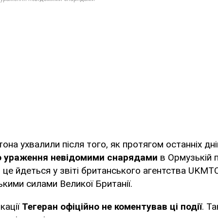
она ухвалили після того, як протягом останніх дн
о ураження невідомими снарядами
в Ормузькій п
о це йдеться у звіті британського агентства UKMTO
кими силами Великої Британії.
кації
Тегеран офіційно не коментував ці події
. Т