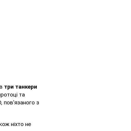
ів
три танкери
ротоці та
, пов'язаного з
акож ніхто не