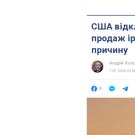
США відкл
продаж ір
причину
Андрій Кол
7.07.2026 22:5
0