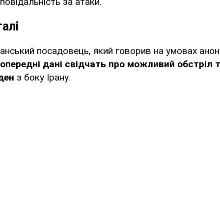
повідальність за атаки.
алі
нський посадовець, який говорив на умовах аноні
опередні дані свідчать про можливий обстріл 
ден
з боку Ірану.