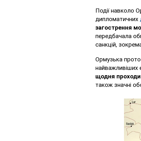
Події навколо 
дипломатичних
загострення мо
передбачала об
санкцій, зокрем
Ормузька проток
найважливіших е
щодня проходит
також значні об