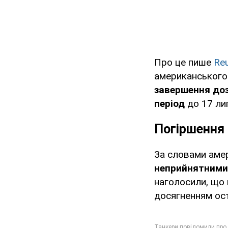
Про це пише
Re
американського 
завершення доз
період
до 17 ли
Погіршення 
За словами аме
неприйнятними
наголосили, що
досягненням ост