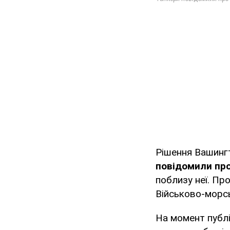
Рішення Вашингт
повідомили пр
поблизу неї. Пр
Військово-морсь
На момент публі