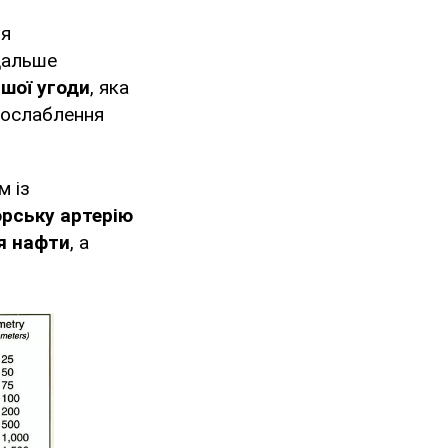
ля
дальше
шої угоди
, яка
послаблення
м із
орську артерію
я нафти
, а