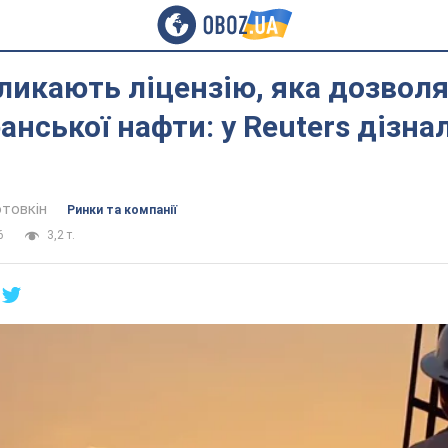
икають ліцензію, яка дозвол
анської нафти: у Reuters дізна
отовкін
Ринки та компанії
6
3,2 т.