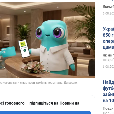
Яким б
6.08.20
Укра
850 г
опера
цими
Як не 
шахра
6.08.20
Найд
футб
заби
на 10
сі головного — підпишіться на Новини на
Віде
Поєдин
Польщ