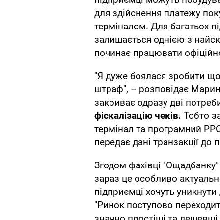
для здійснення платежу пок
терміналом. Для багатьох п
залишається однією з найск
починає працювати офіційн
"Я дуже боялася зробити щ
штраф", – розповідає Марина
закриває одразу дві потреб
фіскалізацію чеків.
Тобто з
термінал та програмний РР
передає дані транзакції до 
Згодом фахівці "Ощадбанку"
зараз це особливо актуально
підприємці хочуть уникнути
"Ринок поступово переходит
значно простіші та дешевші 