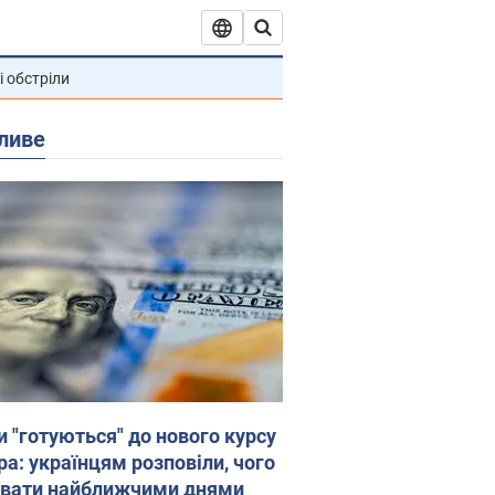
і обстріли
ливе
и "готуються" до нового курсу
ра: українцям розповіли, чого
увати найближчими днями