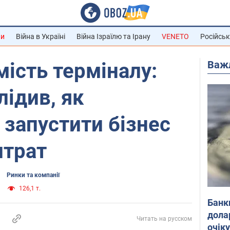
ни
Війна в Україні
Війна Ізраїлю та Ірану
VENETO
Російськ
Важ
ість терміналу:
ідив, як
запустити бізнес
итрат
Ринки та компанії
126,1 т.
Банк
дола
Читать на русском
очік