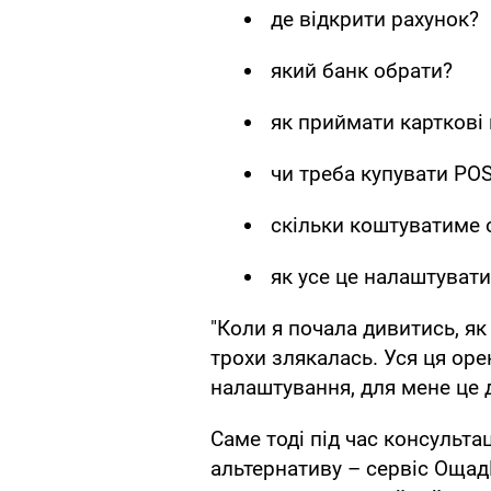
де відкрити рахунок?
який банк обрати?
як приймати карткові
чи треба купувати PO
скільки коштуватиме 
як усе це налаштувати
"Коли я почала дивитись, я
трохи злякалась. Уся ця оре
налаштування, для мене це 
Саме тоді під час консульта
альтернативу – сервіс ОщадP