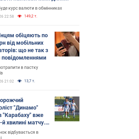
уде курс валюти в обмінниках
149,2 т.
26 22:58
їнцям обіцяють по
рн від мобільних
торів: що не так з
 повідомленнями
потрапити в пастку
їв
13,7 т.
26 21:02
орожчий
оліст "Динамо"
в "Карабаху" вже
-й хвилині матчу.
о
ок відбувається в
і