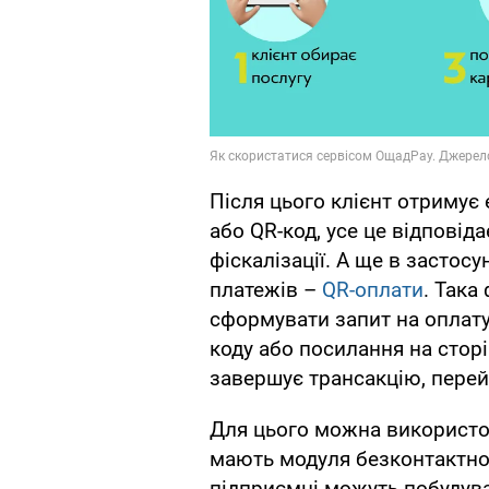
Після цього клієнт отримує 
або QR-код, усе це відпові
фіскалізації. А ще в застос
платежів –
QR-оплати
. Така
сформувати запит на оплату
коду або посилання на стор
завершує трансакцію, пере
Для цього можна використову
мають модуля безконтактно
підприємці можуть побудува