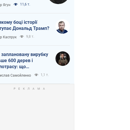
тична логістика
11,6 т.
ор Ягун
якому боці історії
тупає Дональд Трамп?
9,8 т.
ор Каспрук
 заплановану вирубку
ьше 600 дерев і
лотрасу: що
бувається на Теремках
1,1 т.
ислав Самойленко
иєві