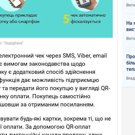
кри
Вікт
На 
вис
Вікт
електронний чек через SMS, Viber, email
Про
біл
дає вимогам законодавства щодо
теп
унку є додатковий спосіб здійснення
від
Влад
 функція дає можливість підприємцю
у К
 та передати його покупцю у вигляді QR-
інку оплати. Покупець самостійно
йшовши за отриманим посиланням.
вати будь-які картки, зокрема ті, що не
ї оплати. За допомогою QR-оплат
ти дистанційні канали продажу, адже