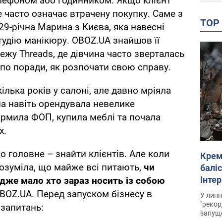
елефоном або годинником. Якщо клієнт
це часто означає втрачену покупку. Саме з
TO
29-річна Марина з Києва, яка навесні
тудію манікюру. OBOZ.UA знайшов її
ежу Threads, де дівчина часто зверталась
по поради, як розпочати свою справу.
лька років у салоні, але давно мріяла
на навіть орендувала невелике
рмила ФОП, купила меблі та почала
х.
о головне – знайти клієнтів. Але коли
Крем
розуміла, що майже всі питають,
чи
баліс
Інте
дже мало хто зараз носить із собою
OBOZ.UA. Перед запуском бізнесу в
У липн
"рекор
запитань:
запуще