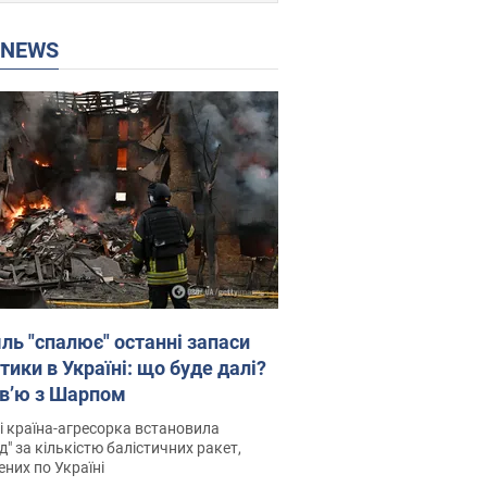
P NEWS
ль "спалює" останні запаси
тики в Україні: що буде далі?
рв’ю з Шарпом
і країна-агресорка встановила
д" за кількістю балістичних ракет,
них по Україні