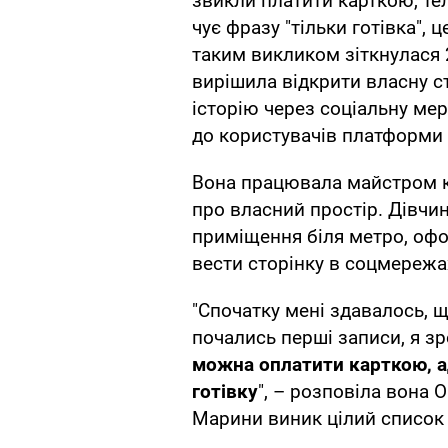
звикли платити карткою, т
чує фразу "тільки готівка", 
таким викликом зіткнулася 
вирішила відкрити власну с
історію через соціальну мер
до користувачів платформи 
Вона працювала майстром кі
про власний простір. Дівчи
приміщення біля метро, офо
вести сторінку в соцмережа
"Спочатку мені здавалось, щ
почались перші записи, я з
можна оплатити карткою, а
готівку
", – розповіла вона 
Марини виник цілий список 