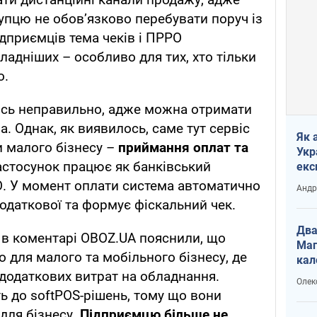
упцю не обов’язково перебувати поруч із
ідприємців тема чеків і ПРРО
ладніших – особливо для тих, хто тільки
о.
ось неправильно, адже можна отримати
. Однак, як виявилось, саме тут сервіс
Як 
и малого бізнесу –
приймання оплат та
Укр
астосунок працює як банківський
екс
наф
О. У момент оплати система автоматично
Андр
податкової та формує фіскальний чек.
Два
 в коментарі OBOZ.UA пояснили, що
Маг
 для малого та мобільного бізнесу, де
кал
 додаткових витрат на обладнання.
Олек
ь до softPOS-рішень, тому що вони
для бізнесу.
Підприємцю більше не