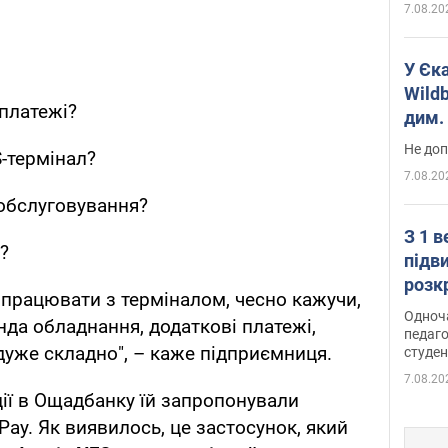
7.08.20
У Єк
Wildb
 платежі?
дим. 
Не доп
S-термінал?
7.08.20
обслуговування?
З 1 
?
підв
розк
к працювати з терміналом, чесно кажучи,
Одноч
нда обладнання, додаткові платежі,
педаго
дуже складно", – каже підприємниця.
студен
7.08.20
ції в Ощадбанку їй запропонували
ay. Як виявилось, це застосунок, який