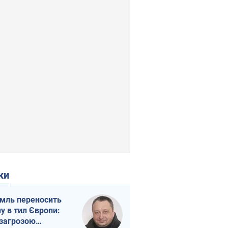
ки
мль переносить
ну в тил Європи:
 загрозою