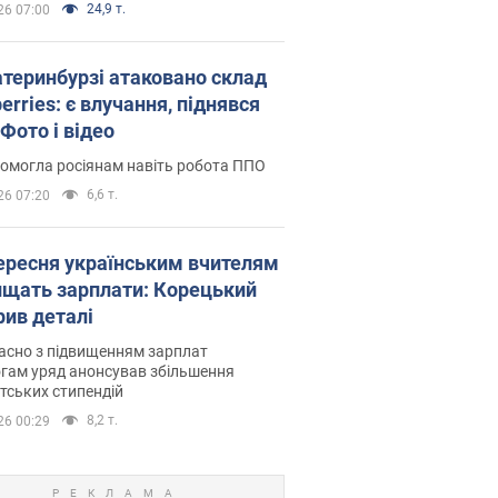
24,9 т.
26 07:00
атеринбурзі атаковано склад
erries: є влучання, піднявся
Фото і відео
омогла росіянам навіть робота ППО
6,6 т.
26 07:20
вересня українським вчителям
ищать зарплати: Корецький
рив деталі
асно з підвищенням зарплат
гам уряд анонсував збільшення
тських стипендій
8,2 т.
26 00:29