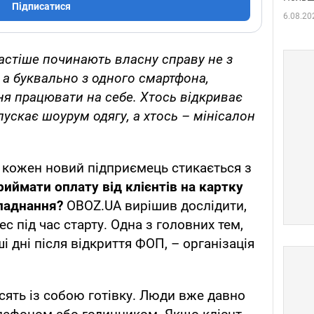
Підписатися
6.08.20
 частіше починають власну справу не з
, а буквально з одного смартфона,
ння працювати на себе. Хтось відкриває
пускає шоурум одягу, а хтось – мінісалон
.
 кожен новий підприємець стикається з
риймати оплату від клієнтів на картку
бладнання?
OBOZ.UA вирішив дослідити,
с під час старту. Одна з головних тем,
і дні після відкриття ФОП, – організація
сять із собою готівку. Люди вже давно