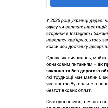
У 2026 році українці дедалі
офісу чи великих інвестицій
сторінки в Instagram і бажа
невелику кав’ярню, хтось за
краси або доставку десертів
Однак, як виявилось, майже
однаковим питанням –
як п
законно та без дорогого о
які труднощі має малий бізне
яка постає буквально в перш
безготівкових оплат.
Сьогодні покупці нечасто но