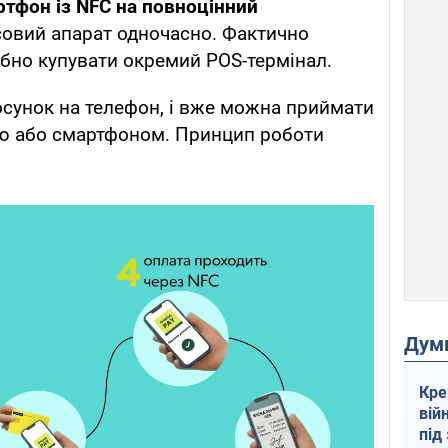
тфон із NFC на повноцінний
совий апарат одночасно. Фактично
бно купувати окремий POS-термінал.
сунок на телефон, і вже можна приймати
ою або смартфоном. Принцип роботи
Дум
Кре
вій
під