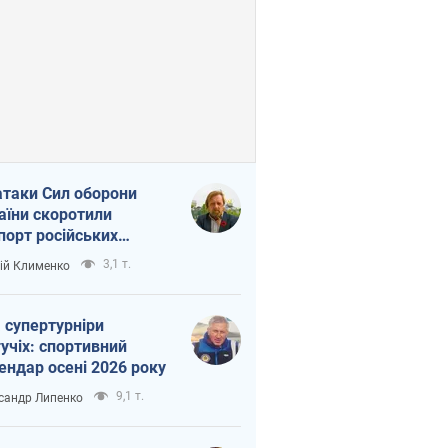
атаки Сил оборони
аїни скоротили
порт російських
топродуктів
3,1 т.
ій Клименко
 супертурніри
учіх: спортивний
ендар осені 2026 року
9,1 т.
сандр Липенко