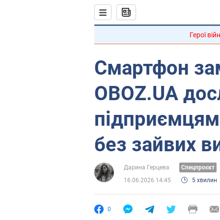
Герої вій
Смартфон зам
OBOZ.UA досл
підприємцям 
без зайвих в
Дарина Герцева
Cпецпроєкт
16.06.2026 14:45
5 хвилин
0