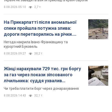
Україні не завадить взяти приклад із країн Європи
8.08.2026 05:10
2,7 т.
На Прикарпатті після аномальної
спеки пройшла потужна злива:
дороги перетворились на річки.
Відео
Негода накрила Івано-Франківщину та
курортний Буковель
8.08.2026 09:27
38,2 т.
Жінці нарахували 729 тис. грн боргу
за газ через покази зіпсованого
лічильника: суддя ухвалив
неочікуване рішення
Чи треба платити борг через донарахування
8.08.2026 14:43
32,1 т.