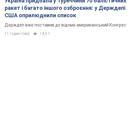
Україна придбала у Туреччини 70 балістичних
ракет і багато іншого озброєння: у Держдепі
США оприлюднили список
Держдеп вже поставив до відома американський Конгрес
11 годин тому
14,5 т.