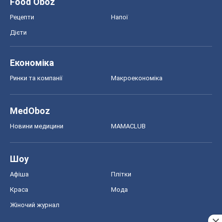
Food Oboz
Рецепти
Напої
Дієти
Економіка
Ринки та компанії
Макроекономіка
MedOboz
Новини медицини
MAMACLUB
Шоу
Афіша
Плітки
Краса
Мода
Жіночий журнал