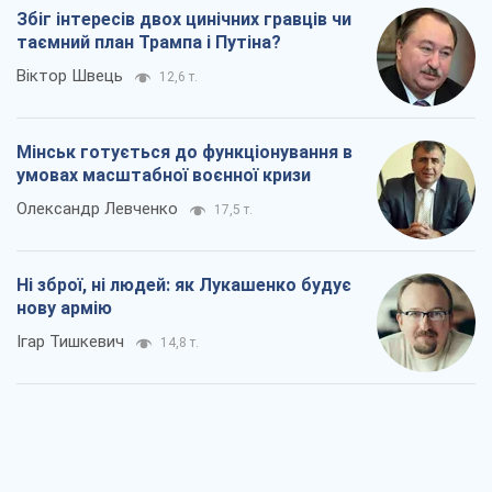
Збіг інтересів двох цинічних гравців чи
таємний план Трампа і Путіна?
Віктор Швець
12,6 т.
Мінськ готується до функціонування в
умовах масштабної воєнної кризи
Олександр Левченко
17,5 т.
Ні зброї, ні людей: як Лукашенко будує
нову армію
Ігар Тишкевич
14,8 т.