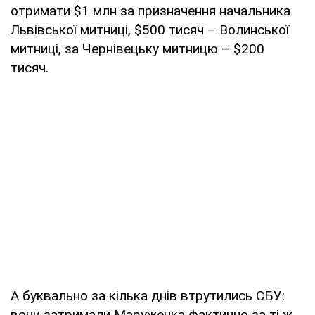
отримати $1 млн за призначення начальника
Львівської митниці, $500 тисяч – Волинської
митниці, за Чернівецьку митницю – $200
тисяч.
А буквально за кілька днів втрутились СБУ:
вони затримали Маруженка фактично за ті ж