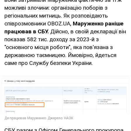
можливі злочини: організацію поборів з
регіональних митниць. Як розповідають
співрозмовники OBOZ.UA,
Маруженко раніше
працював в СБУ.
Дійсно, в своїй декларації він
показав 582 тис. доходу за 2023-й з
"основного місця роботи", яка пов'язана з
державною таємницею. Ймовірно, йдеться
саме про Службу безпеки України.
СБУ разом з Офісом Генерального прокурора