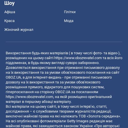
Шоу
Афіша
Плітки
Краса
Мода
Жіночий журнал
Використання будь-яких матеріалів ( в тому числі фото- та відео-),
розміщених на цьому сайті
https://www.obozrevatel.com
та всіх його
піддоменах, в будь-якому вигляді суворо заборонено.
Дозволяється використання при отриманні письмового дозволу
на їх використання та за умови обов'язкового посилання на сайт
OBOZ.UA, а для інтернет-видань - при отриманні письмового
дозволу на їх використання та за умови обов'язкового
розміщення прямого, відкритого для пошукових систем,
гіперпосилання на сторінку OBOZ.UA за посиланням
https://www.obozrevatel.com
, на якій розміщено оригінальний
матеріал в першому абзаці матеріалу.
Всі матеріали на цьому сайті, в тому числі інтерв’ю, статті,
дослідження – є службовими творами журналістів редакції,
виключні майнові права на які належать ТОВ «Золота середина».
На всі опубліковані фотоматеріали Getty Images редакція має
майнові права, які захищаються законом України «Про авторські