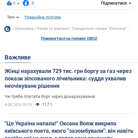
0
0
Підписатися
Теги
Редакційна політика
Економіка
Ринки та компанії
Скандальна справа "Юніграну"....
Повернутися на головну OBOZ
Важливе
Жінці нарахували 729 тис. грн боргу за газ через
покази зіпсованого лічильника: суддя ухвалив
неочікуване рішення
Чи треба платити борг через донарахування
11,7 т.
6.08.2026 09:53
"Це Україна напала!" Оксана Вояж викрила
київського поета, якого "зазомбували": він навіть