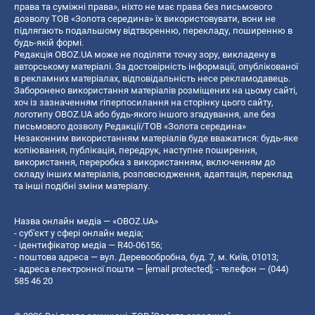
права та суміжні права», ніхто не має права без письмового
дозволу ТОВ «Золота середина» їх використовувати, вони не
підлягають подальшому відтворенню, перекладу, поширенню в
будь-якій формі.
Редакція OBOZ.UA може не поділяти точку зору, викладену в
авторському матеріалі. За достовірність інформації, опублікованої
в рекламних матеріалах, відповідальність несе рекламодавець.
Заборонено використання матеріалів розміщених на цьому сайті,
хоч із зазначенням гіперпосилання на сторінку цього сайту,
логотипу OBOZ.UA або будь-якого іншого згадування, але без
письмового дозволу Редакції/ТОВ «Золота середина»
Незаконним використанням матеріалів буде вважатися: будь-яке
копiювання, публiкацiя, передрук, наступне поширення,
використання, переробка з використанням, включенням до
складу інших матеріалів, розповсюдження, адаптація, переклад
та інші подібні зміни матеріалу.
Назва онлайн медіа — «OBOZ.UA»
- суб'єкт у сфері онлайн медіа;
- ідентифікатор медіа — R40-06156;
- поштова адреса — вул. Деревообробна, буд. 7, м. Київ, 01013;
- адреса електронної пошти —
[email protected]
; - телефон — (044)
585 46 20