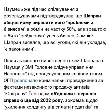
Наумець же під час спілкування з
розслідувачами підтверджував, що
Шапран
обіцяв йому вирішити його "проблеми з
бізнесом"
в обмін на частку 50%, але зрештою
нібито "рейдернув" увесь бізнес. Сам же
Шапран заявляв, що всі угоди, які він укладав,
"є законними".
Після активного висвітлення схем Шапрана і
Наумця у ЗМІ Головне слідче управління
Нацполіції під процесуальним керівництвом
ОГП
розпочало
кримінальні провадження за
фактами незаконного продажу активів
"Юніграну". Їх згодом
об'єднали з першою
справою ще від 2022 року
, зокрема, щодо
"ухилення холдингу від сплати податків" та