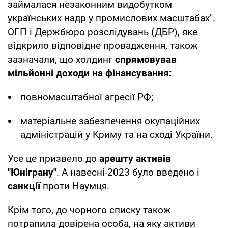
займалася незаконним видобутком
українських надр у промислових масштабах".
ОГП і Держбюро розслідувань (ДБР), яке
відкрило відповідне провадження, також
зазначали, що холдинг
спрямовував
мільйонні доходи на фінансування:
повномасштабної агресії РФ;
матеріальне забезпечення окупаційних
адміністрацій у Криму та на сході України.
Усе це призвело до
арешту активів
"Юніграну"
. А навесні-2023 було введено і
санкції
проти Наумця.
Крім того, до чорного списку також
потрапила довірена особа, на яку активи