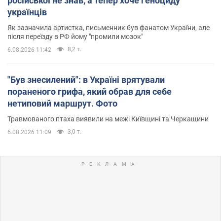
російської не знав, а тепер хоче геноциду
українців
Як зазначила артистка, письменник був фанатом України, але
після переїзду в РФ йому "промили мозок"
8,2 т.
6.08.2026 11:42
"Був знесилений": в Україні врятували
пораненого грифа, який обрав для себе
нетиповий маршрут. Фото
Травмованого птаха виявили на межі Київщині та Черкащини
3,0 т.
6.08.2026 11:09