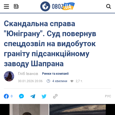
Скандальна справа
"Юніграну". Суд повернув
спецдозвіл на видобуток
граніту підсанкційному
заводу Шапрана
Гліб Іванов
Ринки та компанії
30.01.2026 20:06
4 хвилини
2,7 т.
0
РУС