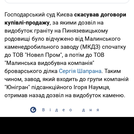
Господарський суд Києва
скасував договори
купівлі-продажу
, за якими дозвіл на
видобуток граніту на Пинязевицькому
родовищі було відчужено від Малинського
каменедробильного заводу (МКДЗ) спочатку
до ТОВ "Новел Пром", а потім до ТОВ
"Малинська видобувна компанія"
броварського ділка
Сергія Шапрана
. Таким
чином, завод, який входить до групи компаній
"Юнігран" підсанкційного Ігоря Наумця,
отримав назад дозвіл на видобуток каменю.
Відео дня