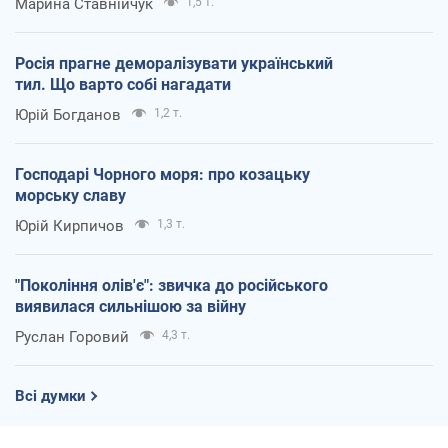
Марина Ставнійчук
1,5 т.
Росія прагне деморалізувати український
тил. Що варто собі нагадати
Юрій Богданов
1,2 т.
Господарі Чорного моря: про козацьку
морську славу
Юрій Кирпичов
1,3 т.
"Покоління олів'є": звичка до російського
виявилася сильнішою за війну
Руслан Горовий
4,3 т.
Всі думки