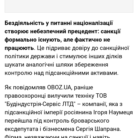
Бездіяльність у питанні націоналізації
створює небезпечний прецедент: санкції
формально існують, але фактично не
працюють
. Це підриває довіру до санкційної
політики держави і стимулює інших ділків
шукати аналогічні шляхи збереження
контролю над підсанкційними активами.
Як повідомляв OBOZ.UA, раніше
правоохоронці вилучили техніку ТОВ
"Будіндустрія-Сервіс ЛТД" – компанії, яка з
підсанкційної імперії росіянина Ігоря Наумеця
перейшла під контроль броварського
ексдепутата і бізнесмена Сергія Шапрана.
Фірма, незважаючи на санкції і навіть