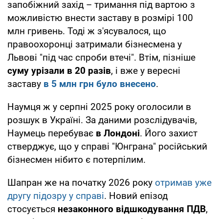
запобіжний захід – тримання під вартою з
можливістю внести заставу в розмірі 100
млн гривень. Тоді ж з'ясувалося, що
правоохоронці затримали бізнесмена у
Львові "під час спроби втечі". Втім, пізніше
суму урізали в 20 разів
, і вже у вересні
заставу
в 5 млн грн було внесено
.
Наумця ж у серпні 2025 року оголосили в
розшук в Україні. За даними розслідувачів,
Наумець перебуває
в Лондоні
. Його захист
стверджує, що у справі "Юнграна" російський
бізнесмен нібито є потерпілим.
Шапран же на початку 2026 року
отримав уже
другу підозру у справі
. Новий епізод
стосується
незаконного відшкодування ПДВ
,