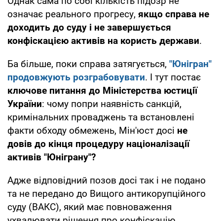
Однак сама по собі кількість підозр не
означає реального прогресу,
якщо справа не
доходить до суду і не завершується
конфіскацією активів на користь держави
.
Ба більше, поки справа затягується,
"Юнігран"
продовжують розграбовувати
. І тут постає
ключове питання до Міністерства юстиції
України
: чому попри наявність санкцій,
кримінальних проваджень та встановлені
факти обходу обмежень, Мін'юст досі
не
довів до кінця процедуру націоналізації
активів "Юніграну"?
Адже відповідний позов досі так і не подано
та не передано до Вищого антикорупційного
суду (ВАКС), який має повноваження
ухвалювати рішення про конфіскацію