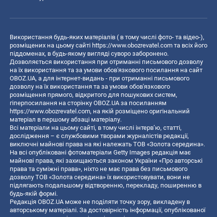
Використання будь-яких матеріалів ( в тому числі фото- та відео-),
розміщених на цьому сайті
https://www.obozrevatel.com
та всіх його
піддоменах, в будь-якому вигляді суворо заборонено.
Дозволяється використання при отриманні письмового дозволу
на їх використання та за умови обов'язкового посилання на сайт
OBOZ.UA, а для інтернет-видань - при отриманні письмового
дозволу на їх використання та за умови обов'язкового
розміщення прямого, відкритого для пошукових систем,
гіперпосилання на сторінку OBOZ.UA за посиланням
https://www.obozrevatel.com
, на якій розміщено оригінальний
матеріал в першому абзаці матеріалу.
Всі матеріали на цьому сайті, в тому числі інтерв’ю, статті,
дослідження – є службовими творами журналістів редакції,
виключні майнові права на які належать ТОВ «Золота середина».
На всі опубліковані фотоматеріали Getty Images редакція має
майнові права, які захищаються законом України «Про авторські
права та суміжні права», ніхто не має права без письмового
дозволу ТОВ «Золота середина» їх використовувати, вони не
підлягають подальшому відтворенню, перекладу, поширенню в
будь-якій формі.
Редакція OBOZ.UA може не поділяти точку зору, викладену в
авторському матеріалі. За достовірність інформації, опублікованої