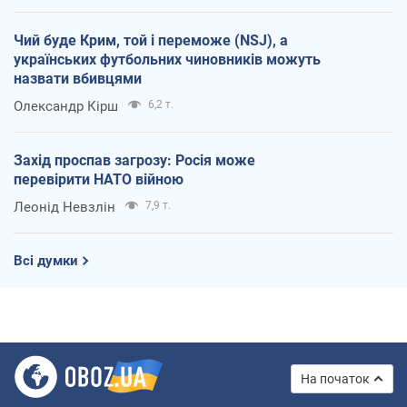
Чий буде Крим, той і переможе (NSJ), а
українських футбольних чиновників можуть
назвати вбивцями
Олександр Кірш
6,2 т.
Захід проспав загрозу: Росія може
перевірити НАТО війною
Леонід Невзлін
7,9 т.
Всі думки
На початок