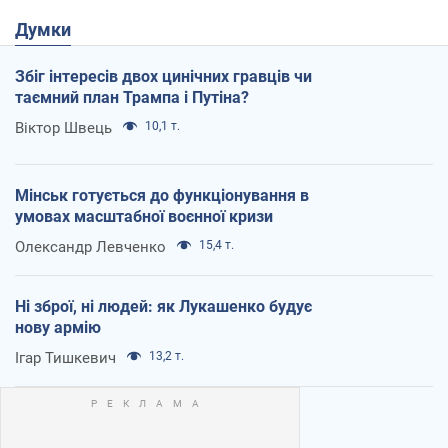
Думки
Збіг інтересів двох цинічних гравців чи
таємний план Трампа і Путіна?
Віктор Швець
10,1 т.
Мінськ готується до функціонування в
умовах масштабної воєнної кризи
Олександр Левченко
15,4 т.
Ні зброї, ні людей: як Лукашенко будує
нову армію
Ігар Тишкевич
13,2 т.