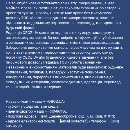
На всі опубліковані фотоматеріали Getty Images редакція має
майнові права, які захищаються законом України «Про авторські
права та суміжні права», ніхто не має права без письмового
дозволу ТОВ «Золота середина» їх використовувати, вони не
підлягають подальшому відтворенню, перекладу, поширенню в
будь-якій формі.
Редакція OBOZ.UA може не поділяти точку зору, викладену в
авторському матеріалі. За достовірність інформації, опублікованої
в рекламних матеріалах, відповідальність несе рекламодавець.
Заборонено використання матеріалів розміщених на цьому сайті,
хоч із зазначенням гіперпосилання на сторінку цього сайту,
логотипу OBOZ.UA або будь-якого іншого згадування, але без
письмового дозволу Редакції/ТОВ «Золота середина»
Незаконним використанням матеріалів буде вважатися: будь-яке
копiювання, публiкацiя, передрук, наступне поширення,
використання, переробка з використанням, включенням до
складу інших матеріалів, розповсюдження, адаптація, переклад
та інші подібні зміни матеріалу.
Назва онлайн медіа — «OBOZ.UA»
- суб'єкт у сфері онлайн медіа;
- ідентифікатор медіа — R40-06156;
- поштова адреса — вул. Деревообробна, буд. 7, м. Київ, 01013;
- адреса електронної пошти —
[email protected]
; - телефон — (044)
585 46 20