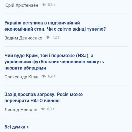
Юрій Хрістензен
8,6 т.
Україна вступила в надзвичайний
економічний стан. Чи є світло вкінці тунелю?
Вадим Денисенко
7,2 т.
Чий буде Крим, той і переможе (NSJ), а
українських футбольних чиновників можуть
назвати вбивцями
Олександр Кірш
6,9 т.
Захід проспав загрозу: Росія може
перевірити НАТО війною
Леонід Невзлін
8,3 т.
Всі думки