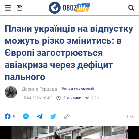
Плани українців на відпустку
можуть різко змінитись: в
Європі загострюється
авіакриза через дефіцит
пального
Дарина Герцева
Ринки та компанії
15.04.2026 18:48
2 хвилини
2,2 т.
0
РУС