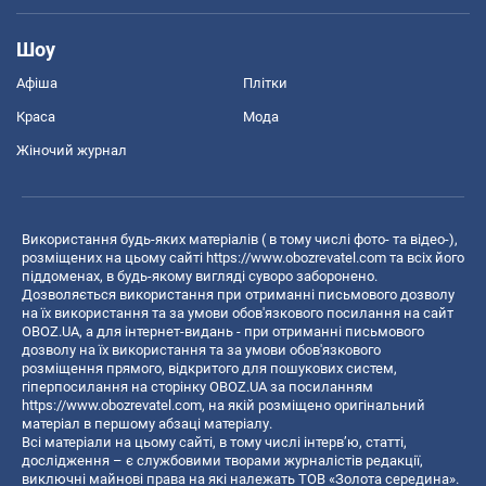
Шоу
Афіша
Плітки
Краса
Мода
Жіночий журнал
Використання будь-яких матеріалів ( в тому числі фото- та відео-),
розміщених на цьому сайті
https://www.obozrevatel.com
та всіх його
піддоменах, в будь-якому вигляді суворо заборонено.
Дозволяється використання при отриманні письмового дозволу
на їх використання та за умови обов'язкового посилання на сайт
OBOZ.UA, а для інтернет-видань - при отриманні письмового
дозволу на їх використання та за умови обов'язкового
розміщення прямого, відкритого для пошукових систем,
гіперпосилання на сторінку OBOZ.UA за посиланням
https://www.obozrevatel.com
, на якій розміщено оригінальний
матеріал в першому абзаці матеріалу.
Всі матеріали на цьому сайті, в тому числі інтерв’ю, статті,
дослідження – є службовими творами журналістів редакції,
виключні майнові права на які належать ТОВ «Золота середина».