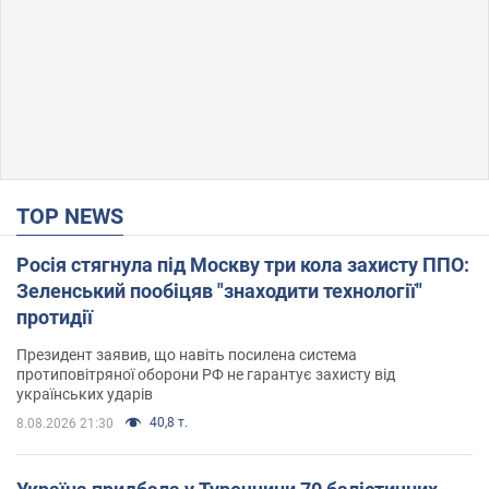
TOP NEWS
Росія стягнула під Москву три кола захисту ППО:
Зеленський пообіцяв "знаходити технології"
протидії
Президент заявив, що навіть посилена система
протиповітряної оборони РФ не гарантує захисту від
українських ударів
40,8 т.
8.08.2026 21:30