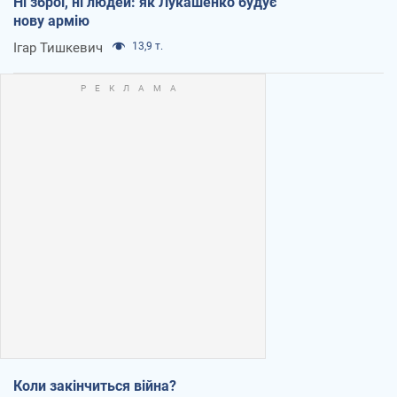
Ні зброї, ні людей: як Лукашенко будує
нову армію
Ігар Тишкевич
13,9 т.
Коли закінчиться війна?