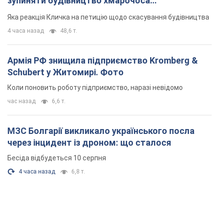
зупиняти будівництво хмарочоса
"московського вірянина"
Яка реакція Кличка на петицію щодо скасування будівництва
4 часа назад
48,6 т.
Армія РФ знищила підприємство Kromberg &
Schubert у Житомирі. Фото
Коли поновить роботу підприємство, наразі невідомо
час назад
6,6 т.
МЗС Болгарії викликало українського посла
через інцидент із дроном: що сталося
Бесіда відбудеться 10 серпня
4 часа назад
6,8 т.