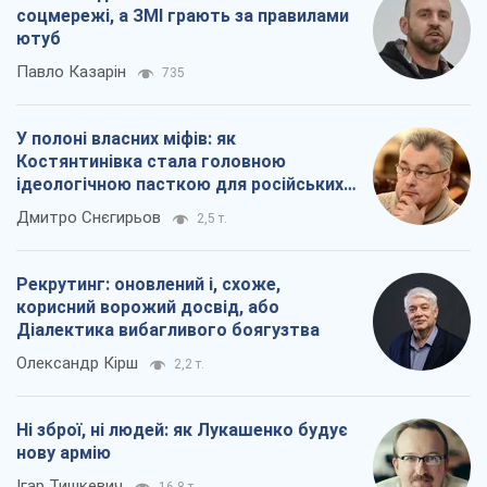
соцмережі, а ЗМІ грають за правилами
ютуб
Павло Казарін
735
У полоні власних міфів: як
Костянтинівка стала головною
ідеологічною пасткою для російських
окупантів
Дмитро Снєгирьов
2,5 т.
Рекрутинг: оновлений і, схоже,
корисний ворожий досвід, або
Діалектика вибагливого боягузтва
Олександр Кірш
2,2 т.
Ні зброї, ні людей: як Лукашенко будує
нову армію
Ігар Тишкевич