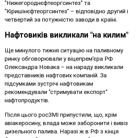
"Нижегороднєфтеоргсинтез" та
"Кіришінєфтеоргсинтез" – відповідно другий і
четвертий за потужністю заводи в країні.
Нафтовиків викликали "на килим"
Ще минулого тижня ситуацію на паливному
ринку обговорювали у віцепрем'єра РФ
Олександра Новака – на нараду викликали
представників нафтових компаній. За
підсумками зустрічі нафтовикам
рекомендували "стримувати експорт"
нафтопродуктів.
Після цього росЗМІ припустили, що, крім
авіакеросину, влада може заборонити і вивіз
дизельного палива. Наразі ж в РФ з кінця