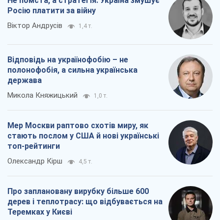
Не помста, а стратегія: Україна змушує
Росію платити за війну
Віктор Андрусів
1,4 т.
Відповідь на українофобію – не
полонофобія, а сильна українська
держава
Микола Княжицький
1,0 т.
Мер Москви раптово схотів миру, як
стають послом у США й нові українські
топ-рейтинги
Олександр Кірш
4,5 т.
Про заплановану вирубку більше 600
дерев і теплотрасу: що відбувається на
Теремках у Києві