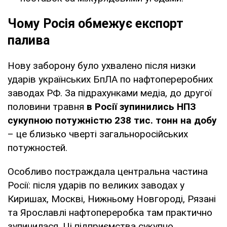
Чому Росія обмежує експорт
палива
Нову заборону було ухвалено після низки
ударів українських БпЛА по нафтопереробних
заводах РФ. За підрахунками медіа, до другої
половини травня
в Росії зупинились НПЗ
сукупною потужністю 238 тис. тонн на добу
– це близько чверті загальноросійських
потужностей.
Особливо постраждала центральна частина
Росії: після ударів по великих заводах у
Киришах, Москві, Нижньому Новгороді, Рязані
та Ярославлі нафтопереробка там практично
зупинилася. Ці підприємства сукупно