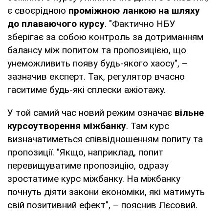
є своєрідною
проміжною ланкою на шляху
до плаваючого курсу
. "Фактично НБУ
зберігає за собою контроль за дотриманням
балансу між попитом та пропозицією, що
унеможливить появу будь-якого хаосу", –
зазначив експерт. Так, регулятор вчасно
гаситиме будь-які сплески ажіотажу.
У той самий час новий режим означає
вільне
курсоутворення міжбанку
. Там курс
визначатиметься співвідношенням попиту та
пропозиції. "Якщо, наприклад, попит
перевищуватиме пропозицію, одразу
зростатиме курс міжбанку. На міжбанку
почнуть діяти закони економіки, які матимуть
свій позитивний ефект", – пояснив Лєсовий.