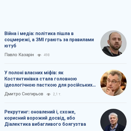
Війна і медіа: політика пішла в
соцмережі, а ЗМІ грають за правилами
ютуб
Павло Казарін
498
У полоні власних міфів: як
Костянтинівка стала головною
ідеологічною пасткою для російських
окупантів
Дмитро Снєгирьов
2,1 т.
Рекрутинг: оновлений і, схоже,
корисний ворожий досвід, або
Діалектика вибагливого боягузтва