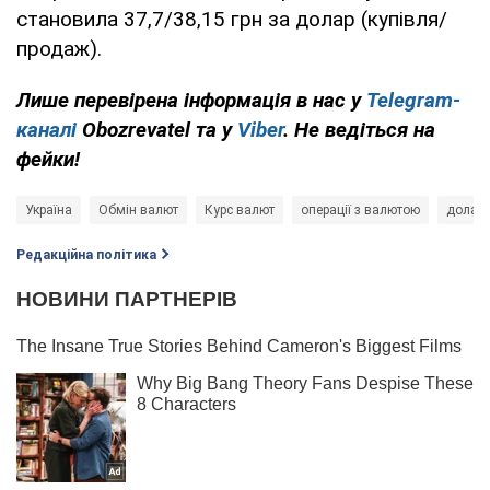
становила 37,7/38,15 грн за долар (купівля/
продаж).
Лише перевірена інформація в нас у
Telegram-
каналі
Obozrevatel та у
Viber
. Не ведіться на
фейки!
Україна
Обмін валют
Курс валют
операції з валютою
долар
Редакційна політика