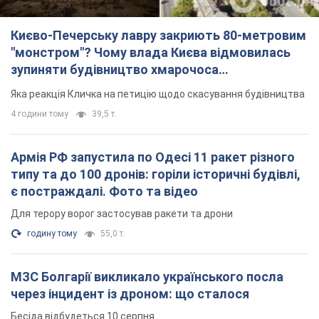
Києво-Печерську лавру закриють 80-метровим
"монстром"? Чому влада Києва відмовилась
зупиняти будівництво хмарочоса
"московського вірянина"
Яка реакція Кличка на петицію щодо скасування будівництва
4 години тому
39,5 т.
Армія РФ запустила по Одесі 11 ракет різного
типу та до 100 дронів: горіли історичні будівлі,
є постраждалі. Фото та відео
Для терору ворог застосував ракети та дрони
годину тому
55,0 т.
МЗС Болгарії викликало українського посла
через інцидент із дроном: що сталося
Бесіда відбудеться 10 серпня