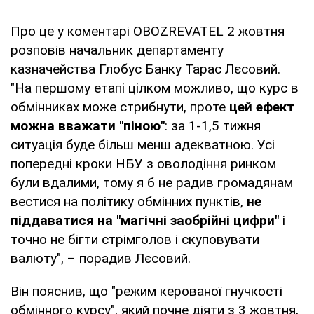
Про це у коментарі OBOZREVATEL 2 жовтня
розповів начальник департаменту
казначейства Глобус Банку Тарас Лєсовий.
"На першому етапі цілком можливо, що курс в
обмінниках може стрибнути, проте
цей ефект
можна вважати "піною"
: за 1-1,5 тижня
ситуація буде більш менш адекватною. Усі
попередні кроки НБУ з оволодіння ринком
були вдалими, тому я б не радив громадянам
вестися на політику обмінних пунктів,
не
піддаватися на "магічні заобрійні цифри"
і
точно не бігти стрімголов і скуповувати
валюту", – порадив Лєсовий.
Він пояснив, що "режим керованої гнучкості
обмінного курсу", який почне діяти з 3 жовтня,