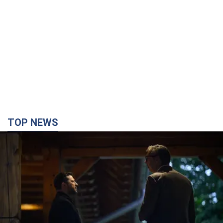
TOP NEWS
Зеленський вперше прибув до Сербії:
планується зустріч із Вучичем і не лише. Відео
Це перший візит глави держави до Бєлграда
час назад
65,9 т.