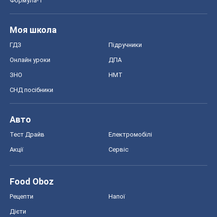
Авто
Тест Драйв
Електромобілі
Акції
Сервіс
Food Oboz
Рецепти
Напої
Дієти
Економіка
Ринки та компанії
Макроекономіка
MedOboz
Новини медицини
MAMACLUB