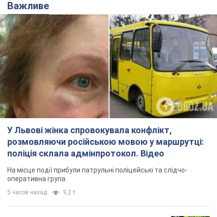
У Львові жінка спровокувала конфлікт,
розмовляючи російською мовою у маршрутці:
поліція склала адмінпротокол. Відео
На місце події прибули патрульні поліцейські та слідчо-
оперативна група
5 часов назад
9,2 т.
"Воюють, бо дурні": у Чернівцях
водій автобуса зневажив
українських військових і поплатився.
Відео
Водія звільнили після конфлікту з пасажирами
та образ військових
8 часов назад
8,4 т.
"Не слідкує за сексуальністю": у