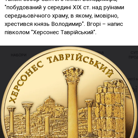
"побудований у середині XIX ст. над руїнами
середньовічного храму, в якому, імовірно,
хрестився князь Володимир". Вгорі – напис
півколом "Херсонес Таврійський".