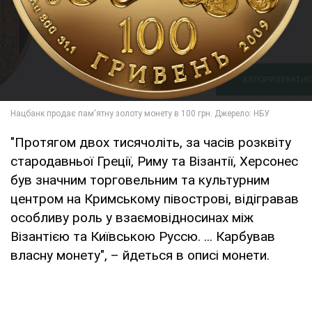
"Протягом двох тисячоліть, за часів розквіту
стародавньої Греції, Риму та Візантії, Херсонес
був значним торговельним та культурним
центром на Кримському півострові, відігравав
особливу роль у взаємовідносинах між
Візантією та Київською Руссю. ... Карбував
власну монету", – йдеться в описі монети.