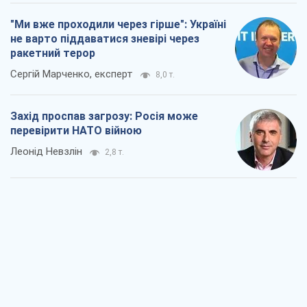
Леонід Невзлін
2,8 т.
"Варта" та "Новатор" витримали
кулеметний обстріл і удар FPV-дрона,
врятувавши життя офіцеру ЗСУ
Українська Бронетехніка
2,8 т.