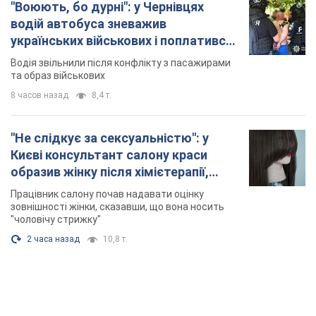
Києві консультант салону краси
образив жінку після хімієтерапії,
розгорівся скандал. Фото
Працівник салону почав надавати оцінку
зовнішності жінки, сказавши, що вона носить
"чоловічу стрижку"
2 часа назад
10,8 т.