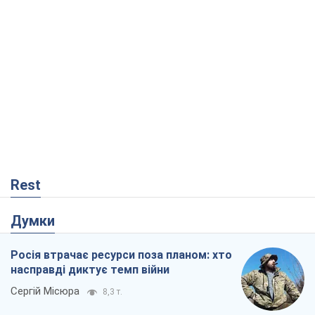
Rest
Думки
Росія втрачає ресурси поза планом: хто
насправді диктує темп війни
Сергій Місюра
8,3 т.
"Ми вже проходили через гірше": Україні
не варто піддаватися зневірі через
ракетний терор
Сергій Марченко, експерт
8,0 т.
Захід проспав загрозу: Росія може
перевірити НАТО війною