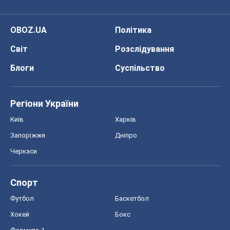
Регіони України
Київ
Харків
Запоріжжя
Дніпро
Черкаси
Спорт
Футбол
Баскетбол
Хокей
Бокс
Формула-1
Моя школа
ГДЗ
Підручники
Онлайн уроки
ДПА
ЗНО
НМТ
СНД посібники