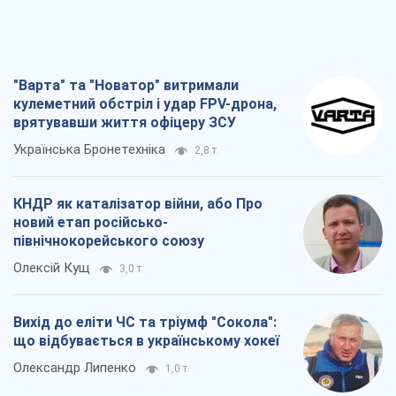
КНДР як каталізатор війни, або Про
новий етап російсько-
північнокорейського союзу
Олексій Кущ
3,0 т.
Вихід до еліти ЧС та тріумф "Сокола":
що відбувається в українському хокеї
Олександр Липенко
1,0 т.
Що очікує українців у 2026–2028 роках?
Головні висновки з нових прогнозів від
НБУ
Василь Фурман
20,9 т.
Всі думки