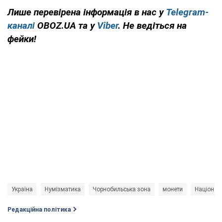
Лише перевірена інформація в нас у
Telegram-
каналі
OBOZ.UA та у
Viber
. Не ведіться на
фейки!
Україна
Нумізматика
Чорнобильська зона
монети
Націонал
Редакційна політика