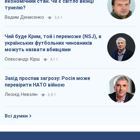
економічний стан. Чи є світло вкінці
тунелю?
Вадим Денисенко
3,6 т.
Чий буде Крим, той і переможе (NSJ), а
українських футбольних чиновників
можуть назвати вбивцями
Олександр Кірш
4,1 т.
Захід проспав загрозу: Росія може
перевірити НАТО війною
Леонід Невзлін
6,8 т.
Всі думки