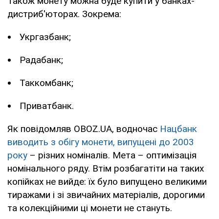
Також монету можна буде купити у банках-
дистриб'юторах. Зокрема:
Укргазбанк;
Радабанк;
Таккомбанк;
Приватбанк.
Як повідомляв OBOZ.UA, водночас
Нацбанк
виводить з обігу монети, випущені до 2003
року
– різних номіналів. Мета – оптимізація
номінального ряду. Втім розбагатіти на таких
копійках не вийде: їх було випущено великими
тиражами і зі звичайних матеріалів, дорогими
та колекційними ці монети не стануть.