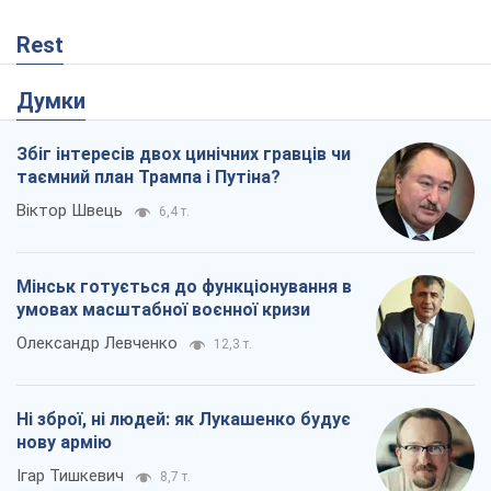
Rest
Думки
Збіг інтересів двох цинічних гравців чи
таємний план Трампа і Путіна?
Віктор Швець
6,4 т.
Мінськ готується до функціонування в
умовах масштабної воєнної кризи
Олександр Левченко
12,3 т.
Ні зброї, ні людей: як Лукашенко будує
нову армію
Ігар Тишкевич
8,7 т.