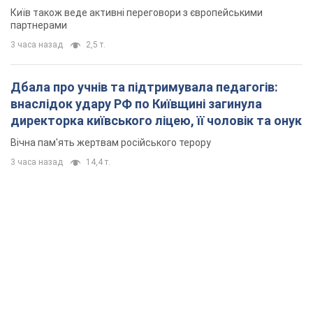
Київ також веде активні переговори з європейськими
партнерами
3 часа назад
2,5 т.
Дбала про учнів та підтримувала педагогів:
внаслідок удару РФ по Київщині загинула
директорка київського ліцею, її чоловік та онук
Вічна пам'ять жертвам російського терору
3 часа назад
14,4 т.