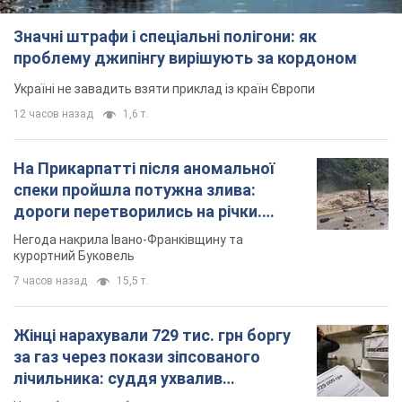
Значні штрафи і спеціальні полігони: як
проблему джипінгу вирішують за кордоном
Україні не завадить взяти приклад із країн Європи
12 часов назад
1,6 т.
На Прикарпатті після аномальної
спеки пройшла потужна злива:
дороги перетворились на річки.
Відео
Негода накрила Івано-Франківщину та
курортний Буковель
7 часов назад
15,5 т.
Жінці нарахували 729 тис. грн боргу
за газ через покази зіпсованого
лічильника: суддя ухвалив
неочікуване рішення