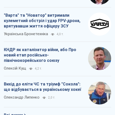
"Варта" та "Новатор" витримали
кулеметний обстріл і удар FPV-дрона,
врятувавши життя офіцеру ЗСУ
Українська Бронетехніка
4,0 т.
КНДР як каталізатор війни, або Про
новий етап російсько-
північнокорейського союзу
Олексій Кущ
4,2 т.
Вихід до еліти ЧС та тріумф "Сокола":
що відбувається в українському хокеї
Олександр Липенко
2,0 т.