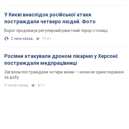
У Києві внаслідок російської атаки
постраждали четверо людей. Фото
Ворог продовжує регулярний ракетний терор столиці
2 часа назад
19,3 т.
Росіяни атакували дроном лікарню у Херсоні:
постраждали медпрацівниці
Загалом постраждали чотири жінки – і вони не єдині поранені
за добу
9 часов назад
4,1 т.