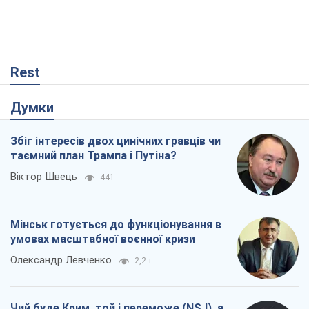
Rest
Думки
Збіг інтересів двох цинічних гравців чи
таємний план Трампа і Путіна?
Віктор Швець
441
Мінськ готується до функціонування в
умовах масштабної воєнної кризи
Олександр Левченко
2,2 т.
Чий буде Крим, той і переможе (NSJ), а