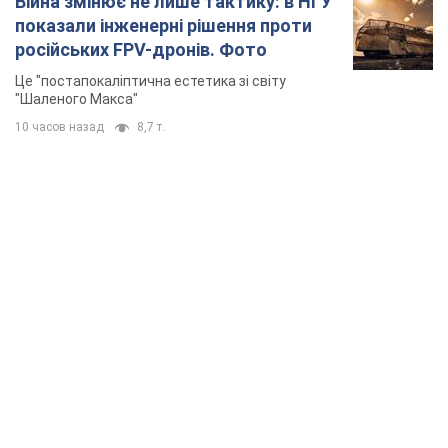
Війна змінює не лише тактику: в НГУ
показали інженерні рішення проти
російських FPV-дронів. Фото
Це "постапокаліптична естетика зі світу
"Шаленого Макса"
10 часов назад
8,7 т.