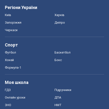
Регіони України
Київ
Харків
Запоріжжя
Дніпро
Черкаси
Спорт
Футбол
Баскетбол
Хокей
Бокс
Формула-1
Моя школа
ГДЗ
Підручники
Онлайн уроки
ДПА
ЗНО
НМТ