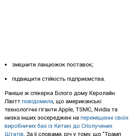
зміцнити ланцюжок поставок;
підвищити стійкість підприємства.
Раніше ж спікерка Білого дому Керолайн
Лівітт
повідомила
, що американські
технологічні гіганти Apple, TSMC, Nvidia та
низка інших зосереджені на
переміщенні своїх
виробничих баз із Китаю до Сполучених
Штатів
. За її словами, річ у тому, що "Трамп