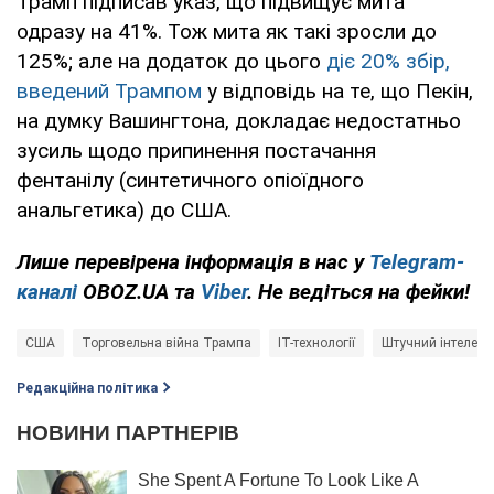
Трамп підписав указ, що підвищує мита
одразу на 41%. Тож мита як такі зросли до
125%; але на додаток до цього
діє 20% збір,
введений Трампом
у відповідь на те, що Пекін,
на думку Вашингтона, докладає недостатньо
зусиль щодо припинення постачання
фентанілу (синтетичного опіоїдного
анальгетика) до США.
Лише перевірена інформація в нас у
Telegram-
каналі
OBOZ.UA та
Viber
. Не ведіться на фейки!
США
Торговельна війна Трампа
IT-технології
Штучний інтелект 
Редакційна політика