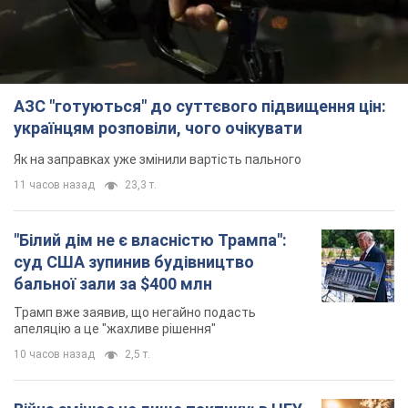
АЗС "готуються" до суттєвого підвищення цін:
українцям розповіли, чого очікувати
Як на заправках уже змінили вартість пального
11 часов назад
23,3 т.
"Білий дім не є власністю Трампа":
суд США зупинив будівництво
бальної зали за $400 млн
Трамп вже заявив, що негайно подасть
апеляцію а це "жахливе рішення"
10 часов назад
2,5 т.