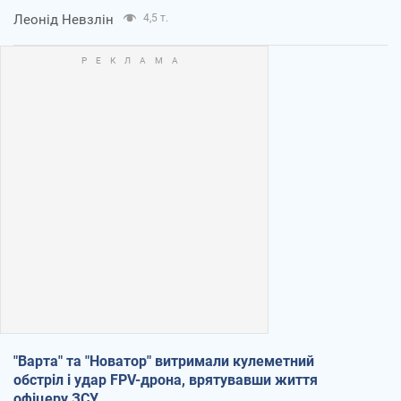
Леонід Невзлін
4,5 т.
"Варта" та "Новатор" витримали кулеметний
обстріл і удар FPV-дрона, врятувавши життя
офіцеру ЗСУ