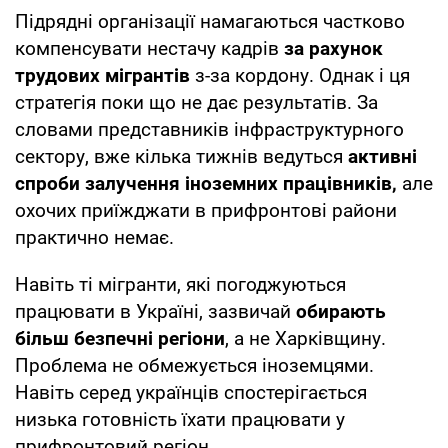
Підрядні організації намагаються частково
компенсувати нестачу кадрів
за рахунок
трудових мігрантів
з-за кордону. Однак і ця
стратегія поки що не дає результатів. За
словами представників інфраструктурного
сектору, вже кілька тижнів ведуться
активні
спроби залучення іноземних працівників,
але
охочих приїжджати в прифронтові райони
практично немає.
Навіть ті мігранти, які погоджуються
працювати в Україні, зазвичай
обирають
більш безпечні регіони
, а не Харківщину.
Проблема не обмежується іноземцями.
Навіть серед українців спостерігається
низька готовність їхати працювати у
прифронтовий регіон.