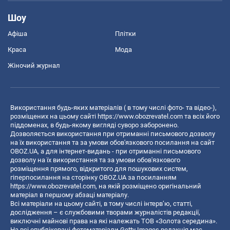
Шоу
Афіша
Плітки
Краса
Мода
Жіночий журнал
Використання будь-яких матеріалів ( в тому числі фото- та відео-),
розміщених на цьому сайті
https://www.obozrevatel.com
та всіх його
піддоменах, в будь-якому вигляді суворо заборонено.
Дозволяється використання при отриманні письмового дозволу
на їх використання та за умови обов'язкового посилання на сайт
OBOZ.UA, а для інтернет-видань - при отриманні письмового
дозволу на їх використання та за умови обов'язкового
розміщення прямого, відкритого для пошукових систем,
гіперпосилання на сторінку OBOZ.UA за посиланням
https://www.obozrevatel.com
, на якій розміщено оригінальний
матеріал в першому абзаці матеріалу.
Всі матеріали на цьому сайті, в тому числі інтерв’ю, статті,
дослідження – є службовими творами журналістів редакції,
виключні майнові права на які належать ТОВ «Золота середина».
На всі опубліковані фотоматеріали Getty Images редакція має