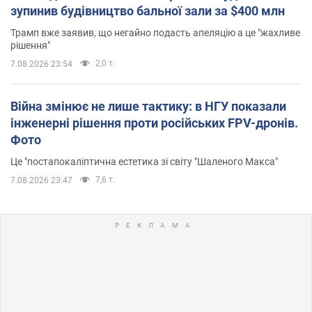
зупинив будівництво бальної зали за $400 млн
Трамп вже заявив, що негайно подасть апеляцію а це "жахливе
рішення"
2,0 т.
7.08.2026 23:54
Війна змінює не лише тактику: в НГУ показали
інженерні рішення проти російських FPV-дронів.
Фото
Це "постапокаліптична естетика зі світу "Шаленого Макса"
7,6 т.
7.08.2026 23:47