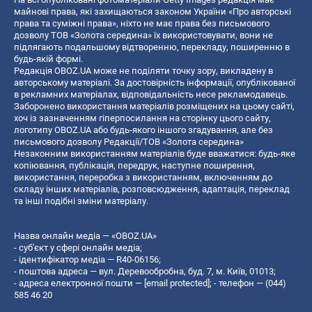
майнові права, які захищаються законом України «Про авторські
права та суміжні права», ніхто не має права без письмового
дозволу ТОВ «Золота середина» їх використовувати, вони не
підлягають подальшому відтворенню, перекладу, поширенню в
будь-якій формі.
Редакція OBOZ.UA може не поділяти точку зору, викладену в
авторському матеріалі. За достовірність інформації, опублікованої
в рекламних матеріалах, відповідальність несе рекламодавець.
Заборонено використання матеріалів розміщених на цьому сайті,
хоч із зазначенням гіперпосилання на сторінку цього сайту,
логотипу OBOZ.UA або будь-якого іншого згадування, але без
письмового дозволу Редакції/ТОВ «Золота середина»
Незаконним використанням матеріалів буде вважатися: будь-яке
копiювання, публiкацiя, передрук, наступне поширення,
використання, переробка з використанням, включенням до
складу інших матеріалів, розповсюдження, адаптація, переклад
та інші подібні зміни матеріалу.
Назва онлайн медіа — «OBOZ.UA»
- суб'єкт у сфері онлайн медіа;
- ідентифікатор медіа — R40-06156;
- поштова адреса — вул. Деревообробна, буд. 7, м. Київ, 01013;
- адреса електронної пошти —
[email protected]
; - телефон — (044)
585 46 20