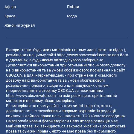
Афіша
Плітки
Краса
Мода
Жіночий журнал
Використання будь-яких матеріалів ( в тому числі фото- та відео-),
розміщених на цьому сайті
https://www.obozrevatel.com
та всіх його
піддоменах, в будь-якому вигляді суворо заборонено.
Дозволяється використання при отриманні письмового дозволу
на їх використання та за умови обов'язкового посилання на сайт
OBOZ.UA, а для інтернет-видань - при отриманні письмового
дозволу на їх використання та за умови обов'язкового
розміщення прямого, відкритого для пошукових систем,
гіперпосилання на сторінку OBOZ.UA за посиланням
https://www.obozrevatel.com
, на якій розміщено оригінальний
матеріал в першому абзаці матеріалу.
Всі матеріали на цьому сайті, в тому числі інтерв’ю, статті,
дослідження – є службовими творами журналістів редакції,
виключні майнові права на які належать ТОВ «Золота середина».
На всі опубліковані фотоматеріали Getty Images редакція має
майнові права, які захищаються законом України «Про авторські
права та суміжні права», ніхто не має права без письмового