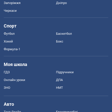
Запоріжжя
Дніпро
Черкаси
Спорт
Футбол
Баскетбол
Хокей
Бокс
Формула-1
Моя школа
ГДЗ
Підручники
Онлайн уроки
ДПА
ЗНО
НМТ
Авто
Тест Драйв
Електромобілі