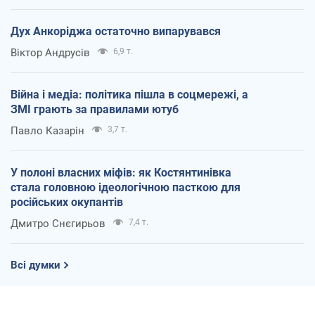
Дух Анкоріджа остаточно випарувався
Віктор Андрусів
6,9 т.
Війна і медіа: політика пішла в соцмережі, а
ЗМІ грають за правилами ютуб
Павло Казарін
3,7 т.
У полоні власних міфів: як Костянтинівка
стала головною ідеологічною пасткою для
російських окупантів
Дмитро Снєгирьов
7,4 т.
Всі думки