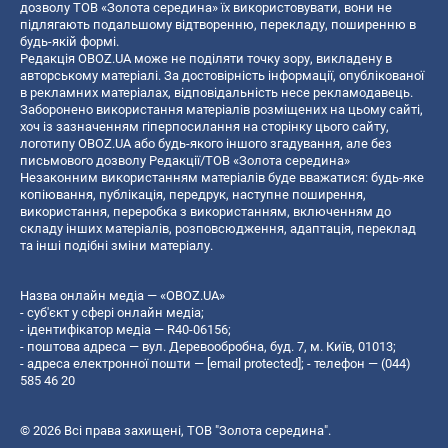
дозволу ТОВ «Золота середина» їх використовувати, вони не
підлягають подальшому відтворенню, перекладу, поширенню в
будь-якій формі.
Редакція OBOZ.UA може не поділяти точку зору, викладену в
авторському матеріалі. За достовірність інформації, опублікованої
в рекламних матеріалах, відповідальність несе рекламодавець.
Заборонено використання матеріалів розміщених на цьому сайті,
хоч із зазначенням гіперпосилання на сторінку цього сайту,
логотипу OBOZ.UA або будь-якого іншого згадування, але без
письмового дозволу Редакції/ТОВ «Золота середина»
Незаконним використанням матеріалів буде вважатися: будь-яке
копiювання, публiкацiя, передрук, наступне поширення,
використання, переробка з використанням, включенням до
складу інших матеріалів, розповсюдження, адаптація, переклад
та інші подібні зміни матеріалу.
Назва онлайн медіа — «OBOZ.UA»
- суб'єкт у сфері онлайн медіа;
- ідентифікатор медіа — R40-06156;
- поштова адреса — вул. Деревообробна, буд. 7, м. Київ, 01013;
- адреса електронної пошти —
[email protected]
; - телефон — (044)
585 46 20
© 2026 Всі права захищені, ТОВ "Золота середина".