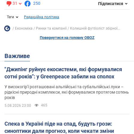
31
250
Підписатися
Теги
Редакційна політика
Економіка
Ринки та компанії
Колишній футболіст збірної...
Повернутися на головну OBOZ
Важливе
"Джипінг руйнує екосистеми, які формувалися
сотні років": у Greenpeace забили на сполох
У високогір'ї розташовані альпійські та субальпійські луки –
рідкісні природні комплекси, які формувалися протягом сотень
років
465
5.08.2026 23:00
Спека в Україні піде на спад, будуть грози:
синоптики дали прогноз, коли чекати зміни