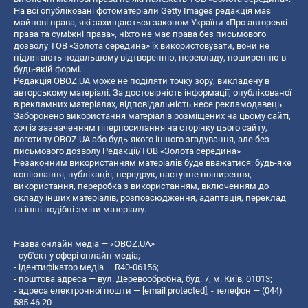
На всі опубліковані фотоматеріали Getty Images редакція має
майнові права, які захищаються законом України «Про авторські
права та суміжні права», ніхто не має права без письмового
дозволу ТОВ «Золота середина» їх використовувати, вони не
підлягають подальшому відтворенню, перекладу, поширенню в
будь-якій формі.
Редакція OBOZ.UA може не поділяти точку зору, викладену в
авторському матеріалі. За достовірність інформації, опублікованої
в рекламних матеріалах, відповідальність несе рекламодавець.
Заборонено використання матеріалів розміщених на цьому сайті,
хоч із зазначенням гіперпосилання на сторінку цього сайту,
логотипу OBOZ.UA або будь-якого іншого згадування, але без
письмового дозволу Редакції/ТОВ «Золота середина»
Незаконним використанням матеріалів буде вважатися: будь-яке
копiювання, публiкацiя, передрук, наступне поширення,
використання, переробка з використанням, включенням до
складу інших матеріалів, розповсюдження, адаптація, переклад
та інші подібні зміни матеріалу.
Назва онлайн медіа — «OBOZ.UA»
- суб'єкт у сфері онлайн медіа;
- ідентифікатор медіа — R40-06156;
- поштова адреса — вул. Деревообробна, буд. 7, м. Київ, 01013;
- адреса електронної пошти —
[email protected]
; - телефон — (044)
585 46 20