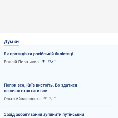
Думки
Як протидіяти російській балістиці
Віталій Портников
13,9 т.
Попри все, Київ вистоїть. Бо здатися
означає втратити все
Ольга Айвазовська
9,6 т.
Захід зобов'язаний зупинити путінський