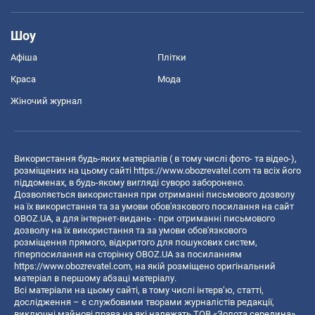
Шоу
Афіша
Плітки
Краса
Мода
Жіночий журнал
Використання будь-яких матеріалів ( в тому числі фото- та відео-),
розміщених на цьому сайті
https://www.obozrevatel.com
та всіх його
піддоменах, в будь-якому вигляді суворо заборонено.
Дозволяється використання при отриманні письмового дозволу
на їх використання та за умови обов'язкового посилання на сайт
OBOZ.UA, а для інтернет-видань - при отриманні письмового
дозволу на їх використання та за умови обов'язкового
розміщення прямого, відкритого для пошукових систем,
гіперпосилання на сторінку OBOZ.UA за посиланням
https://www.obozrevatel.com
, на якій розміщено оригінальний
матеріал в першому абзаці матеріалу.
Всі матеріали на цьому сайті, в тому числі інтерв’ю, статті,
дослідження – є службовими творами журналістів редакції,
виключні майнові права на які належать ТОВ «Золота середина».