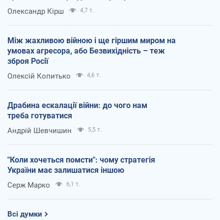
Олександр Кірш
4,7 т.
Між жахливою війною і ще гіршим миром на
умовах агресора, або Безвихідність – теж
зброя Росії
Олексій Копитько
4,6 т.
Драбина ескалації війни: до чого нам
треба готуватися
Андрій Шевчишин
5,5 т.
"Коли хочеться помсти": чому стратегія
України має залишатися іншою
Серж Марко
6,1 т.
Всі думки