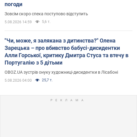
погоди
Зовсім скоро спека поступово відступить
5,6 т.
5.08.2026 14:59
"Чи, може, я залякана з дитинства?" Олена
Зарецька – про вбивство бабусі-дисидентки
Алли Горської, критику Дмитра Стуса та втечу в
Португалію з 5 дітьми
OBOZ.UA зустрів онуку художниці-дисидентки в Лісабоні
25,7 т.
5.08.2026 04:00