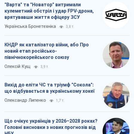
"Варта" та "Новатор" витримали
кулеметний обстріл і удар FPV-дрона,
врятувавши життя офіцеру ЗСУ
Українська Бронетехніка
3,8 т.
КНДР як каталізатор війни, або Про
новий етап російсько-
північнокорейського союзу
Олексій Кущ
3,9 т.
Вихід до еліти ЧС та тріумф "Сокола":
що відбувається в українському хокеї
Олександр Липенко
1,7 т.
Що очікує українців у 2026–2028 роках?
Головні висновки з нових прогнозів від
НБУ