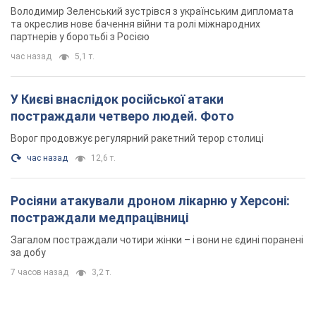
Володимир Зеленський зустрівся з українським дипломата
та окреслив нове бачення війни та ролі міжнародних
партнерів у боротьбі з Росією
час назад
5,1 т.
У Києві внаслідок російської атаки
постраждали четверо людей. Фото
Ворог продовжує регулярний ракетний терор столиці
час назад
12,6 т.
Росіяни атакували дроном лікарню у Херсоні:
постраждали медпрацівниці
Загалом постраждали чотири жінки – і вони не єдині поранені
за добу
7 часов назад
3,2 т.