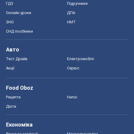
ГДЗ
Підручники
Онлайн уроки
ДПА
ЗНО
НМТ
СНД посібники
Авто
Тест Драйв
Електромобілі
Акції
Сервіс
Food Oboz
Рецепти
Напої
Дієти
Економіка
Ринки та компанії
Макроекономіка