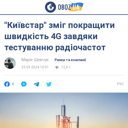
"Київстар" зміг покращити
швидкість 4G завдяки
тестуванню радіочастот
Марія Шевчук
Ринки та компанії
23.09.2024 10:01
12,6 т.
0
РУС