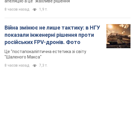
апеляцію а це "жахливе рішення"
8 часов назад
1,9 т.
Війна змінює не лише тактику: в НГУ
показали інженерні рішення проти
російських FPV-дронів. Фото
Це "постапокаліптична естетика зі світу
"Шаленого Макса"
8 часов назад
7,3 т.