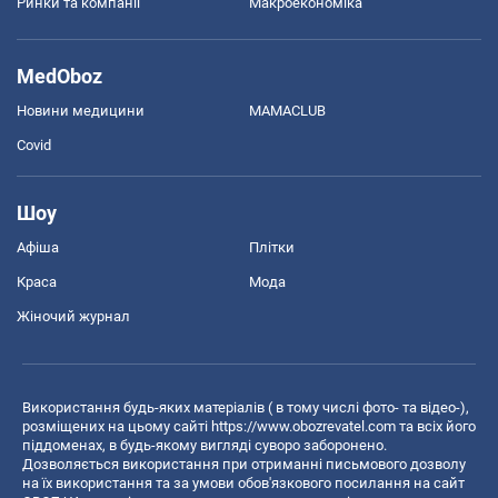
Ринки та компанії
Макроекономіка
MedOboz
Новини медицини
MAMACLUB
Covid
Шоу
Афіша
Плітки
Краса
Мода
Жіночий журнал
Використання будь-яких матеріалів ( в тому числі фото- та відео-),
розміщених на цьому сайті
https://www.obozrevatel.com
та всіх його
піддоменах, в будь-якому вигляді суворо заборонено.
Дозволяється використання при отриманні письмового дозволу
на їх використання та за умови обов'язкового посилання на сайт