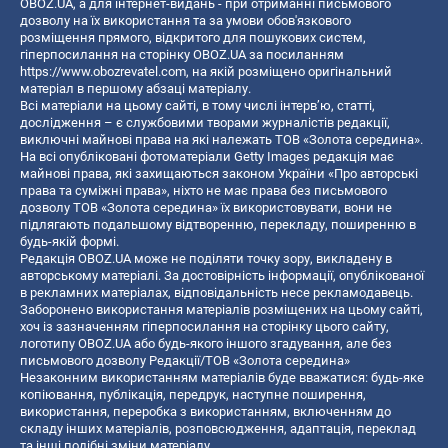
OBOZ.UA, а для інтернет-видань - при отриманні письмового
дозволу на їх використання та за умови обов'язкового
розміщення прямого, відкритого для пошукових систем,
гіперпосилання на сторінку OBOZ.UA за посиланням
https://www.obozrevatel.com
, на якій розміщено оригінальний
матеріал в першому абзаці матеріалу.
Всі матеріали на цьому сайті, в тому числі інтерв’ю, статті,
дослідження – є службовими творами журналістів редакції,
виключні майнові права на які належать ТОВ «Золота середина».
На всі опубліковані фотоматеріали Getty Images редакція має
майнові права, які захищаються законом України «Про авторські
права та суміжні права», ніхто не має права без письмового
дозволу ТОВ «Золота середина» їх використовувати, вони не
підлягають подальшому відтворенню, перекладу, поширенню в
будь-якій формі.
Редакція OBOZ.UA може не поділяти точку зору, викладену в
авторському матеріалі. За достовірність інформації, опублікованої
в рекламних матеріалах, відповідальність несе рекламодавець.
Заборонено використання матеріалів розміщених на цьому сайті,
хоч із зазначенням гіперпосилання на сторінку цього сайту,
логотипу OBOZ.UA або будь-якого іншого згадування, але без
письмового дозволу Редакції/ТОВ «Золота середина»
Незаконним використанням матеріалів буде вважатися: будь-яке
копiювання, публiкацiя, передрук, наступне поширення,
використання, переробка з використанням, включенням до
складу інших матеріалів, розповсюдження, адаптація, переклад
та інші подібні зміни матеріалу.