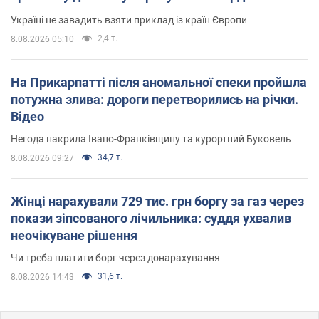
Україні не завадить взяти приклад із країн Європи
2,4 т.
8.08.2026 05:10
На Прикарпатті після аномальної спеки пройшла
потужна злива: дороги перетворились на річки.
Відео
Негода накрила Івано-Франківщину та курортний Буковель
34,7 т.
8.08.2026 09:27
Жінці нарахували 729 тис. грн боргу за газ через
покази зіпсованого лічильника: суддя ухвалив
неочікуване рішення
Чи треба платити борг через донарахування
31,6 т.
8.08.2026 14:43