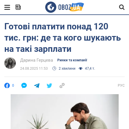
Готові платити понад 120
тис. грн: де та кого шукають
на такі зарплати
Дарина Герцева
Ринки та компанії
24.08.2025 11:53
2 хвилини
47,4 т.
0
РУС