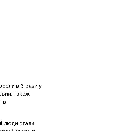
росли в 3 рази у
овин, також
ї в
ші люди стали