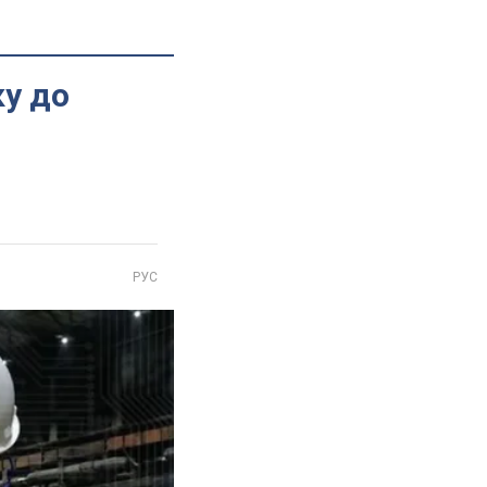
ку до
РУС