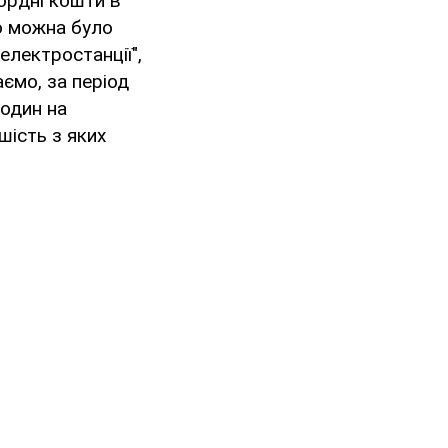
ордні кошти в
о можна було
електростанції",
ємо, за період
родин на
шість з яких