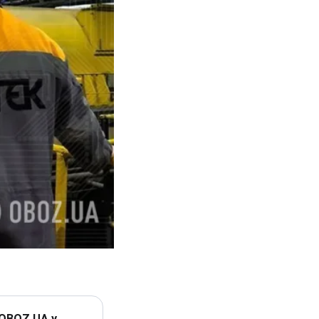
 OBOZ.UA у