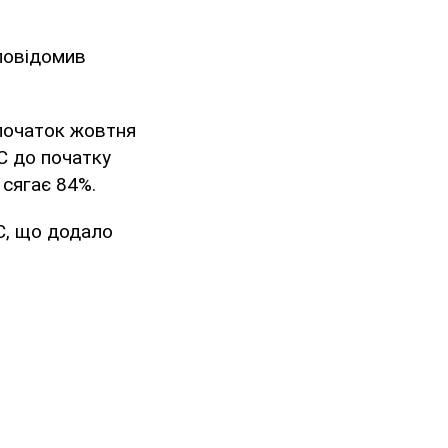
 повідомив
 початок жовтня
С до початку
 сягає 84%.
С, що додало