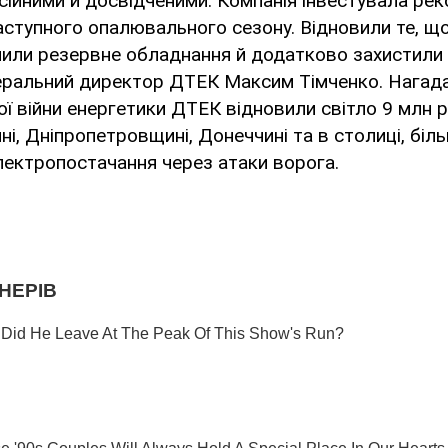
ійними й досвідченими. Компанія інвестувала рек
аступного опалювального сезону. Відновили те, щ
пили резервне обладнання й додатково захистили 
еральний директор ДТЕК Максим Тімченко. Нагада
 війни енергетики ДТЕК відновили світло 9 млн 
ні, Дніпропетровщині, Донеччині та в столиці, біль
лектропостачання через атаки ворога.