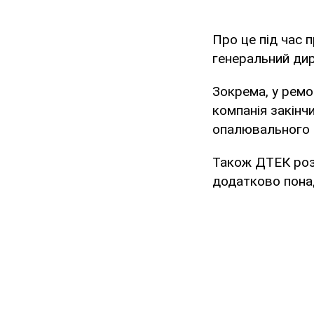
Про це під час 
генеральний д
Зокрема, у ремо
компанія закінч
опалювального с
Також ДТЕК роз
додатково пона