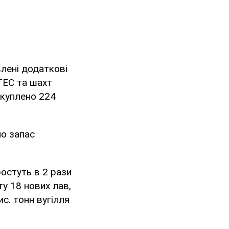
лені додаткові
 ТЕС та шахт
акуплено 224
о запас
ростуть в 2 рази
ту 18 нових лав,
с. тонн вугілля