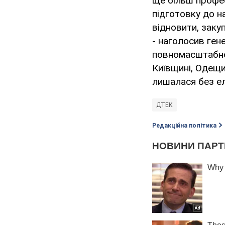
ще більш профес
підготовку до н
відновити, заку
- наголосив ген
повномасштабної
Київщині, Одещи
лишалася без е
ДТЕК
Редакційна політика