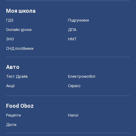
Моя школа
ГДЗ
Підручники
Онлайн уроки
ДПА
ЗНО
НМТ
СНД посібники
Авто
Тест Драйв
Електромобілі
Акції
Сервіс
Food Oboz
Рецепти
Напої
Дієти