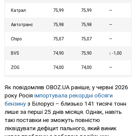
Катрал
75,99
75,99
—
Автотранс
75,98
75,98
—
Chipo
75,07
75,07
—
BVS
74,90
75,90
↓ -1,00
ZOG
74,00
74,00
—
UPG
73,90
73,90
—
Як повідомляв OBOZ.UA раніше, у червні 2026
року Росія
імпортувала рекордні обсяги
UKRNAFTA
73,90
73,90
—
бензину
з Білорусі – близько 141 тисячі тонн
Маркет
73,90
73,90
—
лише за перші 25 днів місяця. Однак, навіть
такі поставки не зможуть повністю
Green Wave
73,90
73,90
—
ліквідувати дефіцит пального, який виник