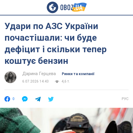
Удари по АЗС України
почастішали: чи буде
дефіцит і скільки тепер
коштує бензин
Дарина Герцева
Ринки та компанії
6.07.2026 14:43
4,6 т.
0
РУС