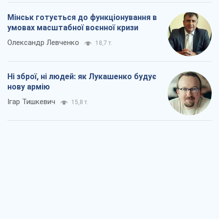
Мінськ готується до функціонування в
умовах масштабної воєнної кризи
Олександр Левченко
18,7 т.
Ні зброї, ні людей: як Лукашенко будує
нову армію
Ігар Тишкевич
15,8 т.