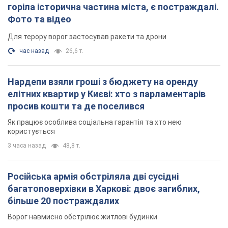
горіла історична частина міста, є постраждалі.
Фото та відео
Для терору ворог застосував ракети та дрони
час назад
26,6 т.
Нардепи взяли гроші з бюджету на оренду
елітних квартир у Києві: хто з парламентарів
просив кошти та де поселився
Як працює особлива соціальна гарантія та хто нею
користується
3 часа назад
48,8 т.
Російська армія обстріляла дві сусідні
багатоповерхівки в Харкові: двоє загиблих,
більше 20 постраждалих
Ворог навмисно обстрілює житлові будинки