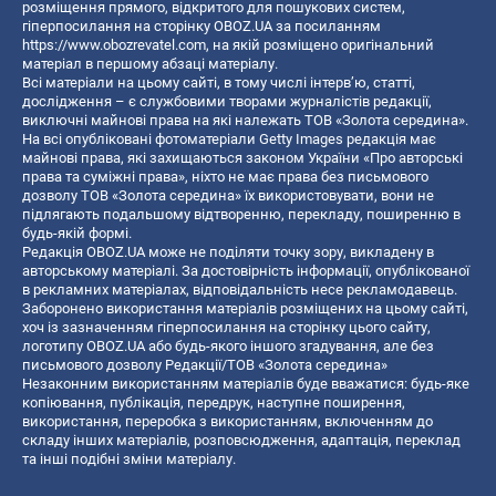
розміщення прямого, відкритого для пошукових систем,
гіперпосилання на сторінку OBOZ.UA за посиланням
https://www.obozrevatel.com
, на якій розміщено оригінальний
матеріал в першому абзаці матеріалу.
Всі матеріали на цьому сайті, в тому числі інтерв’ю, статті,
дослідження – є службовими творами журналістів редакції,
виключні майнові права на які належать ТОВ «Золота середина».
На всі опубліковані фотоматеріали Getty Images редакція має
майнові права, які захищаються законом України «Про авторські
права та суміжні права», ніхто не має права без письмового
дозволу ТОВ «Золота середина» їх використовувати, вони не
підлягають подальшому відтворенню, перекладу, поширенню в
будь-якій формі.
Редакція OBOZ.UA може не поділяти точку зору, викладену в
авторському матеріалі. За достовірність інформації, опублікованої
в рекламних матеріалах, відповідальність несе рекламодавець.
Заборонено використання матеріалів розміщених на цьому сайті,
хоч із зазначенням гіперпосилання на сторінку цього сайту,
логотипу OBOZ.UA або будь-якого іншого згадування, але без
письмового дозволу Редакції/ТОВ «Золота середина»
Незаконним використанням матеріалів буде вважатися: будь-яке
копiювання, публiкацiя, передрук, наступне поширення,
використання, переробка з використанням, включенням до
складу інших матеріалів, розповсюдження, адаптація, переклад
та інші подібні зміни матеріалу.