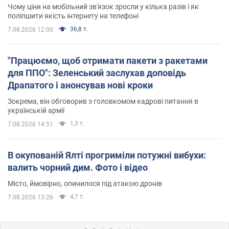
Чому ціни на мобільний зв'язок зросли у кілька разів і як
поліпшити якість інтернету на телефоні
36,8 т.
7.08.2026 12:00
"Працюємо, щоб отримати пакети з ракетами
для ППО": Зеленський заслухав доповідь
Драпатого і анонсував нові кроки
Зокрема, він обговорив з головкомом кадрові питання в
українській армії
1,3 т.
7.08.2026 14:51
В окупованій Ялті прогриміли потужні вибухи:
валить чорний дим. Фото і відео
Місто, ймовірно, опинилося під атакою дронів
4,7 т.
7.08.2026 13:26