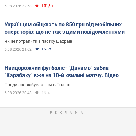
151,8 т.
6.08.2026 22:58
Українцям обіцяють по 850 грн від мобільних
операторів: що не так з цими повідомленнями
Як не потрапити в пастку шахраїв
16,6 т.
6.08.2026 21:02
Найдорожчий футболіст "Динамо" забив
"Карабаху" вже на 10-й хвилині матчу. Відео
Поєдинок відбувається в Польщі
6,9 т.
6.08.2026 20:48