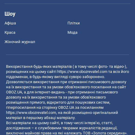
Шоу
Афіша
Плітки
Краса
Мода
Жіночий журнал
Використання будь-яких матеріалів ( в тому числі фото- та відео-),
розміщених на цьому сайті
https://www.obozrevatel.com
та всіх його
піддоменах, в будь-якому вигляді суворо заборонено.
Дозволяється використання при отриманні письмового дозволу
на їх використання та за умови обов'язкового посилання на сайт
OBOZ.UA, а для інтернет-видань - при отриманні письмового
дозволу на їх використання та за умови обов'язкового
розміщення прямого, відкритого для пошукових систем,
гіперпосилання на сторінку OBOZ.UA за посиланням
https://www.obozrevatel.com
, на якій розміщено оригінальний
матеріал в першому абзаці матеріалу.
Всі матеріали на цьому сайті, в тому числі інтерв’ю, статті,
дослідження – є службовими творами журналістів редакції,
виключні майнові права на які належать ТОВ «Золота середина».