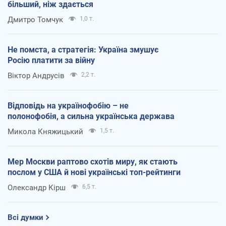
більший, ніж здається
Дмитро Томчук
1,0 т.
Не помста, а стратегія: Україна змушує
Росію платити за війну
Віктор Андрусів
2,2 т.
Відповідь на українофобію – не
полонофобія, а сильна українська держава
Микола Княжицький
1,5 т.
Мер Москви раптово схотів миру, як стають
послом у США й нові українські топ-рейтинги
Олександр Кірш
6,5 т.
Всі думки