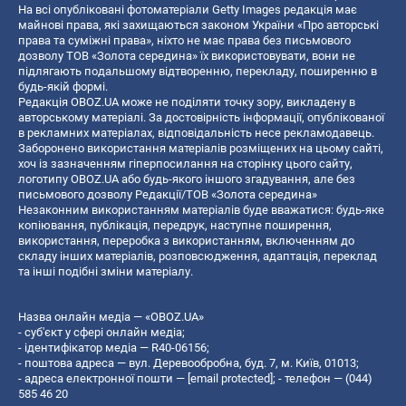
На всі опубліковані фотоматеріали Getty Images редакція має
майнові права, які захищаються законом України «Про авторські
права та суміжні права», ніхто не має права без письмового
дозволу ТОВ «Золота середина» їх використовувати, вони не
підлягають подальшому відтворенню, перекладу, поширенню в
будь-якій формі.
Редакція OBOZ.UA може не поділяти точку зору, викладену в
авторському матеріалі. За достовірність інформації, опублікованої
в рекламних матеріалах, відповідальність несе рекламодавець.
Заборонено використання матеріалів розміщених на цьому сайті,
хоч із зазначенням гіперпосилання на сторінку цього сайту,
логотипу OBOZ.UA або будь-якого іншого згадування, але без
письмового дозволу Редакції/ТОВ «Золота середина»
Незаконним використанням матеріалів буде вважатися: будь-яке
копiювання, публiкацiя, передрук, наступне поширення,
використання, переробка з використанням, включенням до
складу інших матеріалів, розповсюдження, адаптація, переклад
та інші подібні зміни матеріалу.
Назва онлайн медіа — «OBOZ.UA»
- суб'єкт у сфері онлайн медіа;
- ідентифікатор медіа — R40-06156;
- поштова адреса — вул. Деревообробна, буд. 7, м. Київ, 01013;
- адреса електронної пошти —
[email protected]
; - телефон — (044)
585 46 20