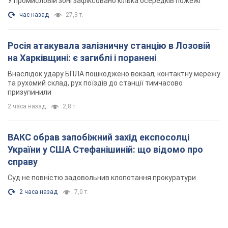
У промисловій зоні зафіксовано кілька осередків пожежі
час назад
27,3 т.
Росія атакувала залізничну станцію в Лозовій
на Харківщині: є загиблі і поранені
Внаслідок удару БПЛА пошкоджено вокзал, контактну мережу
та рухомий склад, рух поїздів до станції тимчасово
призупинили
2 часа назад
2,8 т.
ВАКС обрав запобіжний захід експосолці
України у США Стефанішиній: що відомо про
справу
Суд не повністю задовольнив клопотання прокуратури
2 часа назад
7,0 т.