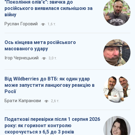
"Покоління олів'є": звичка до
російського виявилася сильнішою за
війну
Руслан Горовий
1,6 т.
Ось кінцева мета російського
масованого удару
Ігор Чернецький
3,0 т.
Від Wildberries до ВТБ: як один удар
може запустити ланцюгову реакцію в
Росії
Брати Капранови
2,6 т.
Податкові перевірки після 1 серпня 2026
року: як горизонт контролю
скорочується з 6,5 до 3 років