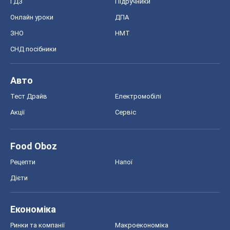
ГДЗ
Підручники
Онлайн уроки
ДПА
ЗНО
НМТ
СНД посібники
Авто
Тест Драйв
Електромобілі
Акції
Сервіс
Food Oboz
Рецепти
Напої
Дієти
Економіка
Ринки та компанії
Макроекономіка