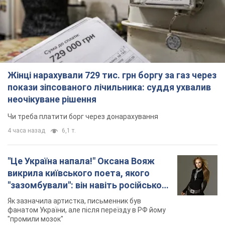
Жінці нарахували 729 тис. грн боргу за газ через
покази зіпсованого лічильника: суддя ухвалив
неочікуване рішення
Чи треба платити борг через донарахування
4 часа назад
6,1 т.
"Це Україна напала!" Оксана Вояж
викрила київського поета, якого
"зазомбували": він навіть російської
не знав, а тепер хоче геноциду
Як зазначила артистка, письменник був
українців
фанатом України, але після переїзду в РФ йому
"промили мозок"