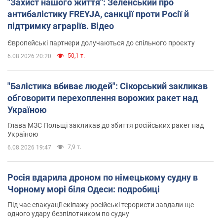
"Захист нашого життя": Зеленський про
антибалістику FREYJA, санкції проти Росії й
підтримку аграріїв. Відео
Європейські партнери долучаються до спільного проєкту
50,1 т.
6.08.2026 20:20
"Балістика вбиває людей": Сікорський закликав
обговорити перехоплення ворожих ракет над
Україною
Глава МЗС Польщі закликав до збиття російських ракет над
Україною
7,9 т.
6.08.2026 19:47
Росія вдарила дроном по німецькому судну в
Чорному морі біля Одеси: подробиці
Під час евакуації екіпажу російські терористи завдали ще
одного удару безпілотником по судну