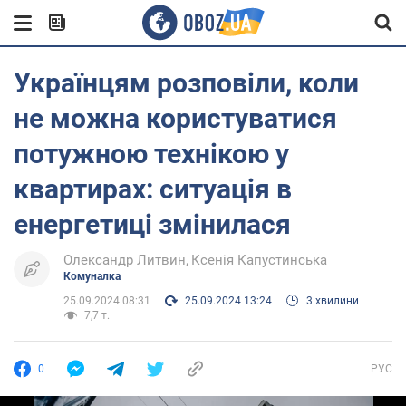
Українцям розповіли, коли
не можна користуватися
потужною технікою у
квартирах: ситуація в
енергетиці змінилася
Олександр Литвин
Ксенія Капустинська
Комуналка
25.09.2024 08:31
25.09.2024 13:24
3 хвилини
7,7 т.
0
РУС