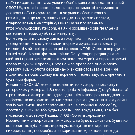
на їх використання та за умови обов'язкового посилання на сайт
OBOZ.UA, а для інтернет-видань - при отриманні письмового
дозволу на їх використання та за умови обов'язкового
розміщення прямого, відкритого для пошукових систем,
гіперпосилання на сторінку OBOZ.UA за посиланням
https://www.obozrevatel.com
, на якій розміщено оригінальний
матеріал в першому абзаці матеріалу.
Всі матеріали на цьому сайті, в тому числі інтерв’ю, статті,
дослідження – є службовими творами журналістів редакції,
виключні майнові права на які належать ТОВ «Золота середина».
На всі опубліковані фотоматеріали Getty Images редакція має
майнові права, які захищаються законом України «Про авторські
права та суміжні права», ніхто не має права без письмового
дозволу ТОВ «Золота середина» їх використовувати, вони не
підлягають подальшому відтворенню, перекладу, поширенню в
будь-якій формі.
Редакція OBOZ.UA може не поділяти точку зору, викладену в
авторському матеріалі. За достовірність інформації, опублікованої
в рекламних матеріалах, відповідальність несе рекламодавець.
Заборонено використання матеріалів розміщених на цьому сайті,
хоч із зазначенням гіперпосилання на сторінку цього сайту,
логотипу OBOZ.UA або будь-якого іншого згадування, але без
письмового дозволу Редакції/ТОВ «Золота середина»
Незаконним використанням матеріалів буде вважатися: будь-яке
копiювання, публiкацiя, передрук, наступне поширення,
використання, переробка з використанням, включенням до