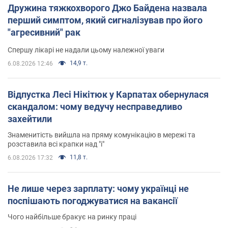
Дружина тяжкохворого Джо Байдена назвала
перший симптом, який сигналізував про його
"агресивний" рак
Спершу лікарі не надали цьому належної уваги
14,9 т.
6.08.2026 12:46
Відпустка Лесі Нікітюк у Карпатах обернулася
скандалом: чому ведучу несправедливо
захейтили
Знаменитість вийшла на пряму комунікацію в мережі та
розставила всі крапки над "і"
11,8 т.
6.08.2026 17:32
Не лише через зарплату: чому українці не
поспішають погоджуватися на вакансії
Чого найбільше бракує на ринку праці