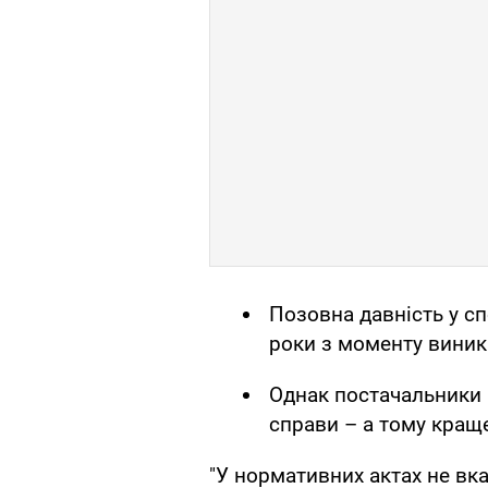
Позовна давність у сп
роки з моменту виник
Однак постачальники 
справи – а тому кращ
"У нормативних актах не вка