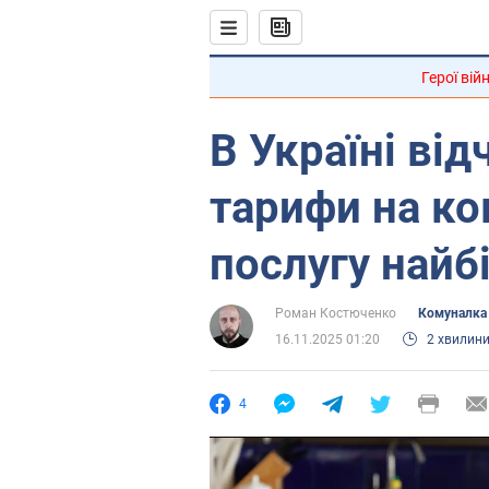
Герої вій
В Україні ві
тарифи на ко
послугу найб
Роман Костюченко
Комуналка
16.11.2025 01:20
2 хвилин
4