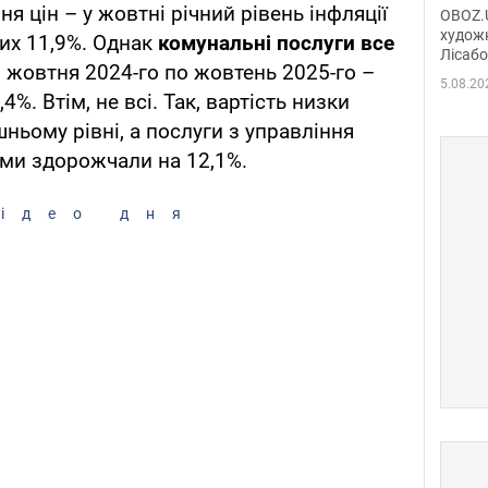
диси
я цін – у жовтні річний рівень інфляції
OBOZ.U
Горсь
художн
их 11,9%. Однак
комунальні послуги все
Лісабо
Дмит
 з жовтня 2024-го по жовтень 2025-го –
в По
5.08.20
%. Втім, не всі. Так, вартість низки
ньому рівні, а послуги з управління
ми здорожчали на 12,1%.
ідео дня