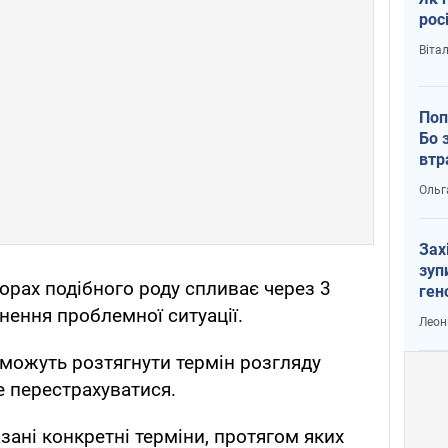
рос
Віта
Поп
Бо 
втр
Ольг
Зах
зуп
орах подібного роду спливає через 3
ген
нення проблемної ситуації.
Леон
можуть розтягнути термін розгляду
е перестрахуватися.
зані конкретні терміни, протягом яких