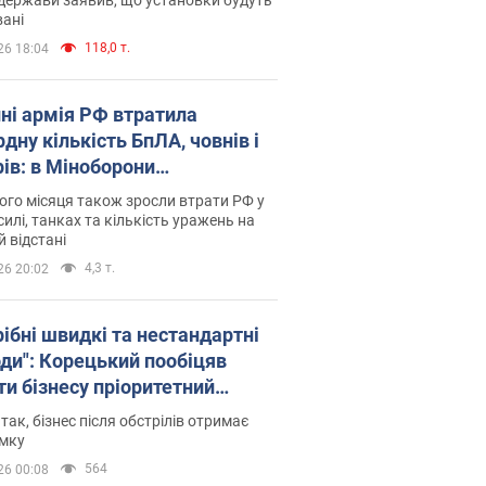
ані
118,0 т.
26 18:04
пні армія РФ втратила
дну кількість БпЛА, човнів і
рів: в Міноборони
люднили статистику
го місяця також зросли втрати РФ у
силі, танках та кількість уражень на
й відстані
4,3 т.
26 20:02
рібні швидкі та нестандартні
оди": Корецький пообіцяв
ти бізнесу пріоритетний
уп до наявних складських
 так, бізнес після обстрілів отримає
іщень
имку
564
26 00:08