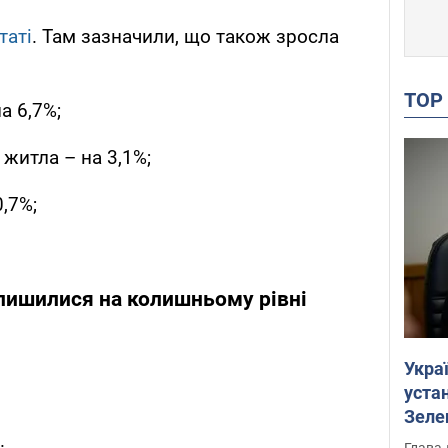
таті
. Там зазначили, що також зросла
TO
а 6,7%;
житла – на 3,1%;
,7%;
алишилися на колишньому рівні
Укра
устан
Зеле
.
Глава 