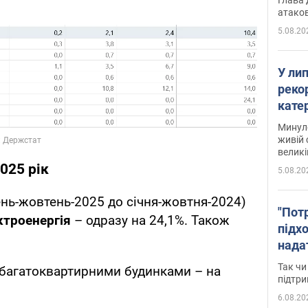
атаков
5.08.20
У ли
рекор
кате
опри
Минуло
живій 
великі
025 рік
5.08.20
ень-жовтень-2025 до січня-жовтня-2024)
"Пот
ктроенергія
– одразу на 24,1%. Також
підх
нада
дост
Так чи
 багатоквартирними будинками – на
прим
підтр
6.08.20