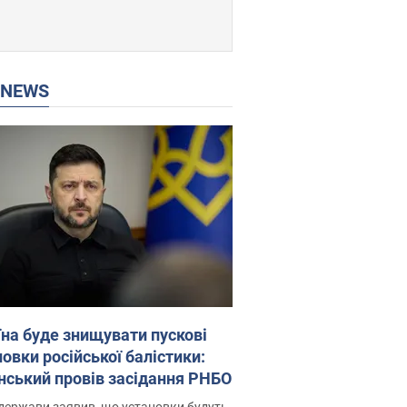
P NEWS
їна буде знищувати пускові
овки російської балістики:
нський провів засідання РНБО
держави заявив, що установки будуть