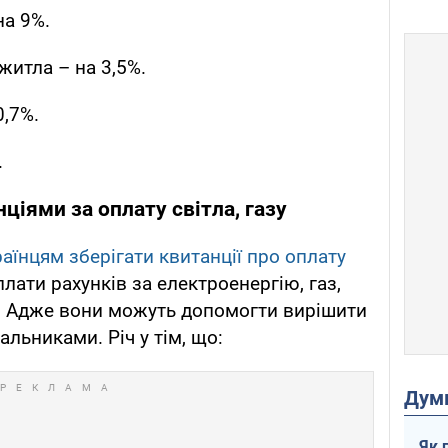
на 9%.
житла – на 3,5%.
0,7%.
.
ціями за оплату світла, газу
аїнцям зберігати квитанції про оплату
лати рахунків за електроенергію, газ,
в. Адже вони можуть допомогти вирішити
льниками. Річ у тім, що:
Дум
Як 