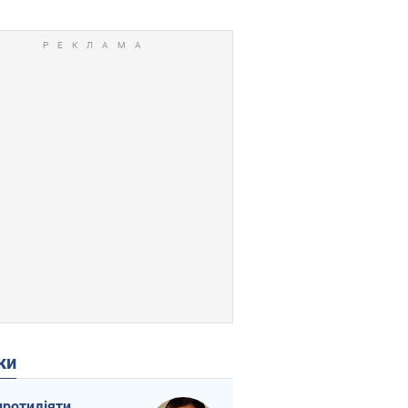
ки
протидіяти