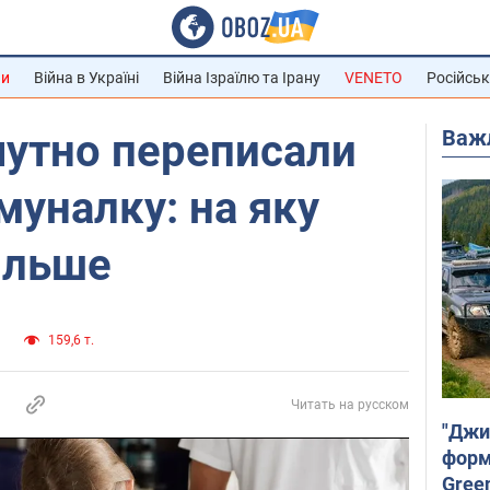
ни
Війна в Україні
Війна Ізраїлю та Ірану
VENETO
Російськ
Важ
дчутно переписали
муналку: на яку
ільше
и
159,6 т.
Читать на русском
"Джи
форму
Gree