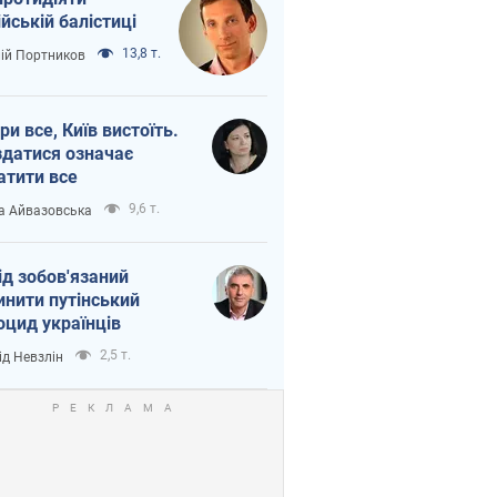
ійській балістиці
13,8 т.
лій Портников
ри все, Київ вистоїть.
здатися означає
атити все
9,6 т.
а Айвазовська
ід зобов'язаний
инити путінський
оцид українців
2,5 т.
ід Невзлін