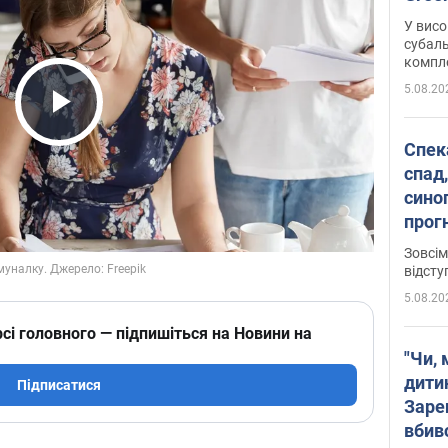
У висо
субаль
комплек
сотень
5.08.20
Play Video
Спека
спад,
сино
прог
змін
Зовсім
відсту
5.08.20
сі головного — підпишіться на Новини на
"Чи, 
дити
Підписатися
Заре
вбив