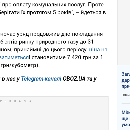
ї про оплату комунальних послуг. Проте
рігати їх протягом 5 років", – йдеться в
дночас уряд продовжив дію покладання
уб'єктів ринку природного газу до 31
ином, принаймні до цього періоду,
ціна на
юватиметься
і становитиме 7 420 грн за 1
 грн/кубометр).
Заг
 в нас у
Telegram-каналі
OBOZ.UA та у
дар
при
доп
Олек
Між
ще 
умо