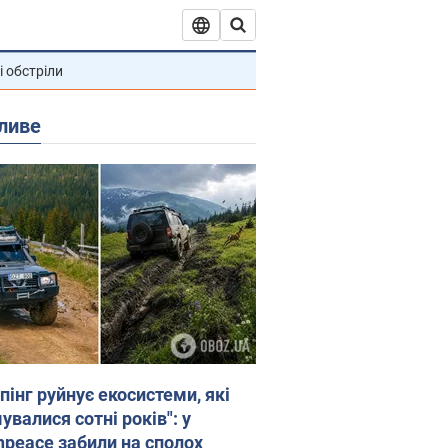
і обстріли
ливе
пінг руйнує екосистеми, які
валися сотні років": у
npeace забили на сполох