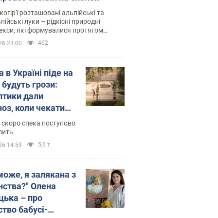
когір'ї розташовані альпійські та
пійські луки – рідкісні природні
си, які формувалися протягом
 років
462
26 23:00
 в Україні піде на
 будуть грози:
птики дали
ноз, коли чекати
и погоди
 скоро спека поступово
пить
5,6 т.
26 14:59
може, я залякана з
нства?" Олена
цька – про
ство бабусі-