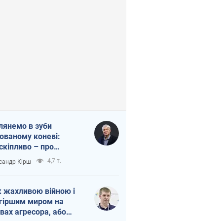
лянемо в зуби
ованому коневі:
скіпливо – про
омогу Україні
4,7 т.
сандр Кірш
 жахливою війною і
гіршим миром на
вах агресора, або