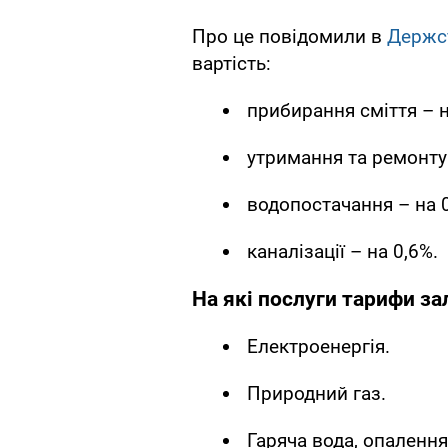
Про це повідомили в
Держс
вартість:
прибирання сміття – н
утримання та ремонту 
водопостачання – на 0
каналізації – на 0,6%.
На які послуги тарифи з
Електроенергія.
Природний газ.
Гаряча вода, опалення