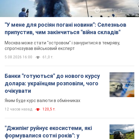
"У мене для росіян погані новини": Селезньов
припустив, чим закінчиться "війна складів"
Москва може стати "островом" і зануритися в темряву,
спрогнозував військовий експерт
5.08.2026 16:00
61,0 т.
Банки "готуються" до нового курсу
долара: українцям розповіли, чого
очікувати
Яким буде курс валюти в обмінниках
12 часов назад
120,5 т.
"Джипінг руйнує екосистеми, які
формувалися сотні років": у