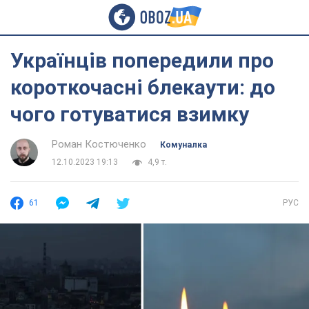
Українців попередили про
короткочасні блекаути: до
чого готуватися взимку
Роман Костюченко
Комуналка
12.10.2023 19:13
4,9 т.
61
РУС