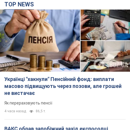
TOP NEWS
Українці "хакнули" Пенсійний фонд: виплати
масово підвищують через позови, але грошей
не вистачає
Як перераховують пенсії
4 часа назад
86,5 т.
ВАКС обрав запобіжний захід експосолці