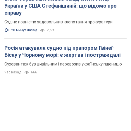
України у США Стефанішиній: що відомо про
справу
Суд не повністю задовольнив клопотання прокуратури
28 минут назад
2,6 т.
Росія атакувала судно під прапором Гвінеї-
Бісау у Чорному морі: є жертва і постраждалі
Суховантаж був цивільним і перевозив українську пшеницю
час назад
666