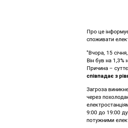
Про це інформу
споживати елек
"Вчора, 15 січн
Він був на 1,3%
Причина – суттєв
співпадає з рі
Загроза виникне
через похолодан
електростанціям
9:00 до 19:00 
потужними елек