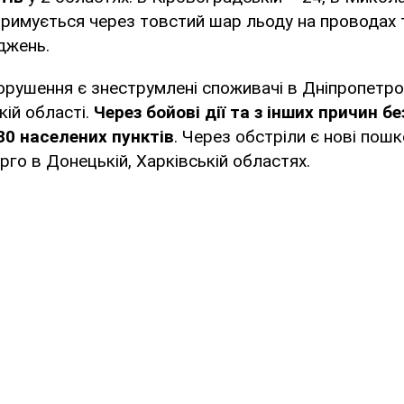
римується через товстий шар льоду на проводах 
джень.
порушення є знеструмлені споживачі в Дніпропетро
кій області.
Через бойові дії та з інших причин бе
0 населених пунктів
. Через обстріли є нові пош
го в Донецькій, Харківській областях.