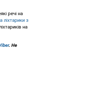
кі речі на
та ліхтарики з
ліхтариків на
Viber
. Не