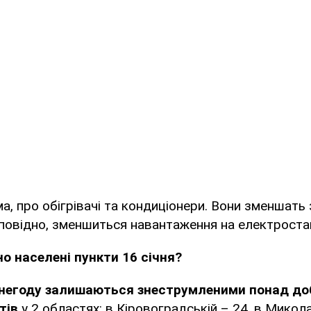
а, про обігрівачі та кондиціонери. Вони зменшать
повідно, зменшиться навантаження на електростан
о населені пункти 16 січня?
 негоду залишаються знеструмленими понад до
тів
у 2 областях: в Кіровоградській – 24, в Микола