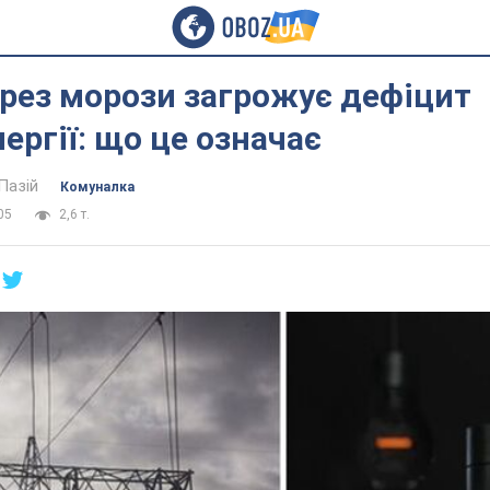
ерез морози загрожує дефіцит
ергії: що це означає
Пазій
Комуналка
05
2,6 т.