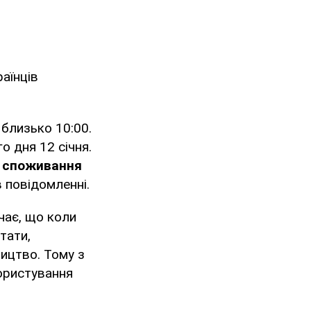
раїнців
 близько 10:00.
о дня 12 січня.
0
споживання
в повідомленні.
чає, що коли
тати,
ицтво. Тому з
ористування