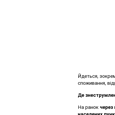
Йдеться, зокрем
споживання, від
Де знеструмлен
На ранок
через
населених пунк