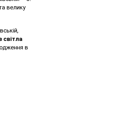
та велику
вській,
з світла
кодження в