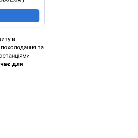
циту в
з похолодання та
останціями
ачає для