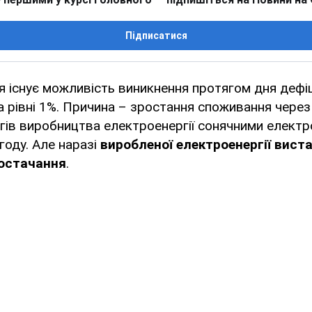
Підписатися
чня існує можливість виникнення протягом дня дефі
а рівні 1%. Причина – зростання споживання чере
гів виробництва електроенергії сонячними електр
году. Але наразі
виробленої електроенергії вист
постачання
.