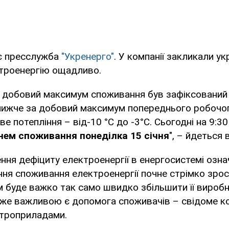
є пресслужба
"Укренерго"
. У компанії закликали ук
троенергію ощадливо.
я, добовий максимум споживання був зафіксований
 нижче за добовий максимум попереднього робочог
е потепління – від-10 °C до -3°C. Сьогодні на 9:3
внем споживання понеділка 15 січня
", – йдеться 
ння дефіциту електроенергії в енергосистемі озна
ня споживання електроенергії почне стрімко зрос
 буде важко так само швидко збільшити її виробн
дуже важливою є допомога споживачів – свідоме к
троприладами.