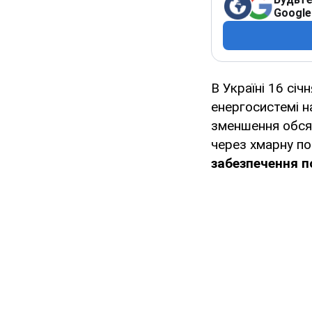
Google
В Україні 16 сі
енергосистемі н
зменшення обся
через хмарну по
забезпечення 