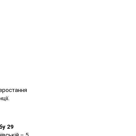
 зростання
ції.
бу 29
ївській – 5.