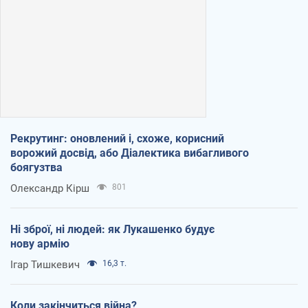
Рекрутинг: оновлений і, схоже, корисний
ворожий досвід, або Діалектика вибагливого
боягузтва
Олександр Кірш
801
Ні зброї, ні людей: як Лукашенко будує
нову армію
Ігар Тишкевич
16,3 т.
Коли закінчиться війна?