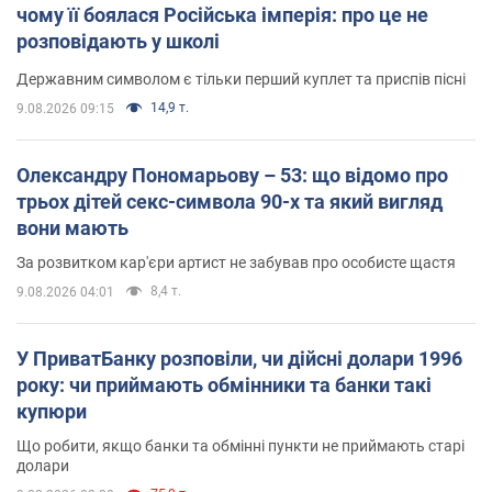
чому її боялася Російська імперія: про це не
розповідають у школі
Державним символом є тільки перший куплет та приспів пісні
14,9 т.
9.08.2026 09:15
Олександру Пономарьову – 53: що відомо про
трьох дітей секс-символа 90-х та який вигляд
вони мають
За розвитком кар'єри артист не забував про особисте щастя
8,4 т.
9.08.2026 04:01
У ПриватБанку розповіли, чи дійсні долари 1996
року: чи приймають обмінники та банки такі
купюри
Що робити, якщо банки та обмінні пункти не приймають старі
долари