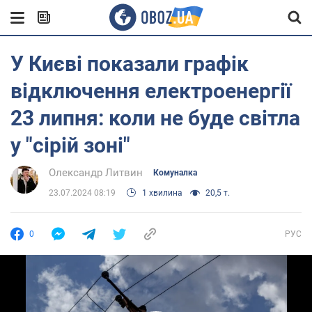
У Києві показали графік
відключення електроенергії
23 липня: коли не буде світла
у "сірій зоні"
Олександр Литвин
Комуналка
23.07.2024 08:19
1 хвилина
20,5 т.
0
РУС