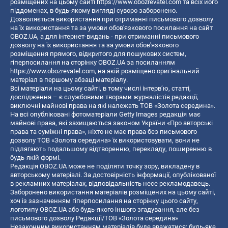
розміщених на цьому сайті
https://www.obozrevatel.com
та всіх його
піддоменах, в будь-якому вигляді суворо заборонено.
Дозволяється використання при отриманні письмового дозволу
на їх використання та за умови обов'язкового посилання на сайт
OBOZ.UA, а для інтернет-видань - при отриманні письмового
дозволу на їх використання та за умови обов'язкового
розміщення прямого, відкритого для пошукових систем,
гіперпосилання на сторінку OBOZ.UA за посиланням
https://www.obozrevatel.com
, на якій розміщено оригінальний
матеріал в першому абзаці матеріалу.
Всі матеріали на цьому сайті, в тому числі інтерв’ю, статті,
дослідження – є службовими творами журналістів редакції,
виключні майнові права на які належать ТОВ «Золота середина».
На всі опубліковані фотоматеріали Getty Images редакція має
майнові права, які захищаються законом України «Про авторські
права та суміжні права», ніхто не має права без письмового
дозволу ТОВ «Золота середина» їх використовувати, вони не
підлягають подальшому відтворенню, перекладу, поширенню в
будь-якій формі.
Редакція OBOZ.UA може не поділяти точку зору, викладену в
авторському матеріалі. За достовірність інформації, опублікованої
в рекламних матеріалах, відповідальність несе рекламодавець.
Заборонено використання матеріалів розміщених на цьому сайті,
хоч із зазначенням гіперпосилання на сторінку цього сайту,
логотипу OBOZ.UA або будь-якого іншого згадування, але без
письмового дозволу Редакції/ТОВ «Золота середина»
Незаконним використанням матеріалів буде вважатися: будь-яке