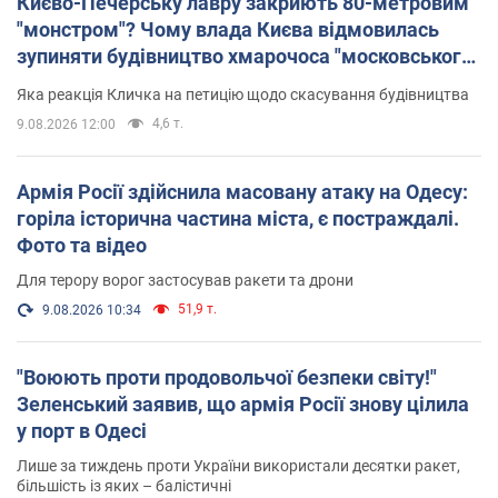
Києво-Печерську лавру закриють 80-метровим
"монстром"? Чому влада Києва відмовилась
зупиняти будівництво хмарочоса "московського
вірянина"
Яка реакція Кличка на петицію щодо скасування будівництва
4,6 т.
9.08.2026 12:00
Армія Росії здійснила масовану атаку на Одесу:
горіла історична частина міста, є постраждалі.
Фото та відео
Для терору ворог застосував ракети та дрони
51,9 т.
9.08.2026 10:34
"Воюють проти продовольчої безпеки світу!"
Зеленський заявив, що армія Росії знову цілила
у порт в Одесі
Лише за тиждень проти України використали десятки ракет,
більшість із яких – балістичні