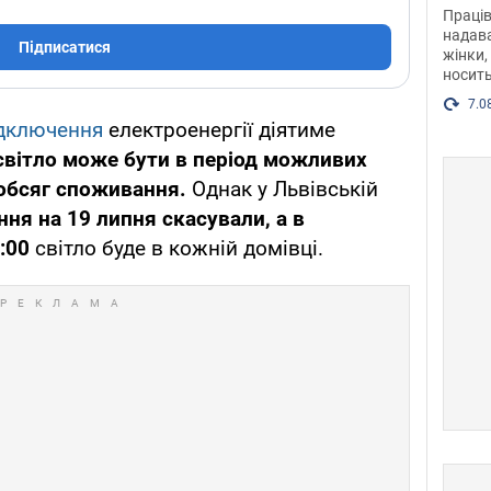
після
Праців
розг
надава
Підписатися
жінки,
Фото
носить
7.0
дключення
електроенергії діятиме
світло може бути в період можливих
 обсяг споживання.
Однак у Львівській
ня на 19 липня скасували, а в
5:00
світло буде в кожній домівці.