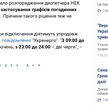
мало розпорядження диспетчера НЕК
Це пер
 застосування графіків погодинних
7.0
0. Причини такого рішення теж не
"Верн
Украї
ки відключення діятимуть упродовж
трив
в
повідомленні
"Укренерго". "
З 09:00 до
карт
Учасн
лючень,
з 23:00 до 24:00
– дві черги", –
щоденн
7.08.20
ідео дня
Сена
Грема
далі
Докуме
обмеж
7.0