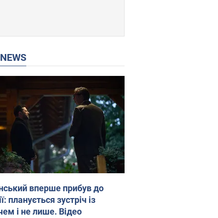
P NEWS
нський вперше прибув до
ї: планується зустріч із
чем і не лише. Відео