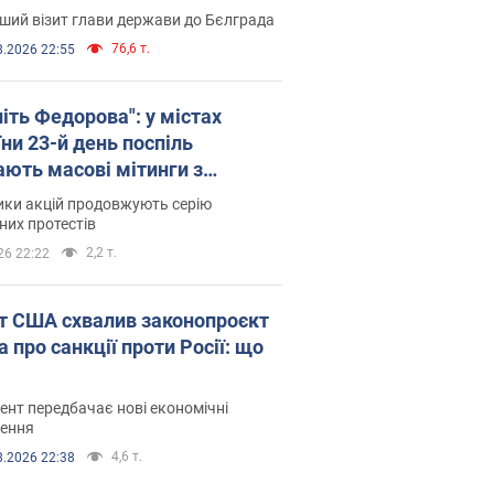
ший візит глави держави до Бєлграда
76,6 т.
8.2026 22:55
іть Федорова": у містах
ни 23-й день поспіль
ають масові мітинги з
онками. Фото і відео
ики акцій продовжують серію
их протестів
2,2 т.
26 22:22
т США схвалив законопроєкт
 про санкції проти Росії: що
нт передбачає нові економічні
ення
4,6 т.
8.2026 22:38