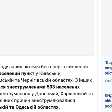
"Ва
егоду залишаються без енергоживлення
вит
населений пункт
у Київській,
обс
вря
мській та Чернігівській областях. З інших
Укра
офі
ся знеструмленими 503 населених
знеструмлення у Донецькій, Харківській та
КНД
хнічних причин знеструмлювалися
вій
рос
кій та Одеській областях.
пів