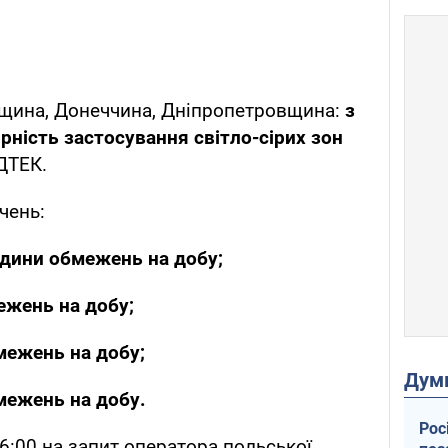
дещина, Донеччина, Дніпропетровщина:
з
ірність застосування світло-сірих зон
 ДТЕК.
чень:
одини обмежень на добу;
ежень на добу;
межень на добу;
Дум
межень на добу.
Рос
16:00 на запит оператора польської