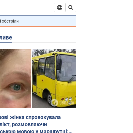
і обстріли
ливе
вові жінка спровокувала
лікт, розмовляючи
йською мовою у маршрутці: