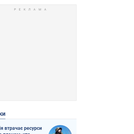
ки
ія втрачає ресурси