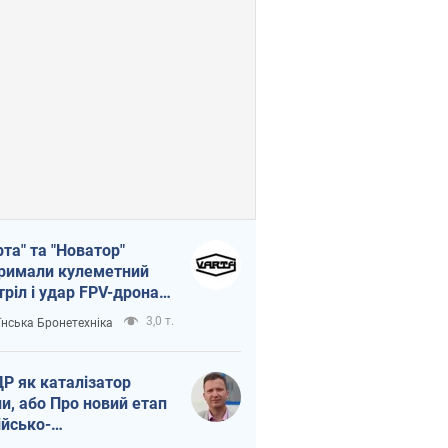
рта" та "Новатор"
римали кулеметний
тріл і удар FPV-дрона,
тувавши життя
3,0 т.
їнська Бронетехніка
церу ЗСУ
Р як каталізатор
ни, або Про новий етап
ійсько-
нічнокорейського