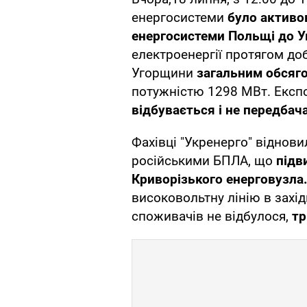
енергосистеми
було активо
енергосистеми Польщі до У
електроенергії протягом доб
Угорщини
загальним обсяго
потужністю 1298 МВт. Експо
відбувається і не передбач
Фахівці "Укренерго" віднов
російськими БПЛА, що
підв
Криворізького енерговузла
високовольтну лінію в захі
споживачів не відбулося,
тр