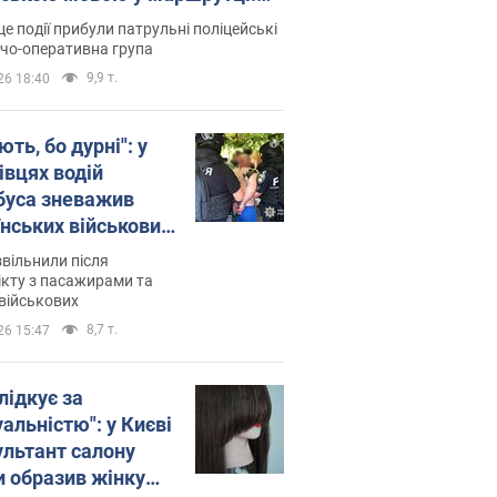
ція склала адмінпротокол.
це події прибули патрульні поліцейські
о
дчо-оперативна група
9,9 т.
26 18:40
ть, бо дурні": у
івцях водій
буса зневажив
їнських військових
латився. Відео
звільнили після
кту з пасажирами та
військових
8,7 т.
26 15:47
лідкує за
альністю": у Києві
ультант салону
и образив жінку