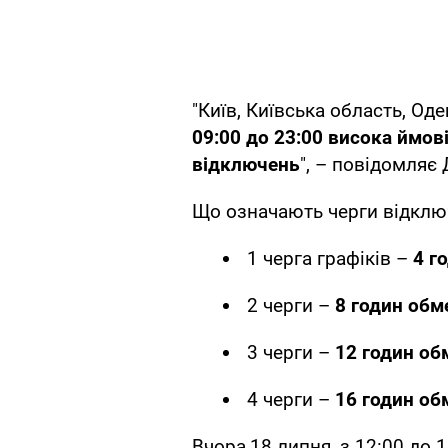
"Київ, Київська область, О
09:00 до 23:00 висока ймов
відключень
", – повідомляє
Що означають черги відклю
1 черга графіків –
4 г
2 черги –
8 годин обм
3 черги –
12 годин об
4 черги –
16 годин об
Вчора,18 липня, з 12:00 до 