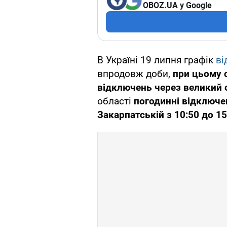
OBOZ.UA у Google
В Україні 19 липня графік
ві
впродовж доби,
при цьому 
відключень через великий
області
погодинні відключен
Закарпатській з 10:50 до 1