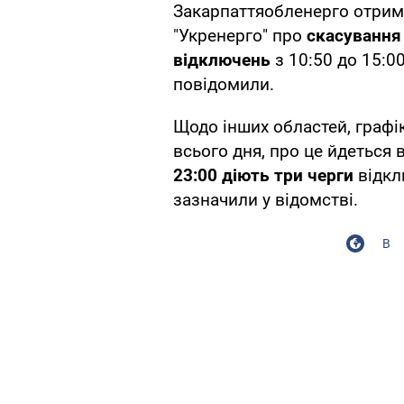
Закарпаттяобленерго отри
"Укренерго" про
скасування
відключень
з 10:50 до 15:0
повідомили.
Щодо інших областей, графі
всього дня, про це йдеться 
23:00 діють три черги
відк
зазначили у відомстві.
В