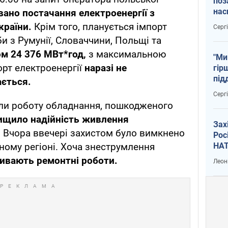
поз
нас
вано постачання електроенергії з
тем
країни.
Крім того, планується імпорт
Серг
и з Румунії, Словаччини, Польщі та
м 24 376 МВт*год,
з максимальною
"Ми
рт електроенергії
наразі не
гір
під
ається.
рак
Серг
или роботу обладнання, пошкодженого
ищило надійність живлення
Зах
.
Вчора ввечері захистом було вимкнено
Рос
НАТ
дному регіоні. Хоча знеструмлення
ивають ремонтні роботи.
Леон