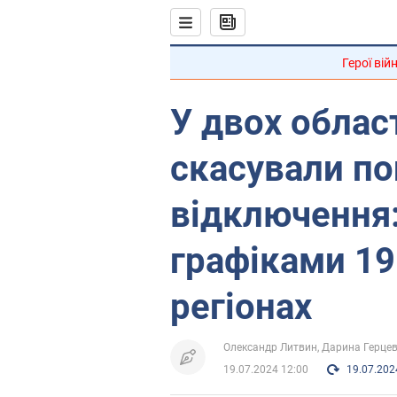
Герої вій
У двох облас
скасували по
відключення:
графіками 19
регіонах
Олександр Литвин
Дарина Герце
19.07.2024 12:00
19.07.202