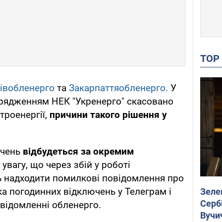
TO
івобленерго
та
Закарпаттяобленерго.
У
орядженням НЕК "Укренерго" скасовано
троенергії,
причини такого рішення у
ючень
відбудеться за окремим
 увагу, що через збій у роботі
ь надходити помилкові повідомлення про
ка погодинних відключень у Телеграм і
Зеле
Сербі
овідомленні обленерго.
Вучи