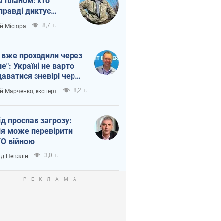
а планом: хто
правді диктує
п війни
8,7 т.
ій Місюра
 вже проходили через
ше": Україні не варто
даватися зневірі через
етний терор
8,2 т.
ій Марченко, експерт
ід проспав загрозу:
ія може перевірити
О війною
3,0 т.
ід Невзлін