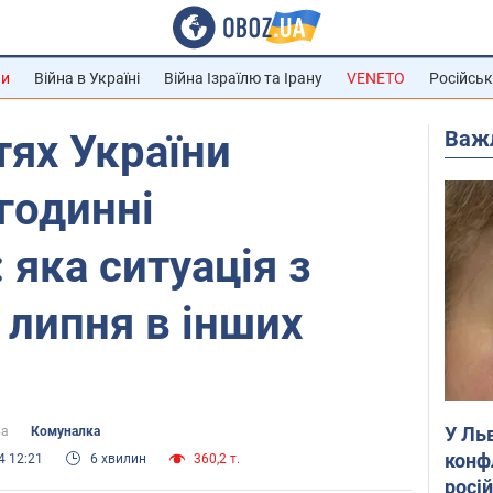
ни
Війна в Україні
Війна Ізраїлю та Ірану
VENETO
Російськ
Важ
тях України
годинні
 яка ситуація з
 липня в інших
У Ль
ва
Комуналка
конф
4 12:21
6 хвилин
360,2 т.
росі