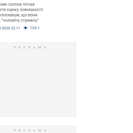
 хімієтерапії,
ник салону почав
орівся скандал.
ти оцінку зовнішності
 сказавши, що вона
 "чоловічу стрижку"
13,6 т.
8.2026 22:11